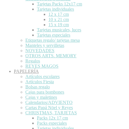
Tarjetas Packs 12x17 cm
Tarjetas individuales
12 x 17 cm
10 x 21 cm
15 x 19 cm
Tarjetas musicales, luces
Tarjetas especiales
Etiquetas regalo/ tarjetas mesa
Manteles y servilletas
NOVEDADES
OTROS ARTS. MEMORY
Regalos
REYES MAGOS
PAPELERÍA
Artículos escolares
Artículos Fiesta
Bolsas regalo
Cajas para bombones
Cajas y maletines
Calendarios/ADVIENTO
Cartas Papá Nöel y Reyes
CHRISTMAS, TARJETAS
Packs 12x 17 cm
Packs especiales
Tarjetas individuales