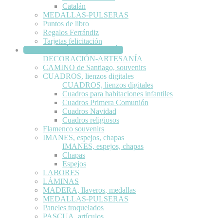
Catalán
MEDALLAS-PULSERAS
Puntos de libro
Regalos Ferrándiz
Tarjetas felicitación
DECORACIÓN-ARTESANÍA
DECORACIÓN-ARTESANÍA
CAMINO de Santiago, souvenirs
CUADROS, lienzos digitales
CUADROS, lienzos digitales
Cuadros para habitaciones infantiles
Cuadros Primera Comunión
Cuadros Navidad
Cuadros religiosos
Flamenco souvenirs
IMANES, espejos, chapas
IMANES, espejos, chapas
Chapas
Espejos
LABORES
LÁMINAS
MADERA, llaveros, medallas
MEDALLAS-PULSERAS
Paneles troquelados
PASCUA, artículos