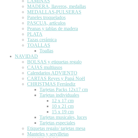
LÁMINAS
MADERA, llaveros, medallas
MEDALLAS-PULSERAS
Paneles troquelados
PASCUA, artículos
Peanas y tablas de madera
PLATA
Tazas cerámica
TOALLAS
Toallas
NAVIDAD
BOLSAS y etiquetas regalo
CAJAS multiusos
Calendarios ADVIENTO
CARTAS Reyes y Papá Noël
CHRISTMAS Ferrándiz
Tarjetas Packs 12x17 cm
Tarjetas individuales
12 x 17 cm
10 x 21 cm
15 x 19 cm
Tarjetas musicales, luces
Tarjetas especiales
Etiquetas regalo/ tarjetas mesa
Manteles y servilletas