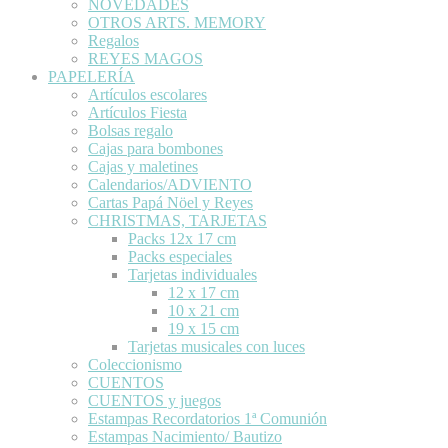
NOVEDADES
OTROS ARTS. MEMORY
Regalos
REYES MAGOS
PAPELERÍA
Artículos escolares
Artículos Fiesta
Bolsas regalo
Cajas para bombones
Cajas y maletines
Calendarios/ADVIENTO
Cartas Papá Nöel y Reyes
CHRISTMAS, TARJETAS
Packs 12x 17 cm
Packs especiales
Tarjetas individuales
12 x 17 cm
10 x 21 cm
19 x 15 cm
Tarjetas musicales con luces
Coleccionismo
CUENTOS
CUENTOS y juegos
Estampas Recordatorios 1ª Comunión
Estampas Nacimiento/ Bautizo