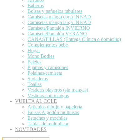
Baberos
Bolsas y pañuelos tubulares
Camisetas manga corta INF/AD
Camisetas manga larga INF/AD
Camiseta/Pantalón INVIERNO
Camiseta/Pantalón VERANO
CANASTILLAS (Entrega Clínica o domicilio)
Complementos bebé
Hogar
Mono Bodies
Peleles
Pijamas y camisones
Polainas/camiseta
Sudaderas
Toallas
Vestidos playeros (sin mangas)
Vestidos con mangas
VUELTA AL COLE
Artículos dibujo y papelería
Bolsas Algodón multiusos
Estuches y mochilas
Tablas de multiplicar
NOVEDADES