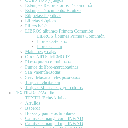
CUENTOS y juegos
Estampas Recordatorios 1ª Comunión
Estampas Nacimiento/ Bautizo
Etiquetas/ Pegatinas
Libretas /Lápices
Libros bebé
LIBROS álbumes Primera Comunión
LIBROS álbumes Primera Comunión
Libros castellano
Libros catalán
Maletines y cajas
Otros ARTS. MEMORY
Placas puerta o multiusos
Puntos de libro-marcapáginas
San Valentín/Bodas
Servilletas,manteles,posavasos
Tarjetas felicitación
Tarjetas Musicales y grabadoras
TEXTIL/Bebé/Adulto
TEXTIL/Bebé/Adulto
Arrullos
Baberos
Bolsas y pañuelos tubulares
Camisetas manga corta INF/AD
Camisetas manga larga INF/AD