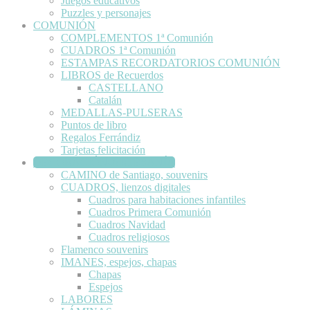
Juegos educativos
Puzzles y personajes
COMUNIÓN
COMPLEMENTOS 1ª Comunión
CUADROS 1ª Comunión
ESTAMPAS RECORDATORIOS COMUNIÓN
LIBROS de Recuerdos
CASTELLANO
Catalán
MEDALLAS-PULSERAS
Puntos de libro
Regalos Ferrándiz
Tarjetas felicitación
DECORACIÓN-ARTESANÍA
CAMINO de Santiago, souvenirs
CUADROS, lienzos digitales
Cuadros para habitaciones infantiles
Cuadros Primera Comunión
Cuadros Navidad
Cuadros religiosos
Flamenco souvenirs
IMANES, espejos, chapas
Chapas
Espejos
LABORES