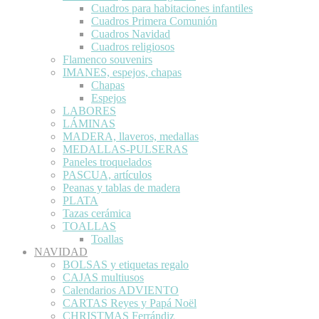
Cuadros para habitaciones infantiles
Cuadros Primera Comunión
Cuadros Navidad
Cuadros religiosos
Flamenco souvenirs
IMANES, espejos, chapas
Chapas
Espejos
LABORES
LÁMINAS
MADERA, llaveros, medallas
MEDALLAS-PULSERAS
Paneles troquelados
PASCUA, artículos
Peanas y tablas de madera
PLATA
Tazas cerámica
TOALLAS
Toallas
NAVIDAD
BOLSAS y etiquetas regalo
CAJAS multiusos
Calendarios ADVIENTO
CARTAS Reyes y Papá Noël
CHRISTMAS Ferrándiz