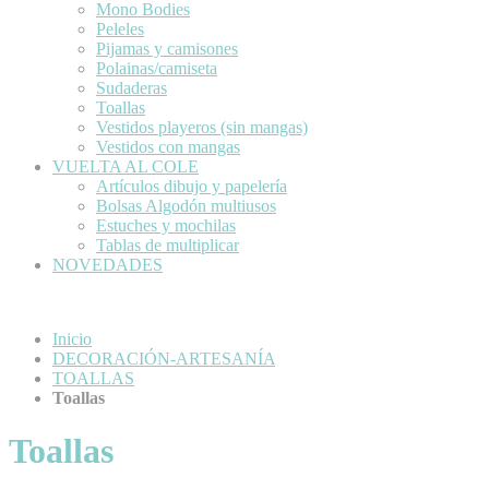
Mono Bodies
Peleles
Pijamas y camisones
Polainas/camiseta
Sudaderas
Toallas
Vestidos playeros (sin mangas)
Vestidos con mangas
VUELTA AL COLE
Artículos dibujo y papelería
Bolsas Algodón multiusos
Estuches y mochilas
Tablas de multiplicar
NOVEDADES
Inicio
DECORACIÓN-ARTESANÍA
TOALLAS
Toallas
Toallas