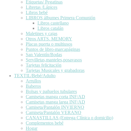
Etiquetas/ Pegatinas
Libretas /Lápices
Libros bebé
LIBROS álbumes Primera Comunión
Libros castellano
Libros catalán
Maletines y cajas
Otros ARTS. MEMORY
Placas puerta o multiusos
Puntos de libro-marcapáginas
San Valentín/Bodas
Servilletas,manteles,posavasos
Tarjetas felicitación
Tarjetas Musicales y grabadoras
TEXTIL/Bebé/Adulto
Arrullos
Baberos
Bolsas y pañuelos tubulares
Camisetas manga corta INF/AD
Camisetas manga larga INF/AD
Camiseta/Pantalón INVIERNO
Camiseta/Pantalón VERANO
CANASTILLAS (Entrega Clínica o domicilio)
Complementos bebé
Hogar