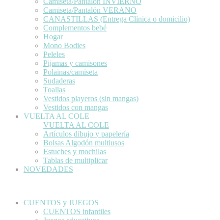
Camiseta/Pantalón INVIERNO
Camiseta/Pantalón VERANO
CANASTILLAS (Entrega Clínica o domicilio)
Complementos bebé
Hogar
Mono Bodies
Peleles
Pijamas y camisones
Polainas/camiseta
Sudaderas
Toallas
Vestidos playeros (sin mangas)
Vestidos con mangas
VUELTA AL COLE
VUELTA AL COLE
Artículos dibujo y papelería
Bolsas Algodón multiusos
Estuches y mochilas
Tablas de multiplicar
NOVEDADES
CUENTOS y JUEGOS
CUENTOS infantiles