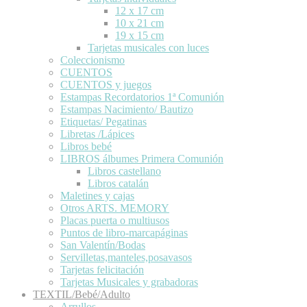
12 x 17 cm
10 x 21 cm
19 x 15 cm
Tarjetas musicales con luces
Coleccionismo
CUENTOS
CUENTOS y juegos
Estampas Recordatorios 1ª Comunión
Estampas Nacimiento/ Bautizo
Etiquetas/ Pegatinas
Libretas /Lápices
Libros bebé
LIBROS álbumes Primera Comunión
Libros castellano
Libros catalán
Maletines y cajas
Otros ARTS. MEMORY
Placas puerta o multiusos
Puntos de libro-marcapáginas
San Valentín/Bodas
Servilletas,manteles,posavasos
Tarjetas felicitación
Tarjetas Musicales y grabadoras
TEXTIL/Bebé/Adulto
Arrullos