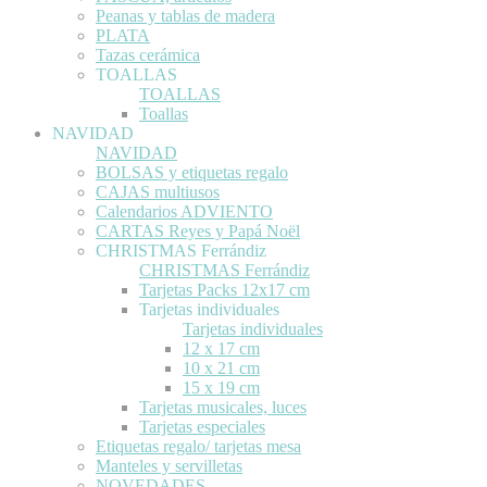
Peanas y tablas de madera
PLATA
Tazas cerámica
TOALLAS
TOALLAS
Toallas
NAVIDAD
NAVIDAD
BOLSAS y etiquetas regalo
CAJAS multiusos
Calendarios ADVIENTO
CARTAS Reyes y Papá Noël
CHRISTMAS Ferrándiz
CHRISTMAS Ferrándiz
Tarjetas Packs 12x17 cm
Tarjetas individuales
Tarjetas individuales
12 x 17 cm
10 x 21 cm
15 x 19 cm
Tarjetas musicales, luces
Tarjetas especiales
Etiquetas regalo/ tarjetas mesa
Manteles y servilletas
NOVEDADES