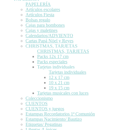
PAPELERÍA
Artículos escolares
Artículos Fiesta
Bolsas regalo
Cajas para bombones
Cajas y maletines
Calendarios/ADVIENTO
Cartas Papá Nöel y Reyes
CHRISTMAS, TARJETAS
CHRISTMAS, TARJETAS
Packs 12x 17 cm
Packs especiales
Tarjetas individuales
Tarjetas individuales
12 x 17 cm
10 x 21 cm
19 x 15 cm
Tarjetas musicales con luces
Coleccionismo
CUENTOS
CUENTOS y juegos
Estampas Recordatorios 1ª Comunión
Estampas Nacimiento/ Bautizo
Etiquetas/ Pegatinas
Libretas /Lápices