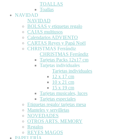
TOALLAS
Toallas
NAVIDAD
NAVIDAD
BOLSAS y etiquetas regalo
CAJAS multiusos
Calendarios ADVIENTO
CARTAS Reyes y Papá Noël
CHRISTMAS Ferrándiz
CHRISTMAS Ferrándiz
Tarjetas Packs 12x17 cm
Tarjetas individuales
Tarjetas individuales
12 x 17 cm
10 x 21 cm
15 x 19 cm
Tarjetas musicales, luces
Tarjetas especiales
Etiquetas regalo/ tarjetas mesa
Manteles y servilletas
NOVEDADES
OTROS ARTS. MEMORY
Regalos
REYES MAGOS
PAPELERÍA