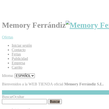
Memory Ferrándiz
Ofertas
Iniciar sesión
Contacto
Ferias
Publicidad
Empresa
Carrito
Idioma:
Bienvenidos a la WEB TIENDA oficial
Memory Ferrándiz S.L.
Mi Cesta
Ocultar
0
Buscar
Ocultar
Buscar