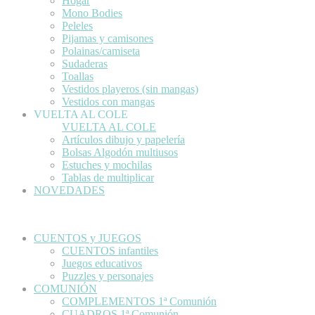
Hogar
Mono Bodies
Peleles
Pijamas y camisones
Polainas/camiseta
Sudaderas
Toallas
Vestidos playeros (sin mangas)
Vestidos con mangas
VUELTA AL COLE
VUELTA AL COLE
Artículos dibujo y papelería
Bolsas Algodón multiusos
Estuches y mochilas
Tablas de multiplicar
NOVEDADES
CUENTOS y JUEGOS
CUENTOS infantiles
Juegos educativos
Puzzles y personajes
COMUNIÓN
COMPLEMENTOS 1ª Comunión
CUADROS 1ª Comunión