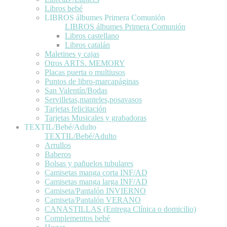
Libros bebé
LIBROS álbumes Primera Comunión
LIBROS álbumes Primera Comunión
Libros castellano
Libros catalán
Maletines y cajas
Otros ARTS. MEMORY
Placas puerta o multiusos
Puntos de libro-marcapáginas
San Valentín/Bodas
Servilletas,manteles,posavasos
Tarjetas felicitación
Tarjetas Musicales y grabadoras
TEXTIL/Bebé/Adulto
TEXTIL/Bebé/Adulto
Arrullos
Baberos
Bolsas y pañuelos tubulares
Camisetas manga corta INF/AD
Camisetas manga larga INF/AD
Camiseta/Pantalón INVIERNO
Camiseta/Pantalón VERANO
CANASTILLAS (Entrega Clínica o domicilio)
Complementos bebé