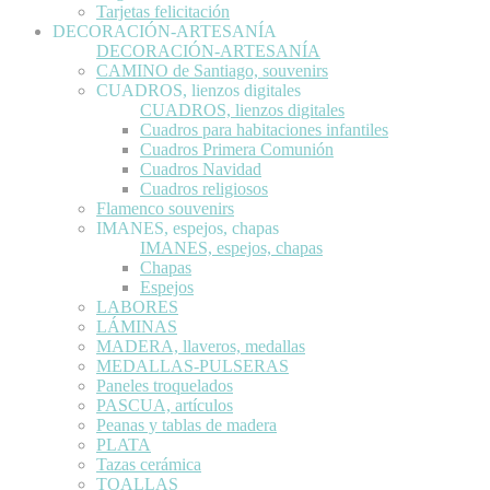
Tarjetas felicitación
DECORACIÓN-ARTESANÍA
DECORACIÓN-ARTESANÍA
CAMINO de Santiago, souvenirs
CUADROS, lienzos digitales
CUADROS, lienzos digitales
Cuadros para habitaciones infantiles
Cuadros Primera Comunión
Cuadros Navidad
Cuadros religiosos
Flamenco souvenirs
IMANES, espejos, chapas
IMANES, espejos, chapas
Chapas
Espejos
LABORES
LÁMINAS
MADERA, llaveros, medallas
MEDALLAS-PULSERAS
Paneles troquelados
PASCUA, artículos
Peanas y tablas de madera
PLATA
Tazas cerámica
TOALLAS