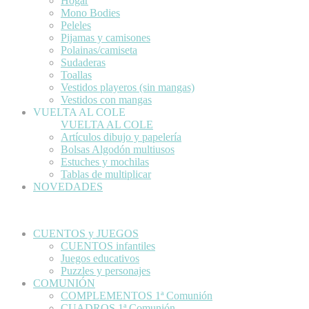
Hogar
Mono Bodies
Peleles
Pijamas y camisones
Polainas/camiseta
Sudaderas
Toallas
Vestidos playeros (sin mangas)
Vestidos con mangas
VUELTA AL COLE
VUELTA AL COLE
Artículos dibujo y papelería
Bolsas Algodón multiusos
Estuches y mochilas
Tablas de multiplicar
NOVEDADES
CUENTOS y JUEGOS
CUENTOS infantiles
Juegos educativos
Puzzles y personajes
COMUNIÓN
COMPLEMENTOS 1ª Comunión
CUADROS 1ª Comunión