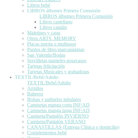
Libros bebé
LIBROS álbumes Primera Comunión
LIBROS álbumes Primera Comunión
Libros castellano
Libros catalán
Maletines y cajas
Otros ARTS. MEMORY
Placas puerta o multiusos
Puntos de libro-marcapáginas
San Valentín/Bodas
Servilletas,manteles,posavasos
Tarjetas felicitación
Tarjetas Musicales y grabadoras
TEXTIL/Bebé/Adulto
TEXTIL/Bebé/Adulto
Arrullos
Baberos
Bolsas y pañuelos tubulares
Camisetas manga corta INF/AD
Camisetas manga larga INF/AD
Camiseta/Pantalón INVIERNO
Camiseta/Pantalón VERANO
CANASTILLAS (Entrega Clínica o domicilio)
Complementos bebé