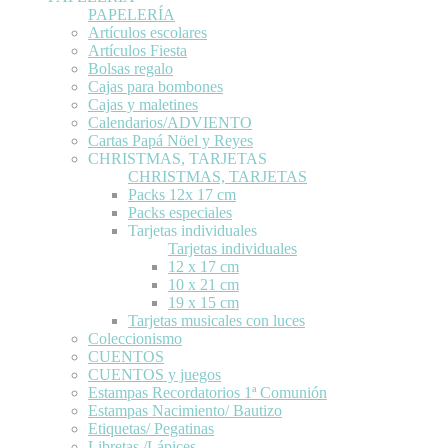
PAPELERÍA
Artículos escolares
Artículos Fiesta
Bolsas regalo
Cajas para bombones
Cajas y maletines
Calendarios/ADVIENTO
Cartas Papá Nöel y Reyes
CHRISTMAS, TARJETAS
CHRISTMAS, TARJETAS
Packs 12x 17 cm
Packs especiales
Tarjetas individuales
Tarjetas individuales
12 x 17 cm
10 x 21 cm
19 x 15 cm
Tarjetas musicales con luces
Coleccionismo
CUENTOS
CUENTOS y juegos
Estampas Recordatorios 1ª Comunión
Estampas Nacimiento/ Bautizo
Etiquetas/ Pegatinas
Libretas /Lápices