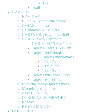
TOALLAS
Toallas
NAVIDAD
NAVIDAD
BOLSAS y etiquetas regalo
CAJAS multiusos
Calendarios ADVIENTO
CARTAS Reyes y Papá Noël
CHRISTMAS Ferrándiz
CHRISTMAS Ferrándiz
Tarjetas Packs 12x17 cm
Tarjetas individuales
Tarjetas individuales
12 x 17 cm
10 x 21 cm
15 x 19 cm
Tarjetas musicales, luces
Tarjetas especiales
Etiquetas regalo/ tarjetas mesa
Manteles y servilletas
NOVEDADES
OTROS ARTS. MEMORY
Regalos
REYES MAGOS
PAPELERÍA