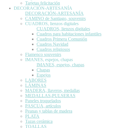
Tarjetas felicitación
DECORACIÓN-ARTESANÍA
DECORACIÓN-ARTESANÍA
CAMINO de Santiago, souvenirs
CUADROS, lienzos digitales
CUADROS, lienzos digitales
Cuadros para habitaciones infantiles
Cuadros Primera Comunión
Cuadros Navidad
Cuadros religiosos
Flamenco souvenirs
IMANES, espejos, chapas
IMANES, espejos, chapas
Chapas
Espejos
LABORES
LÁMINAS
MADERA, llaveros, medallas
MEDALLAS-PULSERAS
Paneles troquelados
PASCUA, artículos
Peanas y tablas de madera
PLATA
Tazas cerámica
TOALLAS