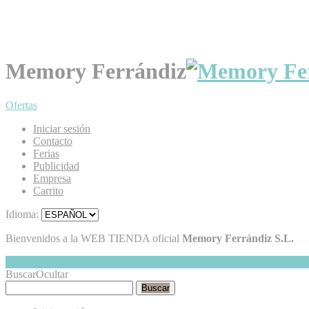
Memory Ferrándiz
Ofertas
Iniciar sesión
Contacto
Ferias
Publicidad
Empresa
Carrito
Idioma:
Bienvenidos a la WEB TIENDA oficial
Memory Ferrándiz S.L.
Mi Cesta
Ocultar
0
Buscar
Ocultar
Buscar