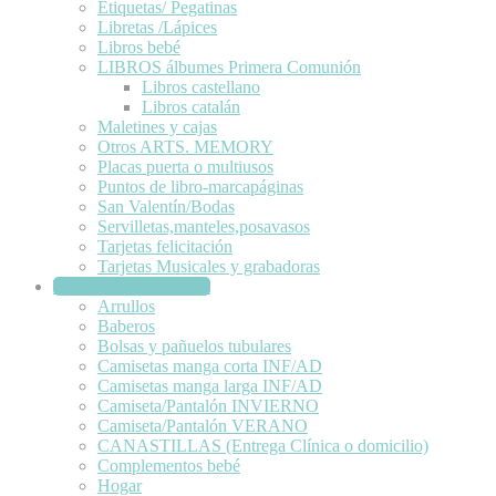
Etiquetas/ Pegatinas
Libretas /Lápices
Libros bebé
LIBROS álbumes Primera Comunión
Libros castellano
Libros catalán
Maletines y cajas
Otros ARTS. MEMORY
Placas puerta o multiusos
Puntos de libro-marcapáginas
San Valentín/Bodas
Servilletas,manteles,posavasos
Tarjetas felicitación
Tarjetas Musicales y grabadoras
TEXTIL/Bebé/Adulto
Arrullos
Baberos
Bolsas y pañuelos tubulares
Camisetas manga corta INF/AD
Camisetas manga larga INF/AD
Camiseta/Pantalón INVIERNO
Camiseta/Pantalón VERANO
CANASTILLAS (Entrega Clínica o domicilio)
Complementos bebé
Hogar