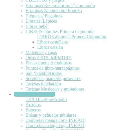
CUENTOS y juegos
Estampas Recordatorios 1ª Comunión
Estampas Nacimiento/ Bautizo
Etiquetas/ Pegatinas
Libretas /Lápices
Libros bebé
LIBROS álbumes Primera Comunión
LIBROS álbumes Primera Comunión
Libros castellano
Libros catalán
Maletines y cajas
Otros ARTS. MEMORY
Placas puerta o multiusos
Puntos de libro-marcapáginas
San Valentín/Bodas
Servilletas,manteles,posavasos
Tarjetas felicitación
Tarjetas Musicales y grabadoras
TEXTIL/Bebé/Adulto
TEXTIL/Bebé/Adulto
Arrullos
Baberos
Bolsas y pañuelos tubulares
Camisetas manga corta INF/AD
Camisetas manga larga INF/AD