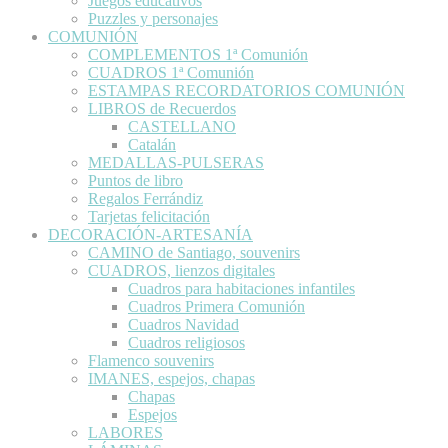
Juegos educativos
Puzzles y personajes
COMUNIÓN
COMPLEMENTOS 1ª Comunión
CUADROS 1ª Comunión
ESTAMPAS RECORDATORIOS COMUNIÓN
LIBROS de Recuerdos
CASTELLANO
Catalán
MEDALLAS-PULSERAS
Puntos de libro
Regalos Ferrándiz
Tarjetas felicitación
DECORACIÓN-ARTESANÍA
CAMINO de Santiago, souvenirs
CUADROS, lienzos digitales
Cuadros para habitaciones infantiles
Cuadros Primera Comunión
Cuadros Navidad
Cuadros religiosos
Flamenco souvenirs
IMANES, espejos, chapas
Chapas
Espejos
LABORES