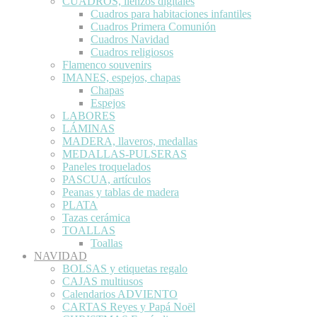
CUADROS, lienzos digitales
Cuadros para habitaciones infantiles
Cuadros Primera Comunión
Cuadros Navidad
Cuadros religiosos
Flamenco souvenirs
IMANES, espejos, chapas
Chapas
Espejos
LABORES
LÁMINAS
MADERA, llaveros, medallas
MEDALLAS-PULSERAS
Paneles troquelados
PASCUA, artículos
Peanas y tablas de madera
PLATA
Tazas cerámica
TOALLAS
Toallas
NAVIDAD
BOLSAS y etiquetas regalo
CAJAS multiusos
Calendarios ADVIENTO
CARTAS Reyes y Papá Noël