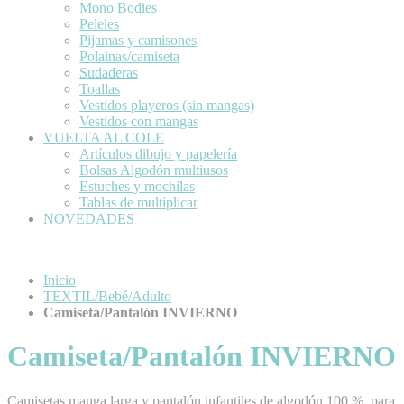
Mono Bodies
Peleles
Pijamas y camisones
Polainas/camiseta
Sudaderas
Toallas
Vestidos playeros (sin mangas)
Vestidos con mangas
VUELTA AL COLE
Artículos dibujo y papelería
Bolsas Algodón multiusos
Estuches y mochilas
Tablas de multiplicar
NOVEDADES
Inicio
TEXTIL/Bebé/Adulto
Camiseta/Pantalón INVIERNO
Camiseta/Pantalón INVIERNO
Camisetas manga larga y pantalón infantiles de algodón 100 %, para