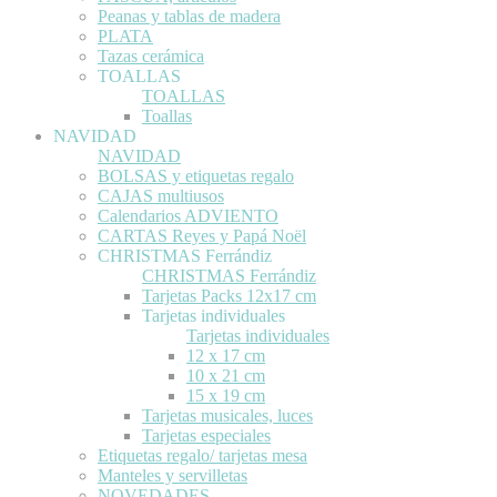
Peanas y tablas de madera
PLATA
Tazas cerámica
TOALLAS
TOALLAS
Toallas
NAVIDAD
NAVIDAD
BOLSAS y etiquetas regalo
CAJAS multiusos
Calendarios ADVIENTO
CARTAS Reyes y Papá Noël
CHRISTMAS Ferrándiz
CHRISTMAS Ferrándiz
Tarjetas Packs 12x17 cm
Tarjetas individuales
Tarjetas individuales
12 x 17 cm
10 x 21 cm
15 x 19 cm
Tarjetas musicales, luces
Tarjetas especiales
Etiquetas regalo/ tarjetas mesa
Manteles y servilletas
NOVEDADES