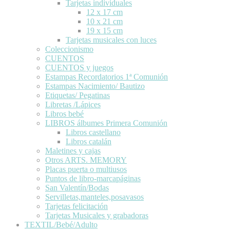
Tarjetas individuales
12 x 17 cm
10 x 21 cm
19 x 15 cm
Tarjetas musicales con luces
Coleccionismo
CUENTOS
CUENTOS y juegos
Estampas Recordatorios 1ª Comunión
Estampas Nacimiento/ Bautizo
Etiquetas/ Pegatinas
Libretas /Lápices
Libros bebé
LIBROS álbumes Primera Comunión
Libros castellano
Libros catalán
Maletines y cajas
Otros ARTS. MEMORY
Placas puerta o multiusos
Puntos de libro-marcapáginas
San Valentín/Bodas
Servilletas,manteles,posavasos
Tarjetas felicitación
Tarjetas Musicales y grabadoras
TEXTIL/Bebé/Adulto