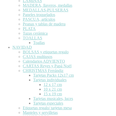
LÁMINAS
MADERA, llaveros, medallas
MEDALLAS-PULSERAS
Paneles troquelados
PASCUA, artículos
Peanas y tablas de madera
PLATA
Tazas cerámica
TOALLAS
Toallas
NAVIDAD
BOLSAS y etiquetas regalo
CAJAS multiusos
Calendarios ADVIENTO
CARTAS Reyes y Papá Noël
CHRISTMAS Ferrándiz
Tarjetas Packs 12x17 cm
Tarjetas individuales
12 x 17 cm
10 x 21 cm
15 x 19 cm
Tarjetas musicales, luces
Tarjetas especiales
Etiquetas regalo/ tarjetas mesa
Manteles y servilletas