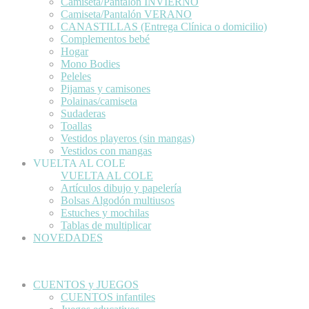
Camiseta/Pantalón INVIERNO
Camiseta/Pantalón VERANO
CANASTILLAS (Entrega Clínica o domicilio)
Complementos bebé
Hogar
Mono Bodies
Peleles
Pijamas y camisones
Polainas/camiseta
Sudaderas
Toallas
Vestidos playeros (sin mangas)
Vestidos con mangas
VUELTA AL COLE
VUELTA AL COLE
Artículos dibujo y papelería
Bolsas Algodón multiusos
Estuches y mochilas
Tablas de multiplicar
NOVEDADES
CUENTOS y JUEGOS
CUENTOS infantiles