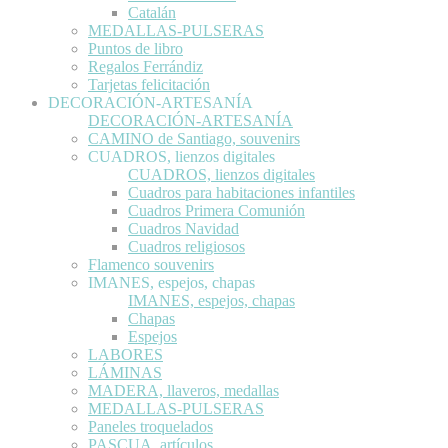
Catalán
MEDALLAS-PULSERAS
Puntos de libro
Regalos Ferrándiz
Tarjetas felicitación
DECORACIÓN-ARTESANÍA
DECORACIÓN-ARTESANÍA
CAMINO de Santiago, souvenirs
CUADROS, lienzos digitales
CUADROS, lienzos digitales
Cuadros para habitaciones infantiles
Cuadros Primera Comunión
Cuadros Navidad
Cuadros religiosos
Flamenco souvenirs
IMANES, espejos, chapas
IMANES, espejos, chapas
Chapas
Espejos
LABORES
LÁMINAS
MADERA, llaveros, medallas
MEDALLAS-PULSERAS
Paneles troquelados
PASCUA, artículos