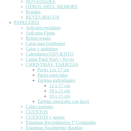
NOVEDADES
OTROS ARTS. MEMORY
Regalos
REYES MAGOS
PAPELERÍA
Artículos escolares
Artículos Fiesta
Bolsas regalo
Cajas para bombones
Cajas y maletines
Calendarios/ADVIENTO
Cartas Papá Nöel y Reyes
CHRISTMAS, TARJETAS
Packs 12x 17 cm
Packs especiales
Tarjetas individuales
12 x 17 cm
10 x 21 cm
19 x 15 cm
Tarjetas musicales con luces
Coleccionismo
CUENTOS
CUENTOS y juegos
Estampas Recordatorios 1ª Comunión
Estampas Nacimiento/ Bautizo