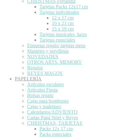
CHRISTMAS Ferrándiz
Tarjetas Packs 12x17 cm
Tarjetas individuales
12 x 17 cm
10 x 21 cm
15 x 19 cm
Tarjetas musicales, luces
Tarjetas especiales
Etiquetas regalo/ tarjetas mesa
Manteles y servilletas
NOVEDADES
OTROS ARTS. MEMORY
Regalos
REYES MAGOS
PAPELERÍA
Artículos escolares
Artículos Fiesta
Bolsas regalo
Cajas para bombones
Cajas y maletines
Calendarios/ADVIENTO
Cartas Papá Nöel y Reyes
CHRISTMAS, TARJETAS
Packs 12x 17 cm
Packs especiales