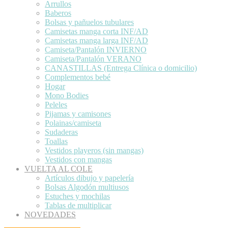
Arrullos
Baberos
Bolsas y pañuelos tubulares
Camisetas manga corta INF/AD
Camisetas manga larga INF/AD
Camiseta/Pantalón INVIERNO
Camiseta/Pantalón VERANO
CANASTILLAS (Entrega Clínica o domicilio)
Complementos bebé
Hogar
Mono Bodies
Peleles
Pijamas y camisones
Polainas/camiseta
Sudaderas
Toallas
Vestidos playeros (sin mangas)
Vestidos con mangas
VUELTA AL COLE
Artículos dibujo y papelería
Bolsas Algodón multiusos
Estuches y mochilas
Tablas de multiplicar
NOVEDADES