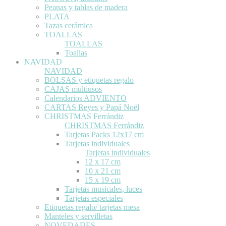
Peanas y tablas de madera
PLATA
Tazas cerámica
TOALLAS
TOALLAS
Toallas
NAVIDAD
NAVIDAD
BOLSAS y etiquetas regalo
CAJAS multiusos
Calendarios ADVIENTO
CARTAS Reyes y Papá Noël
CHRISTMAS Ferrándiz
CHRISTMAS Ferrándiz
Tarjetas Packs 12x17 cm
Tarjetas individuales
Tarjetas individuales
12 x 17 cm
10 x 21 cm
15 x 19 cm
Tarjetas musicales, luces
Tarjetas especiales
Etiquetas regalo/ tarjetas mesa
Manteles y servilletas
NOVEDADES