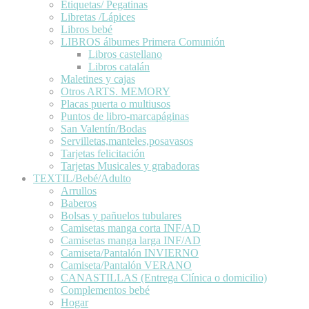
Etiquetas/ Pegatinas
Libretas /Lápices
Libros bebé
LIBROS álbumes Primera Comunión
Libros castellano
Libros catalán
Maletines y cajas
Otros ARTS. MEMORY
Placas puerta o multiusos
Puntos de libro-marcapáginas
San Valentín/Bodas
Servilletas,manteles,posavasos
Tarjetas felicitación
Tarjetas Musicales y grabadoras
TEXTIL/Bebé/Adulto
Arrullos
Baberos
Bolsas y pañuelos tubulares
Camisetas manga corta INF/AD
Camisetas manga larga INF/AD
Camiseta/Pantalón INVIERNO
Camiseta/Pantalón VERANO
CANASTILLAS (Entrega Clínica o domicilio)
Complementos bebé
Hogar