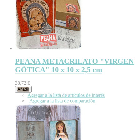
PEANA METACRILATO "VIRGEN
GÓTICA" 10 x 10 x 2,5 cm
38,72 €
Añadir
Agregar a la lista de artículos de interés
|
Agregar a la lista de comparación