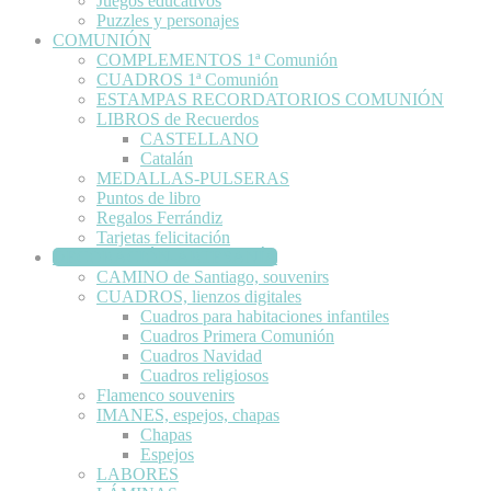
Juegos educativos
Puzzles y personajes
COMUNIÓN
COMPLEMENTOS 1ª Comunión
CUADROS 1ª Comunión
ESTAMPAS RECORDATORIOS COMUNIÓN
LIBROS de Recuerdos
CASTELLANO
Catalán
MEDALLAS-PULSERAS
Puntos de libro
Regalos Ferrándiz
Tarjetas felicitación
DECORACIÓN-ARTESANÍA
CAMINO de Santiago, souvenirs
CUADROS, lienzos digitales
Cuadros para habitaciones infantiles
Cuadros Primera Comunión
Cuadros Navidad
Cuadros religiosos
Flamenco souvenirs
IMANES, espejos, chapas
Chapas
Espejos
LABORES