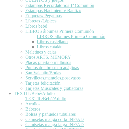
CUENTOS y juegos
Estampas Recordatorios 1ª Comunión
Estampas Nacimiento/ Bautizo
Etiquetas/ Pegatinas
Libretas /Lápices
Libros bebé
LIBROS álbumes Primera Comunión
LIBROS álbumes Primera Comunión
Libros castellano
Libros catalán
Maletines y cajas
Otros ARTS. MEMORY
Placas puerta o multiusos
Puntos de libro-marcapáginas
San Valentín/Bodas
Servilletas,manteles,posavasos
Tarjetas felicitación
Tarjetas Musicales y grabadoras
TEXTIL/Bebé/Adulto
TEXTIL/Bebé/Adulto
Arrullos
Baberos
Bolsas y pañuelos tubulares
Camisetas manga corta INF/AD
Camisetas manga larga INF/AD