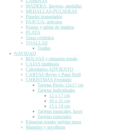
LÁMINAS
MADERA, llaveros, medallas
MEDALLAS-PULSERAS
Paneles troquelados
PASCUA, artículos
Peanas y tablas de madera
PLATA
Tazas cerámica
TOALLAS
Toallas
NAVIDAD
BOLSAS y etiquetas regalo
CAJAS multiusos
Calendarios ADVIENTO
CARTAS Reyes y Papá Noël
CHRISTMAS Ferrándiz
Tarjetas Packs 12x17 cm
Tarjetas individuales
12 x 17 cm
10 x 21 cm
15 x 19 cm
Tarjetas musicales, luces
Tarjetas especiales
Etiquetas regalo/ tarjetas mesa
Manteles y servilletas