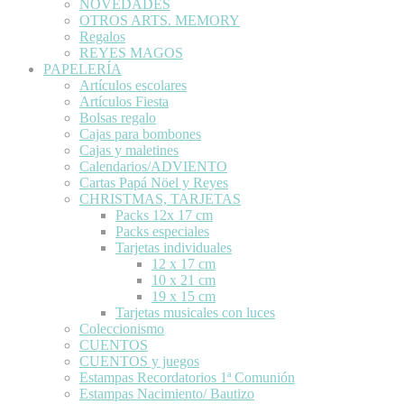
NOVEDADES
OTROS ARTS. MEMORY
Regalos
REYES MAGOS
PAPELERÍA
Artículos escolares
Artículos Fiesta
Bolsas regalo
Cajas para bombones
Cajas y maletines
Calendarios/ADVIENTO
Cartas Papá Nöel y Reyes
CHRISTMAS, TARJETAS
Packs 12x 17 cm
Packs especiales
Tarjetas individuales
12 x 17 cm
10 x 21 cm
19 x 15 cm
Tarjetas musicales con luces
Coleccionismo
CUENTOS
CUENTOS y juegos
Estampas Recordatorios 1ª Comunión
Estampas Nacimiento/ Bautizo