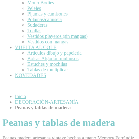
Mono Bodies
Peleles
Pijamas y camisones
Polainas/camiseta
Sudaderas
Toallas
Vestidos playeros (sin mangas)
Vestidos con mangas
VUELTA AL COLE
Artículos dibujo y papelería
Bolsas Algodón multiusos
Estuches y mochilas
Tablas de multiplicar
NOVEDADES
Inicio
DECORACIÓN-ARTESANÍA
Peanas y tablas de madera
Peanas y tablas de madera
Peanas madera artesanas vintage hechas a mano Memory Ferrándiz.