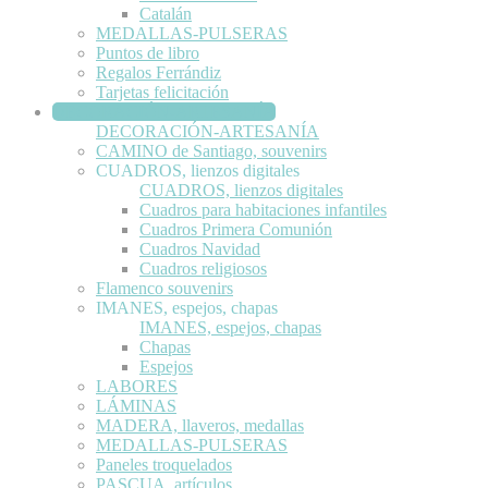
Catalán
MEDALLAS-PULSERAS
Puntos de libro
Regalos Ferrándiz
Tarjetas felicitación
DECORACIÓN-ARTESANÍA
DECORACIÓN-ARTESANÍA
CAMINO de Santiago, souvenirs
CUADROS, lienzos digitales
CUADROS, lienzos digitales
Cuadros para habitaciones infantiles
Cuadros Primera Comunión
Cuadros Navidad
Cuadros religiosos
Flamenco souvenirs
IMANES, espejos, chapas
IMANES, espejos, chapas
Chapas
Espejos
LABORES
LÁMINAS
MADERA, llaveros, medallas
MEDALLAS-PULSERAS
Paneles troquelados
PASCUA, artículos