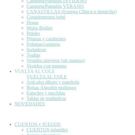
Camiseta/Pantalón INVIERNO
Camiseta/Pantalón VERANO
CANASTILLAS (Entrega Clínica o domicilio)
Complementos bebé
Hogar
Mono Bodies
Peleles
Pijamas y camisones
Polainas/camiseta
Sudaderas
Toallas
Vestidos playeros (sin mangas)
Vestidos con mangas
VUELTA AL COLE
VUELTA AL COLE
Artículos dibujo y papelería
Bolsas Algodón multiusos
Estuches y mochilas
Tablas de multiplicar
NOVEDADES
CUENTOS y JUEGOS
CUENTOS infantiles