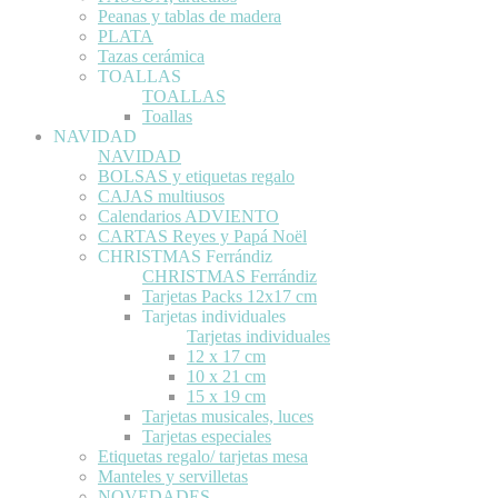
Peanas y tablas de madera
PLATA
Tazas cerámica
TOALLAS
TOALLAS
Toallas
NAVIDAD
NAVIDAD
BOLSAS y etiquetas regalo
CAJAS multiusos
Calendarios ADVIENTO
CARTAS Reyes y Papá Noël
CHRISTMAS Ferrándiz
CHRISTMAS Ferrándiz
Tarjetas Packs 12x17 cm
Tarjetas individuales
Tarjetas individuales
12 x 17 cm
10 x 21 cm
15 x 19 cm
Tarjetas musicales, luces
Tarjetas especiales
Etiquetas regalo/ tarjetas mesa
Manteles y servilletas
NOVEDADES