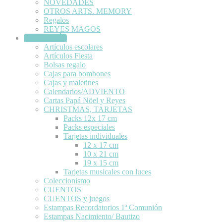
NOVEDADES
OTROS ARTS. MEMORY
Regalos
REYES MAGOS
PAPELERÍA
Artículos escolares
Artículos Fiesta
Bolsas regalo
Cajas para bombones
Cajas y maletines
Calendarios/ADVIENTO
Cartas Papá Nöel y Reyes
CHRISTMAS, TARJETAS
Packs 12x 17 cm
Packs especiales
Tarjetas individuales
12 x 17 cm
10 x 21 cm
19 x 15 cm
Tarjetas musicales con luces
Coleccionismo
CUENTOS
CUENTOS y juegos
Estampas Recordatorios 1ª Comunión
Estampas Nacimiento/ Bautizo