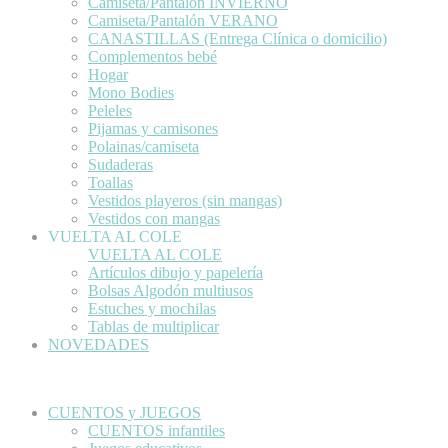
Camiseta/Pantalón INVIERNO
Camiseta/Pantalón VERANO
CANASTILLAS (Entrega Clínica o domicilio)
Complementos bebé
Hogar
Mono Bodies
Peleles
Pijamas y camisones
Polainas/camiseta
Sudaderas
Toallas
Vestidos playeros (sin mangas)
Vestidos con mangas
VUELTA AL COLE
VUELTA AL COLE
Artículos dibujo y papelería
Bolsas Algodón multiusos
Estuches y mochilas
Tablas de multiplicar
NOVEDADES
CUENTOS y JUEGOS
CUENTOS infantiles