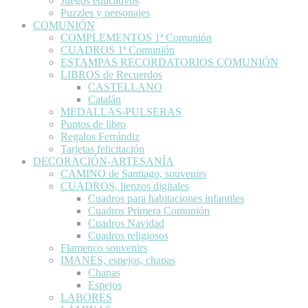
Juegos educativos
Puzzles y personajes
COMUNIÓN
COMPLEMENTOS 1ª Comunión
CUADROS 1ª Comunión
ESTAMPAS RECORDATORIOS COMUNIÓN
LIBROS de Recuerdos
CASTELLANO
Catalán
MEDALLAS-PULSERAS
Puntos de libro
Regalos Ferrándiz
Tarjetas felicitación
DECORACIÓN-ARTESANÍA
CAMINO de Santiago, souvenirs
CUADROS, lienzos digitales
Cuadros para habitaciones infantiles
Cuadros Primera Comunión
Cuadros Navidad
Cuadros religiosos
Flamenco souvenirs
IMANES, espejos, chapas
Chapas
Espejos
LABORES