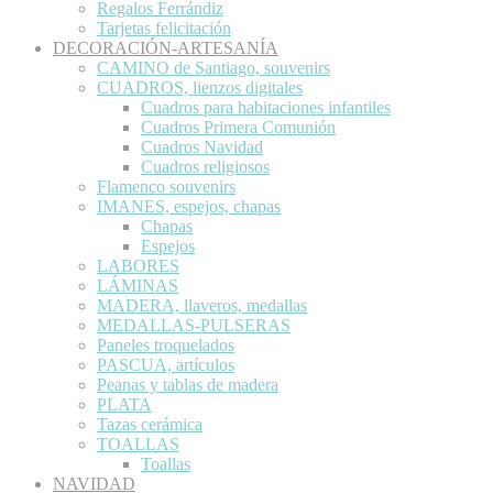
Regalos Ferrándiz
Tarjetas felicitación
DECORACIÓN-ARTESANÍA
CAMINO de Santiago, souvenirs
CUADROS, lienzos digitales
Cuadros para habitaciones infantiles
Cuadros Primera Comunión
Cuadros Navidad
Cuadros religiosos
Flamenco souvenirs
IMANES, espejos, chapas
Chapas
Espejos
LABORES
LÁMINAS
MADERA, llaveros, medallas
MEDALLAS-PULSERAS
Paneles troquelados
PASCUA, artículos
Peanas y tablas de madera
PLATA
Tazas cerámica
TOALLAS
Toallas
NAVIDAD