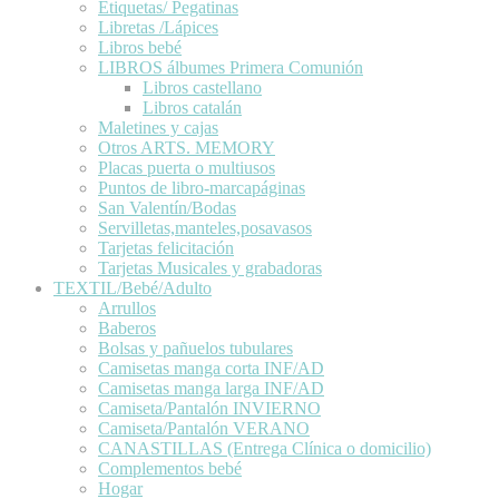
Etiquetas/ Pegatinas
Libretas /Lápices
Libros bebé
LIBROS álbumes Primera Comunión
Libros castellano
Libros catalán
Maletines y cajas
Otros ARTS. MEMORY
Placas puerta o multiusos
Puntos de libro-marcapáginas
San Valentín/Bodas
Servilletas,manteles,posavasos
Tarjetas felicitación
Tarjetas Musicales y grabadoras
TEXTIL/Bebé/Adulto
Arrullos
Baberos
Bolsas y pañuelos tubulares
Camisetas manga corta INF/AD
Camisetas manga larga INF/AD
Camiseta/Pantalón INVIERNO
Camiseta/Pantalón VERANO
CANASTILLAS (Entrega Clínica o domicilio)
Complementos bebé
Hogar