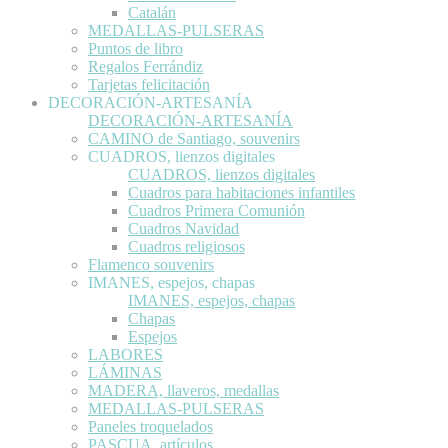
Catalán
MEDALLAS-PULSERAS
Puntos de libro
Regalos Ferrándiz
Tarjetas felicitación
DECORACIÓN-ARTESANÍA
DECORACIÓN-ARTESANÍA
CAMINO de Santiago, souvenirs
CUADROS, lienzos digitales
CUADROS, lienzos digitales
Cuadros para habitaciones infantiles
Cuadros Primera Comunión
Cuadros Navidad
Cuadros religiosos
Flamenco souvenirs
IMANES, espejos, chapas
IMANES, espejos, chapas
Chapas
Espejos
LABORES
LÁMINAS
MADERA, llaveros, medallas
MEDALLAS-PULSERAS
Paneles troquelados
PASCUA, artículos