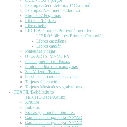
CUENTOS y juegos
Estampas Recordatorios 1ª Comunión
Estampas Nacimiento/ Bautizo
Etiquetas/ Pegatinas
Libretas /Lápices
Libros bebé
LIBROS álbumes Primera Comunión
LIBROS álbumes Primera Comunión
Libros castellano
Libros catalán
Maletines y cajas
Otros ARTS. MEMORY
Placas puerta o multiusos
Puntos de libro-marcapáginas
San Valentín/Bodas
Servilletas,manteles,posavasos
Tarjetas felicitación
Tarjetas Musicales y grabadoras
TEXTIL/Bebé/Adulto
TEXTIL/Bebé/Adulto
Arrullos
Baberos
Bolsas y pañuelos tubulares
Camisetas manga corta INF/AD
Camisetas manga larga INF/AD