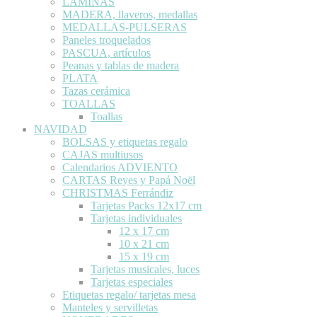
LÁMINAS
MADERA, llaveros, medallas
MEDALLAS-PULSERAS
Paneles troquelados
PASCUA, artículos
Peanas y tablas de madera
PLATA
Tazas cerámica
TOALLAS
Toallas
NAVIDAD
BOLSAS y etiquetas regalo
CAJAS multiusos
Calendarios ADVIENTO
CARTAS Reyes y Papá Noël
CHRISTMAS Ferrándiz
Tarjetas Packs 12x17 cm
Tarjetas individuales
12 x 17 cm
10 x 21 cm
15 x 19 cm
Tarjetas musicales, luces
Tarjetas especiales
Etiquetas regalo/ tarjetas mesa
Manteles y servilletas