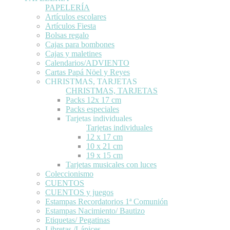
PAPELERÍA
Artículos escolares
Artículos Fiesta
Bolsas regalo
Cajas para bombones
Cajas y maletines
Calendarios/ADVIENTO
Cartas Papá Nöel y Reyes
CHRISTMAS, TARJETAS
CHRISTMAS, TARJETAS
Packs 12x 17 cm
Packs especiales
Tarjetas individuales
Tarjetas individuales
12 x 17 cm
10 x 21 cm
19 x 15 cm
Tarjetas musicales con luces
Coleccionismo
CUENTOS
CUENTOS y juegos
Estampas Recordatorios 1ª Comunión
Estampas Nacimiento/ Bautizo
Etiquetas/ Pegatinas
Libretas /Lápices