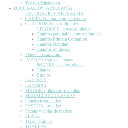
Tarjetas felicitación
DECORACIÓN-ARTESANÍA
DECORACIÓN-ARTESANÍA
CAMINO de Santiago, souvenirs
CUADROS, lienzos digitales
CUADROS, lienzos digitales
Cuadros para habitaciones infantiles
Cuadros Primera Comunión
Cuadros Navidad
Cuadros religiosos
Flamenco souvenirs
IMANES, espejos, chapas
IMANES, espejos, chapas
Chapas
Espejos
LABORES
LÁMINAS
MADERA, llaveros, medallas
MEDALLAS-PULSERAS
Paneles troquelados
PASCUA, artículos
Peanas y tablas de madera
PLATA
Tazas cerámica
TOALLAS