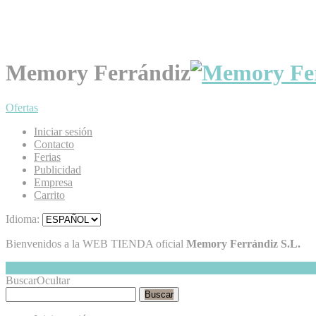
Memory Ferrándiz
Ofertas
Iniciar sesión
Contacto
Ferias
Publicidad
Empresa
Carrito
Idioma:
Bienvenidos a la WEB TIENDA oficial
Memory Ferrándiz S.L.
Mi Cesta
Ocultar
0
Buscar
Ocultar
Buscar