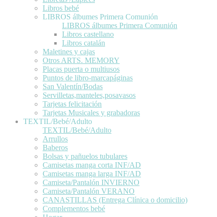
Libros bebé
LIBROS álbumes Primera Comunión
LIBROS álbumes Primera Comunión
Libros castellano
Libros catalán
Maletines y cajas
Otros ARTS. MEMORY
Placas puerta o multiusos
Puntos de libro-marcapáginas
San Valentín/Bodas
Servilletas,manteles,posavasos
Tarjetas felicitación
Tarjetas Musicales y grabadoras
TEXTIL/Bebé/Adulto
TEXTIL/Bebé/Adulto
Arrullos
Baberos
Bolsas y pañuelos tubulares
Camisetas manga corta INF/AD
Camisetas manga larga INF/AD
Camiseta/Pantalón INVIERNO
Camiseta/Pantalón VERANO
CANASTILLAS (Entrega Clínica o domicilio)
Complementos bebé