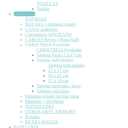
TOALLAS
Toallas
NAVIDAD
NAVIDAD
BOLSAS y etiquetas regalo
CAJAS multiusos
Calendarios ADVIENTO
CARTAS Reyes y Papá Noël
CHRISTMAS Ferrándiz
CHRISTMAS Ferrándiz
Tarjetas Packs 12x17 cm
Tarjetas individuales
Tarjetas individuales
12 x 17 cm
10 x 21 cm
15 x 19 cm
Tarjetas musicales, luces
Tarjetas especiales
Etiquetas regalo/ tarjetas mesa
Manteles y servilletas
NOVEDADES
OTROS ARTS. MEMORY
Regalos
REYES MAGOS
PAPELERÍA