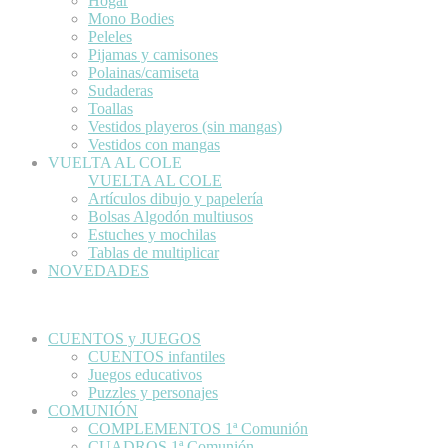
Hogar
Mono Bodies
Peleles
Pijamas y camisones
Polainas/camiseta
Sudaderas
Toallas
Vestidos playeros (sin mangas)
Vestidos con mangas
VUELTA AL COLE
VUELTA AL COLE
Artículos dibujo y papelería
Bolsas Algodón multiusos
Estuches y mochilas
Tablas de multiplicar
NOVEDADES
CUENTOS y JUEGOS
CUENTOS infantiles
Juegos educativos
Puzzles y personajes
COMUNIÓN
COMPLEMENTOS 1ª Comunión
CUADROS 1ª Comunión