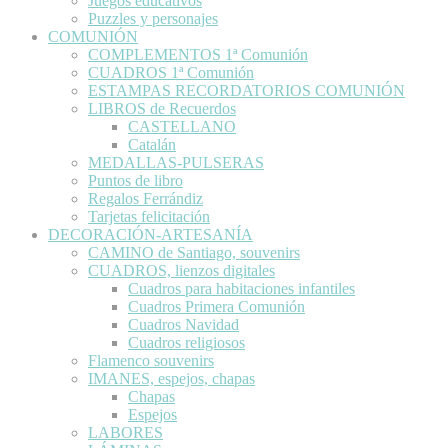
Juegos educativos
Puzzles y personajes
COMUNIÓN
COMPLEMENTOS 1ª Comunión
CUADROS 1ª Comunión
ESTAMPAS RECORDATORIOS COMUNIÓN
LIBROS de Recuerdos
CASTELLANO
Catalán
MEDALLAS-PULSERAS
Puntos de libro
Regalos Ferrándiz
Tarjetas felicitación
DECORACIÓN-ARTESANÍA
CAMINO de Santiago, souvenirs
CUADROS, lienzos digitales
Cuadros para habitaciones infantiles
Cuadros Primera Comunión
Cuadros Navidad
Cuadros religiosos
Flamenco souvenirs
IMANES, espejos, chapas
Chapas
Espejos
LABORES