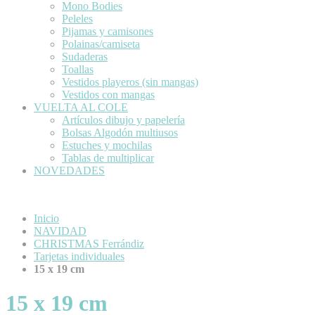
Mono Bodies
Peleles
Pijamas y camisones
Polainas/camiseta
Sudaderas
Toallas
Vestidos playeros (sin mangas)
Vestidos con mangas
VUELTA AL COLE
Artículos dibujo y papelería
Bolsas Algodón multiusos
Estuches y mochilas
Tablas de multiplicar
NOVEDADES
Inicio
NAVIDAD
CHRISTMAS Ferrándiz
Tarjetas individuales
15 x 19 cm
15 x 19 cm