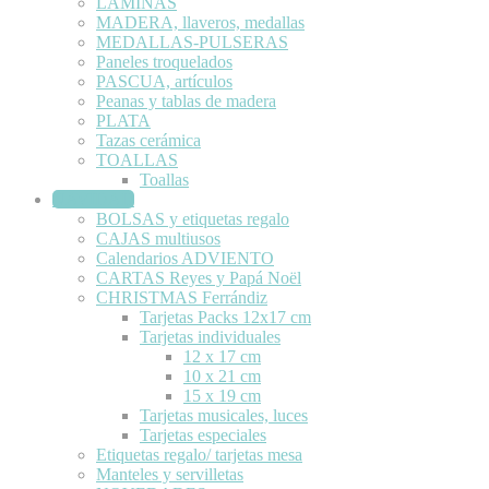
LÁMINAS
MADERA, llaveros, medallas
MEDALLAS-PULSERAS
Paneles troquelados
PASCUA, artículos
Peanas y tablas de madera
PLATA
Tazas cerámica
TOALLAS
Toallas
NAVIDAD
BOLSAS y etiquetas regalo
CAJAS multiusos
Calendarios ADVIENTO
CARTAS Reyes y Papá Noël
CHRISTMAS Ferrándiz
Tarjetas Packs 12x17 cm
Tarjetas individuales
12 x 17 cm
10 x 21 cm
15 x 19 cm
Tarjetas musicales, luces
Tarjetas especiales
Etiquetas regalo/ tarjetas mesa
Manteles y servilletas