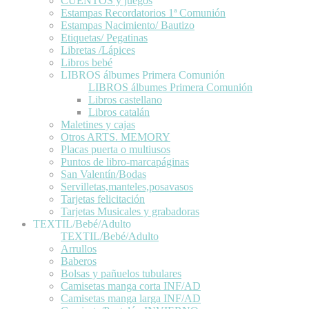
CUENTOS y juegos
Estampas Recordatorios 1ª Comunión
Estampas Nacimiento/ Bautizo
Etiquetas/ Pegatinas
Libretas /Lápices
Libros bebé
LIBROS álbumes Primera Comunión
LIBROS álbumes Primera Comunión
Libros castellano
Libros catalán
Maletines y cajas
Otros ARTS. MEMORY
Placas puerta o multiusos
Puntos de libro-marcapáginas
San Valentín/Bodas
Servilletas,manteles,posavasos
Tarjetas felicitación
Tarjetas Musicales y grabadoras
TEXTIL/Bebé/Adulto
TEXTIL/Bebé/Adulto
Arrullos
Baberos
Bolsas y pañuelos tubulares
Camisetas manga corta INF/AD
Camisetas manga larga INF/AD