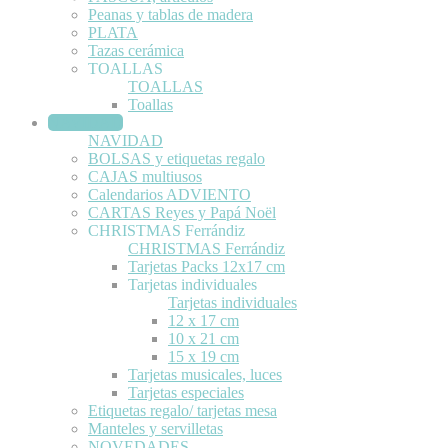
Peanas y tablas de madera
PLATA
Tazas cerámica
TOALLAS
TOALLAS
Toallas
NAVIDAD
NAVIDAD
BOLSAS y etiquetas regalo
CAJAS multiusos
Calendarios ADVIENTO
CARTAS Reyes y Papá Noël
CHRISTMAS Ferrándiz
CHRISTMAS Ferrándiz
Tarjetas Packs 12x17 cm
Tarjetas individuales
Tarjetas individuales
12 x 17 cm
10 x 21 cm
15 x 19 cm
Tarjetas musicales, luces
Tarjetas especiales
Etiquetas regalo/ tarjetas mesa
Manteles y servilletas
NOVEDADES