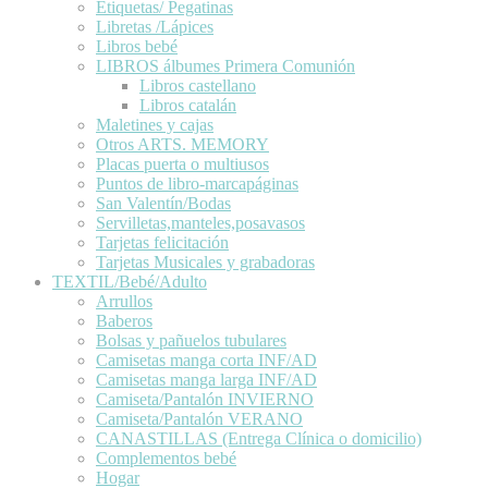
Etiquetas/ Pegatinas
Libretas /Lápices
Libros bebé
LIBROS álbumes Primera Comunión
Libros castellano
Libros catalán
Maletines y cajas
Otros ARTS. MEMORY
Placas puerta o multiusos
Puntos de libro-marcapáginas
San Valentín/Bodas
Servilletas,manteles,posavasos
Tarjetas felicitación
Tarjetas Musicales y grabadoras
TEXTIL/Bebé/Adulto
Arrullos
Baberos
Bolsas y pañuelos tubulares
Camisetas manga corta INF/AD
Camisetas manga larga INF/AD
Camiseta/Pantalón INVIERNO
Camiseta/Pantalón VERANO
CANASTILLAS (Entrega Clínica o domicilio)
Complementos bebé
Hogar