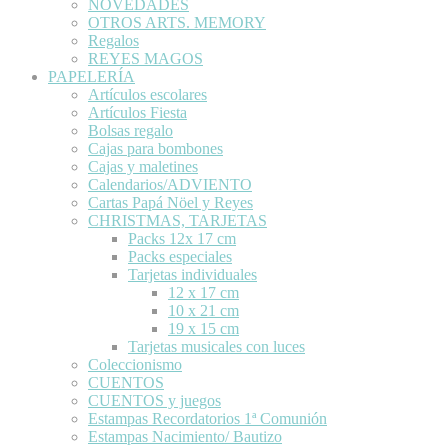
NOVEDADES
OTROS ARTS. MEMORY
Regalos
REYES MAGOS
PAPELERÍA
Artículos escolares
Artículos Fiesta
Bolsas regalo
Cajas para bombones
Cajas y maletines
Calendarios/ADVIENTO
Cartas Papá Nöel y Reyes
CHRISTMAS, TARJETAS
Packs 12x 17 cm
Packs especiales
Tarjetas individuales
12 x 17 cm
10 x 21 cm
19 x 15 cm
Tarjetas musicales con luces
Coleccionismo
CUENTOS
CUENTOS y juegos
Estampas Recordatorios 1ª Comunión
Estampas Nacimiento/ Bautizo