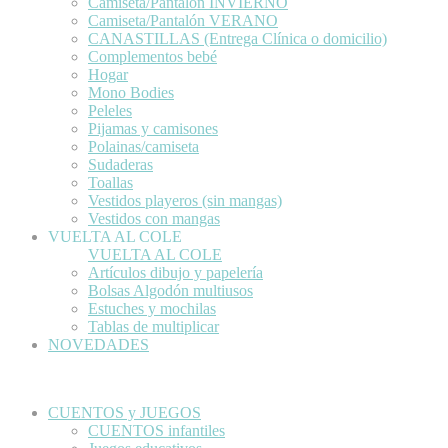
Camiseta/Pantalón INVIERNO
Camiseta/Pantalón VERANO
CANASTILLAS (Entrega Clínica o domicilio)
Complementos bebé
Hogar
Mono Bodies
Peleles
Pijamas y camisones
Polainas/camiseta
Sudaderas
Toallas
Vestidos playeros (sin mangas)
Vestidos con mangas
VUELTA AL COLE
VUELTA AL COLE
Artículos dibujo y papelería
Bolsas Algodón multiusos
Estuches y mochilas
Tablas de multiplicar
NOVEDADES
CUENTOS y JUEGOS
CUENTOS infantiles