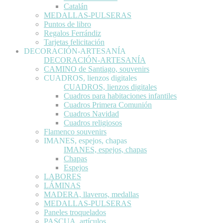
Catalán
MEDALLAS-PULSERAS
Puntos de libro
Regalos Ferrándiz
Tarjetas felicitación
DECORACIÓN-ARTESANÍA
DECORACIÓN-ARTESANÍA
CAMINO de Santiago, souvenirs
CUADROS, lienzos digitales
CUADROS, lienzos digitales
Cuadros para habitaciones infantiles
Cuadros Primera Comunión
Cuadros Navidad
Cuadros religiosos
Flamenco souvenirs
IMANES, espejos, chapas
IMANES, espejos, chapas
Chapas
Espejos
LABORES
LÁMINAS
MADERA, llaveros, medallas
MEDALLAS-PULSERAS
Paneles troquelados
PASCUA, artículos