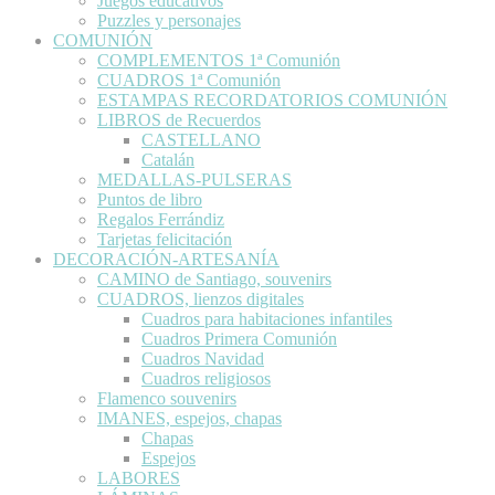
Juegos educativos
Puzzles y personajes
COMUNIÓN
COMPLEMENTOS 1ª Comunión
CUADROS 1ª Comunión
ESTAMPAS RECORDATORIOS COMUNIÓN
LIBROS de Recuerdos
CASTELLANO
Catalán
MEDALLAS-PULSERAS
Puntos de libro
Regalos Ferrándiz
Tarjetas felicitación
DECORACIÓN-ARTESANÍA
CAMINO de Santiago, souvenirs
CUADROS, lienzos digitales
Cuadros para habitaciones infantiles
Cuadros Primera Comunión
Cuadros Navidad
Cuadros religiosos
Flamenco souvenirs
IMANES, espejos, chapas
Chapas
Espejos
LABORES