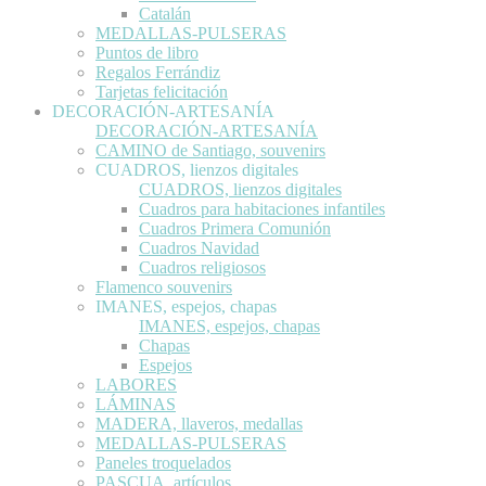
Catalán
MEDALLAS-PULSERAS
Puntos de libro
Regalos Ferrándiz
Tarjetas felicitación
DECORACIÓN-ARTESANÍA
DECORACIÓN-ARTESANÍA
CAMINO de Santiago, souvenirs
CUADROS, lienzos digitales
CUADROS, lienzos digitales
Cuadros para habitaciones infantiles
Cuadros Primera Comunión
Cuadros Navidad
Cuadros religiosos
Flamenco souvenirs
IMANES, espejos, chapas
IMANES, espejos, chapas
Chapas
Espejos
LABORES
LÁMINAS
MADERA, llaveros, medallas
MEDALLAS-PULSERAS
Paneles troquelados
PASCUA, artículos