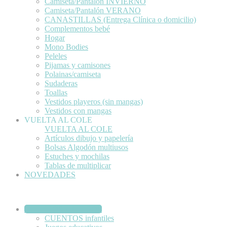
Camiseta/Pantalón INVIERNO
Camiseta/Pantalón VERANO
CANASTILLAS (Entrega Clínica o domicilio)
Complementos bebé
Hogar
Mono Bodies
Peleles
Pijamas y camisones
Polainas/camiseta
Sudaderas
Toallas
Vestidos playeros (sin mangas)
Vestidos con mangas
VUELTA AL COLE
VUELTA AL COLE
Artículos dibujo y papelería
Bolsas Algodón multiusos
Estuches y mochilas
Tablas de multiplicar
NOVEDADES
CUENTOS y JUEGOS
CUENTOS infantiles