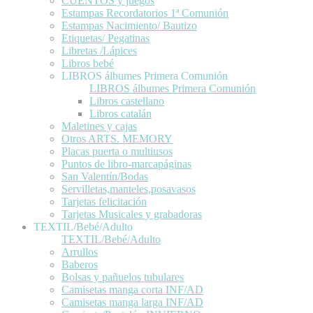
CUENTOS y juegos
Estampas Recordatorios 1ª Comunión
Estampas Nacimiento/ Bautizo
Etiquetas/ Pegatinas
Libretas /Lápices
Libros bebé
LIBROS álbumes Primera Comunión
LIBROS álbumes Primera Comunión
Libros castellano
Libros catalán
Maletines y cajas
Otros ARTS. MEMORY
Placas puerta o multiusos
Puntos de libro-marcapáginas
San Valentín/Bodas
Servilletas,manteles,posavasos
Tarjetas felicitación
Tarjetas Musicales y grabadoras
TEXTIL/Bebé/Adulto
TEXTIL/Bebé/Adulto
Arrullos
Baberos
Bolsas y pañuelos tubulares
Camisetas manga corta INF/AD
Camisetas manga larga INF/AD