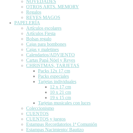
NOVEDADES
OTROS ARTS. MEMORY
Regalos
REYES MAGOS
PAPELERÍA
Artículos escolares
Artículos Fiesta
Bolsas regalo
Cajas para bombones
Cajas y maletines
Calendarios/ADVIENTO
Cartas Papá Nöel y Reyes
CHRISTMAS, TARJETAS
Packs 12x 17 cm
Packs especiales
Tarjetas individuales
12 x 17 cm
10 x 21 cm
19 x 15 cm
Tarjetas musicales con luces
Coleccionismo
CUENTOS
CUENTOS y juegos
Estampas Recordatorios 1ª Comunión
Estampas Nacimiento/ Bautizo