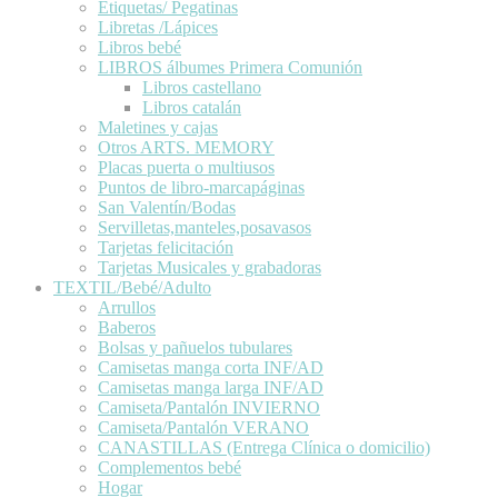
Etiquetas/ Pegatinas
Libretas /Lápices
Libros bebé
LIBROS álbumes Primera Comunión
Libros castellano
Libros catalán
Maletines y cajas
Otros ARTS. MEMORY
Placas puerta o multiusos
Puntos de libro-marcapáginas
San Valentín/Bodas
Servilletas,manteles,posavasos
Tarjetas felicitación
Tarjetas Musicales y grabadoras
TEXTIL/Bebé/Adulto
Arrullos
Baberos
Bolsas y pañuelos tubulares
Camisetas manga corta INF/AD
Camisetas manga larga INF/AD
Camiseta/Pantalón INVIERNO
Camiseta/Pantalón VERANO
CANASTILLAS (Entrega Clínica o domicilio)
Complementos bebé
Hogar