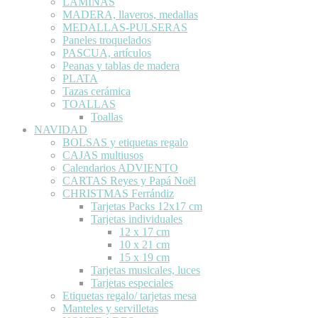
LÁMINAS
MADERA, llaveros, medallas
MEDALLAS-PULSERAS
Paneles troquelados
PASCUA, artículos
Peanas y tablas de madera
PLATA
Tazas cerámica
TOALLAS
Toallas
NAVIDAD
BOLSAS y etiquetas regalo
CAJAS multiusos
Calendarios ADVIENTO
CARTAS Reyes y Papá Noël
CHRISTMAS Ferrándiz
Tarjetas Packs 12x17 cm
Tarjetas individuales
12 x 17 cm
10 x 21 cm
15 x 19 cm
Tarjetas musicales, luces
Tarjetas especiales
Etiquetas regalo/ tarjetas mesa
Manteles y servilletas