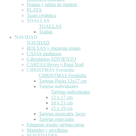
Peanas y tablas de madera
PLATA
Tazas cerámica
TOALLAS
TOALLAS
Toallas
NAVIDAD
NAVIDAD
BOLSAS y etiquetas regalo
CAJAS multiusos
Calendarios ADVIENTO
CARTAS Reyes y Papá Noël
CHRISTMAS Ferrándiz
CHRISTMAS Ferrándiz
Tarjetas Packs 12x17 cm
Tarjetas individuales
Tarjetas individuales
12 x 17 cm
10 x 21 cm
15 x 19 cm
Tarjetas musicales, luces
Tarjetas especiales
Etiquetas regalo/ tarjetas mesa
Manteles y servilletas
NOVEDADES