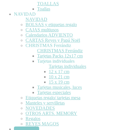
TOALLAS
Toallas
NAVIDAD
NAVIDAD
BOLSAS y etiquetas regalo
CAJAS multiusos
Calendarios ADVIENTO
CARTAS Reyes y Papá Noël
CHRISTMAS Ferrándiz
CHRISTMAS Ferrándiz
Tarjetas Packs 12x17 cm
Tarjetas individuales
Tarjetas individuales
12 x 17 cm
10 x 21 cm
15 x 19 cm
Tarjetas musicales, luces
Tarjetas especiales
Etiquetas regalo/ tarjetas mesa
Manteles y servilletas
NOVEDADES
OTROS ARTS. MEMORY
Regalos
REYES MAGOS
PAPELERÍA