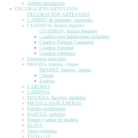
Tarjetas felicitación
DECORACIÓN-ARTESANÍA
DECORACIÓN-ARTESANÍA
CAMINO de Santiago, souvenirs
CUADROS, lienzos digitales
CUADROS, lienzos digitales
Cuadros para habitaciones infantiles
Cuadros Primera Comunión
Cuadros Navidad
Cuadros religiosos
Flamenco souvenirs
IMANES, espejos, chapas
IMANES, espejos, chapas
Chapas
Espejos
LABORES
LÁMINAS
MADERA, llaveros, medallas
MEDALLAS-PULSERAS
Paneles troquelados
PASCUA, artículos
Peanas y tablas de madera
PLATA
Tazas cerámica
TOALLAS