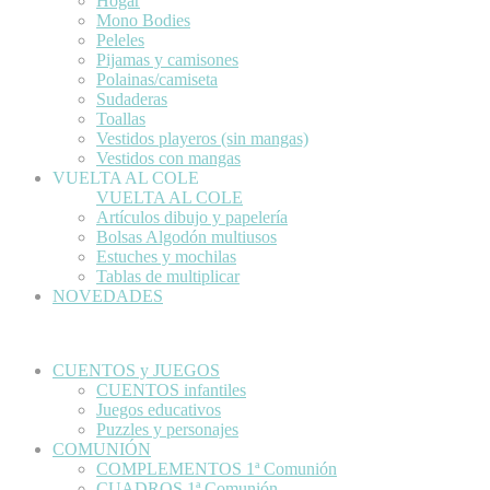
Hogar
Mono Bodies
Peleles
Pijamas y camisones
Polainas/camiseta
Sudaderas
Toallas
Vestidos playeros (sin mangas)
Vestidos con mangas
VUELTA AL COLE
VUELTA AL COLE
Artículos dibujo y papelería
Bolsas Algodón multiusos
Estuches y mochilas
Tablas de multiplicar
NOVEDADES
CUENTOS y JUEGOS
CUENTOS infantiles
Juegos educativos
Puzzles y personajes
COMUNIÓN
COMPLEMENTOS 1ª Comunión
CUADROS 1ª Comunión