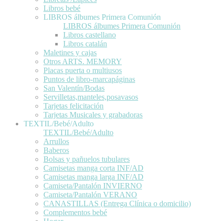
Libros bebé
LIBROS álbumes Primera Comunión
LIBROS álbumes Primera Comunión
Libros castellano
Libros catalán
Maletines y cajas
Otros ARTS. MEMORY
Placas puerta o multiusos
Puntos de libro-marcapáginas
San Valentín/Bodas
Servilletas,manteles,posavasos
Tarjetas felicitación
Tarjetas Musicales y grabadoras
TEXTIL/Bebé/Adulto
TEXTIL/Bebé/Adulto
Arrullos
Baberos
Bolsas y pañuelos tubulares
Camisetas manga corta INF/AD
Camisetas manga larga INF/AD
Camiseta/Pantalón INVIERNO
Camiseta/Pantalón VERANO
CANASTILLAS (Entrega Clínica o domicilio)
Complementos bebé