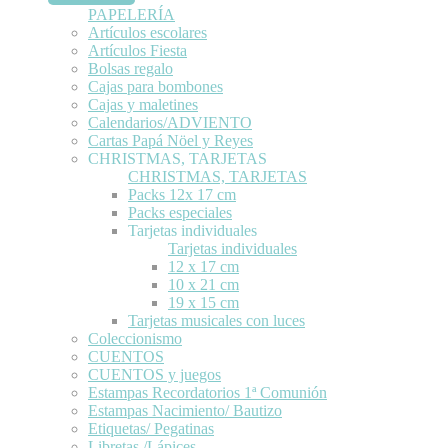
PAPELERÍA
Artículos escolares
Artículos Fiesta
Bolsas regalo
Cajas para bombones
Cajas y maletines
Calendarios/ADVIENTO
Cartas Papá Nöel y Reyes
CHRISTMAS, TARJETAS
CHRISTMAS, TARJETAS
Packs 12x 17 cm
Packs especiales
Tarjetas individuales
Tarjetas individuales
12 x 17 cm
10 x 21 cm
19 x 15 cm
Tarjetas musicales con luces
Coleccionismo
CUENTOS
CUENTOS y juegos
Estampas Recordatorios 1ª Comunión
Estampas Nacimiento/ Bautizo
Etiquetas/ Pegatinas
Libretas /Lápices