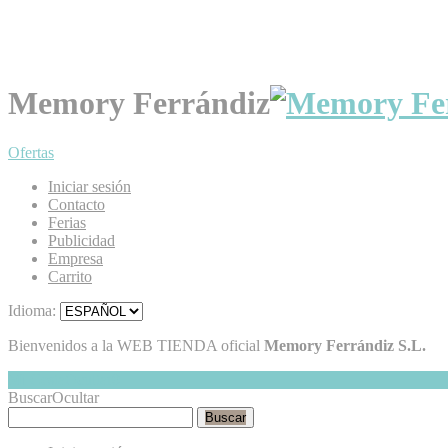
Memory Ferrándiz
Ofertas
Iniciar sesión
Contacto
Ferias
Publicidad
Empresa
Carrito
Idioma:
Bienvenidos a la WEB TIENDA oficial
Memory Ferrándiz S.L.
Mi Cesta
Ocultar
0
Buscar
Ocultar
Buscar