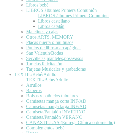
Libros bebé
LIBROS álbumes Primera Comunión
LIBROS álbumes Primera Comunión
Libros castellano
Libros catalán
Maletines y cajas
Otros ARTS. MEMORY
Placas puerta o multiusos
Puntos de libro-marcapáginas
San Valentín/Bodas
Servilletas,manteles,posavasos
Tarjetas felicitación
Tarjetas Musicales y grabadoras
TEXTIL/Bebé/Adulto
TEXTIL/Bebé/Adulto
Arrullos
Baberos
Bolsas y pañuelos tubulares
Camisetas manga corta INF/AD
Camisetas manga larga INF/AD
Camiseta/Pantalón INVIERNO
Camiseta/Pantalón VERANO
CANASTILLAS (Entrega Clínica o domicilio)
Complementos bebé