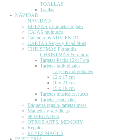
TOALLAS
Toallas
NAVIDAD
NAVIDAD
BOLSAS y etiquetas regalo
CAJAS multiusos
Calendarios ADVIENTO
CARTAS Reyes y Papá Noël
CHRISTMAS Ferrándiz
CHRISTMAS Ferrándiz
Tarjetas Packs 12x17 cm
Tarjetas individuales
Tarjetas individuales
12 x 17 cm
10 x 21 cm
15 x 19 cm
Tarjetas musicales, luces
Tarjetas especiales
Etiquetas regalo/ tarjetas mesa
Manteles y servilletas
NOVEDADES
OTROS ARTS. MEMORY
Regalos
REYES MAGOS
PAPELERÍA