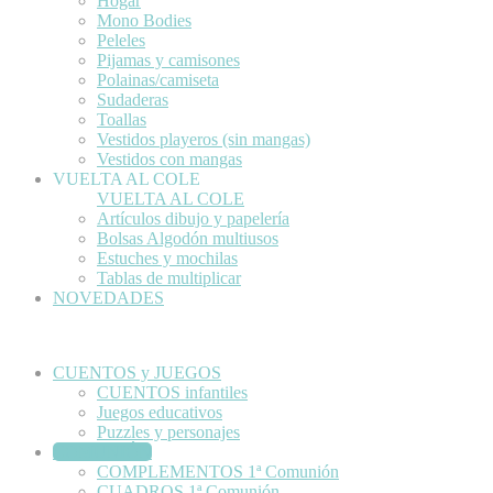
Hogar
Mono Bodies
Peleles
Pijamas y camisones
Polainas/camiseta
Sudaderas
Toallas
Vestidos playeros (sin mangas)
Vestidos con mangas
VUELTA AL COLE
VUELTA AL COLE
Artículos dibujo y papelería
Bolsas Algodón multiusos
Estuches y mochilas
Tablas de multiplicar
NOVEDADES
CUENTOS y JUEGOS
CUENTOS infantiles
Juegos educativos
Puzzles y personajes
COMUNIÓN
COMPLEMENTOS 1ª Comunión
CUADROS 1ª Comunión