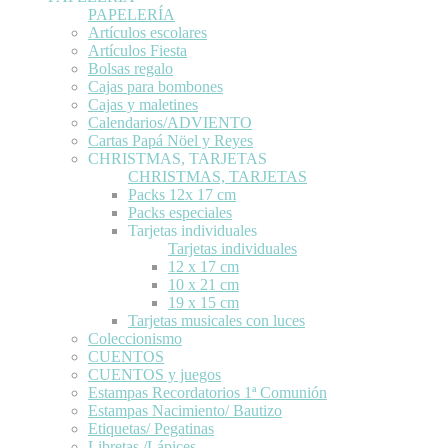
PAPELERÍA
Artículos escolares
Artículos Fiesta
Bolsas regalo
Cajas para bombones
Cajas y maletines
Calendarios/ADVIENTO
Cartas Papá Nöel y Reyes
CHRISTMAS, TARJETAS
CHRISTMAS, TARJETAS
Packs 12x 17 cm
Packs especiales
Tarjetas individuales
Tarjetas individuales
12 x 17 cm
10 x 21 cm
19 x 15 cm
Tarjetas musicales con luces
Coleccionismo
CUENTOS
CUENTOS y juegos
Estampas Recordatorios 1ª Comunión
Estampas Nacimiento/ Bautizo
Etiquetas/ Pegatinas
Libretas /Lápices