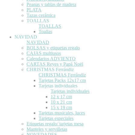
Peanas y tablas de madera
PLATA
Tazas cerámica
TOALLAS
TOALLAS
Toallas
NAVIDAD
NAVIDAD
BOLSAS y etiquetas regalo
CAJAS multiusos
Calendarios ADVIENTO
CARTAS Reyes y Papá Noël
CHRISTMAS Ferrándiz
CHRISTMAS Ferrándiz
Tarjetas Packs 12x17 cm
Tarjetas individuales
Tarjetas individuales
12 x 17 cm
10 x 21 cm
15 x 19 cm
Tarjetas musicales, luces
Tarjetas especiales
Etiquetas regalo/ tarjetas mesa
Manteles y servilletas
NOVEDADES