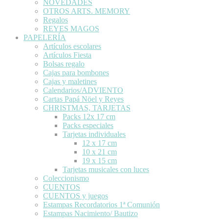
NOVEDADES
OTROS ARTS. MEMORY
Regalos
REYES MAGOS
PAPELERÍA
Artículos escolares
Artículos Fiesta
Bolsas regalo
Cajas para bombones
Cajas y maletines
Calendarios/ADVIENTO
Cartas Papá Nöel y Reyes
CHRISTMAS, TARJETAS
Packs 12x 17 cm
Packs especiales
Tarjetas individuales
12 x 17 cm
10 x 21 cm
19 x 15 cm
Tarjetas musicales con luces
Coleccionismo
CUENTOS
CUENTOS y juegos
Estampas Recordatorios 1ª Comunión
Estampas Nacimiento/ Bautizo