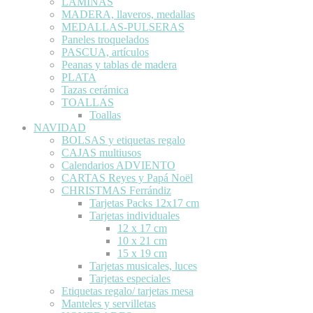
LÁMINAS
MADERA, llaveros, medallas
MEDALLAS-PULSERAS
Paneles troquelados
PASCUA, artículos
Peanas y tablas de madera
PLATA
Tazas cerámica
TOALLAS
Toallas
NAVIDAD
BOLSAS y etiquetas regalo
CAJAS multiusos
Calendarios ADVIENTO
CARTAS Reyes y Papá Noël
CHRISTMAS Ferrándiz
Tarjetas Packs 12x17 cm
Tarjetas individuales
12 x 17 cm
10 x 21 cm
15 x 19 cm
Tarjetas musicales, luces
Tarjetas especiales
Etiquetas regalo/ tarjetas mesa
Manteles y servilletas