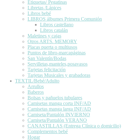
Etiquetas/ Pegatinas
Libretas /Lápices
Libros bebé
LIBROS álbumes Primera Comunión
Libros castellano
Libros catalán
Maletines y cajas
Otros ARTS. MEMORY
Placas puerta o multiusos
Puntos de libro-marcapáginas
San Valentín/Bodas
Servilletas,manteles,posavasos
Tarjetas felicitación
Tarjetas Musicales y grabadoras
TEXTIL/Bebé/Adulto
Arrullos
Baberos
Bolsas y pañuelos tubulares
Camisetas manga corta INF/AD
Camisetas manga larga INF/AD
Camiseta/Pantalón INVIERNO
Camiseta/Pantalón VERANO
CANASTILLAS (Entrega Clínica o domicilio)
Complementos bebé
Hogar