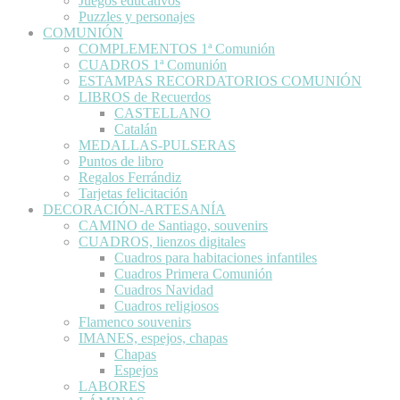
Juegos educativos
Puzzles y personajes
COMUNIÓN
COMPLEMENTOS 1ª Comunión
CUADROS 1ª Comunión
ESTAMPAS RECORDATORIOS COMUNIÓN
LIBROS de Recuerdos
CASTELLANO
Catalán
MEDALLAS-PULSERAS
Puntos de libro
Regalos Ferrándiz
Tarjetas felicitación
DECORACIÓN-ARTESANÍA
CAMINO de Santiago, souvenirs
CUADROS, lienzos digitales
Cuadros para habitaciones infantiles
Cuadros Primera Comunión
Cuadros Navidad
Cuadros religiosos
Flamenco souvenirs
IMANES, espejos, chapas
Chapas
Espejos
LABORES