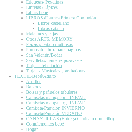
Etiquetas/ Pegatinas
Libretas /Lápices
Libros bebé
LIBROS álbumes Primera Comunión
Libros castellano
Libros catalán
Maletines y cajas
Otros ARTS. MEMORY
Placas puerta o multiusos
Puntos de libro-marcapáginas
San Valentín/Bodas
Servilletas,manteles,posavasos
Tarjetas felicitación
Tarjetas Musicales y grabadoras
TEXTIL/Bebé/Adulto
Arrullos
Baberos
Bolsas y pañuelos tubulares
Camisetas manga corta INF/AD
Camisetas manga larga INF/AD
Camiseta/Pantalón INVIERNO
Camiseta/Pantalón VERANO
CANASTILLAS (Entrega Clínica o domicilio)
Complementos bebé
Hogar