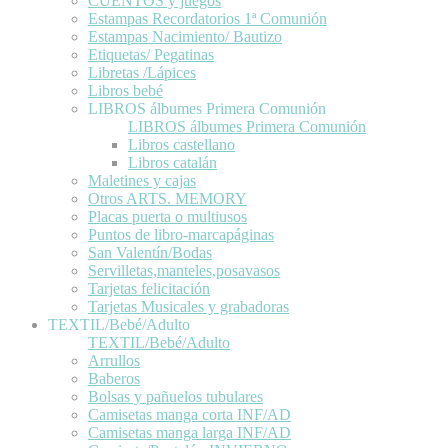
CUENTOS y juegos
Estampas Recordatorios 1ª Comunión
Estampas Nacimiento/ Bautizo
Etiquetas/ Pegatinas
Libretas /Lápices
Libros bebé
LIBROS álbumes Primera Comunión
LIBROS álbumes Primera Comunión
Libros castellano
Libros catalán
Maletines y cajas
Otros ARTS. MEMORY
Placas puerta o multiusos
Puntos de libro-marcapáginas
San Valentín/Bodas
Servilletas,manteles,posavasos
Tarjetas felicitación
Tarjetas Musicales y grabadoras
TEXTIL/Bebé/Adulto
TEXTIL/Bebé/Adulto
Arrullos
Baberos
Bolsas y pañuelos tubulares
Camisetas manga corta INF/AD
Camisetas manga larga INF/AD