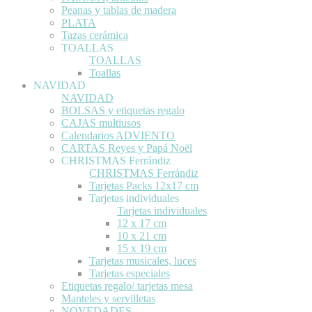
Peanas y tablas de madera
PLATA
Tazas cerámica
TOALLAS
TOALLAS
Toallas
NAVIDAD
NAVIDAD
BOLSAS y etiquetas regalo
CAJAS multiusos
Calendarios ADVIENTO
CARTAS Reyes y Papá Noël
CHRISTMAS Ferrándiz
CHRISTMAS Ferrándiz
Tarjetas Packs 12x17 cm
Tarjetas individuales
Tarjetas individuales
12 x 17 cm
10 x 21 cm
15 x 19 cm
Tarjetas musicales, luces
Tarjetas especiales
Etiquetas regalo/ tarjetas mesa
Manteles y servilletas
NOVEDADES