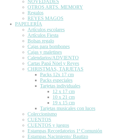
NOVEDADES
OTROS ARTS. MEMORY
Regalos
REYES MAGOS
PAPELERÍA
Artículos escolares
Artículos Fiesta
Bolsas regalo
Cajas para bombones
Cajas y maletines
Calendarios/ADVIENTO
Cartas Papá Nöel y Reyes
CHRISTMAS, TARJETAS
Packs 12x 17 cm
Packs especiales
Tarjetas individuales
12 x 17 cm
10 x 21 cm
19 x 15 cm
Tarjetas musicales con luces
Coleccionismo
CUENTOS
CUENTOS y juegos
Estampas Recordatorios 1ª Comunión
Estampas Nacimiento/ Bautizo