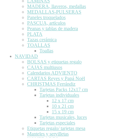
LÁMINAS
MADERA, llaveros, medallas
MEDALLAS-PULSERAS
Paneles troquelados
PASCUA, artículos
Peanas y tablas de madera
PLATA
Tazas cerámica
TOALLAS
Toallas
NAVIDAD
BOLSAS y etiquetas regalo
CAJAS multiusos
Calendarios ADVIENTO
CARTAS Reyes y Papá Noël
CHRISTMAS Ferrándiz
Tarjetas Packs 12x17 cm
Tarjetas individuales
12 x 17 cm
10 x 21 cm
15 x 19 cm
Tarjetas musicales, luces
Tarjetas especiales
Etiquetas regalo/ tarjetas mesa
Manteles y servilletas