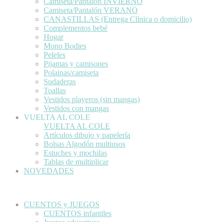
Camiseta/Pantalón INVIERNO
Camiseta/Pantalón VERANO
CANASTILLAS (Entrega Clínica o domicilio)
Complementos bebé
Hogar
Mono Bodies
Peleles
Pijamas y camisones
Polainas/camiseta
Sudaderas
Toallas
Vestidos playeros (sin mangas)
Vestidos con mangas
VUELTA AL COLE
VUELTA AL COLE
Artículos dibujo y papelería
Bolsas Algodón multiusos
Estuches y mochilas
Tablas de multiplicar
NOVEDADES
CUENTOS y JUEGOS
CUENTOS infantiles