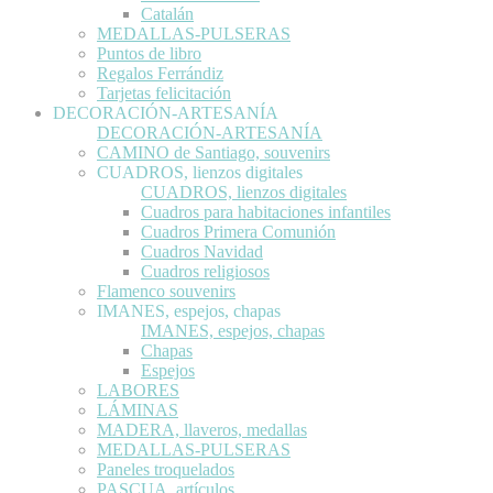
Catalán
MEDALLAS-PULSERAS
Puntos de libro
Regalos Ferrándiz
Tarjetas felicitación
DECORACIÓN-ARTESANÍA
DECORACIÓN-ARTESANÍA
CAMINO de Santiago, souvenirs
CUADROS, lienzos digitales
CUADROS, lienzos digitales
Cuadros para habitaciones infantiles
Cuadros Primera Comunión
Cuadros Navidad
Cuadros religiosos
Flamenco souvenirs
IMANES, espejos, chapas
IMANES, espejos, chapas
Chapas
Espejos
LABORES
LÁMINAS
MADERA, llaveros, medallas
MEDALLAS-PULSERAS
Paneles troquelados
PASCUA, artículos