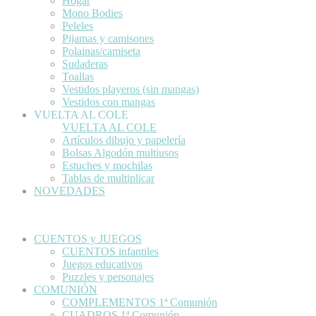
Hogar
Mono Bodies
Peleles
Pijamas y camisones
Polainas/camiseta
Sudaderas
Toallas
Vestidos playeros (sin mangas)
Vestidos con mangas
VUELTA AL COLE
VUELTA AL COLE
Artículos dibujo y papelería
Bolsas Algodón multiusos
Estuches y mochilas
Tablas de multiplicar
NOVEDADES
CUENTOS y JUEGOS
CUENTOS infantiles
Juegos educativos
Puzzles y personajes
COMUNIÓN
COMPLEMENTOS 1ª Comunión
CUADROS 1ª Comunión