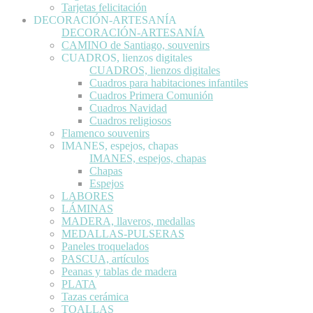
Tarjetas felicitación
DECORACIÓN-ARTESANÍA
DECORACIÓN-ARTESANÍA
CAMINO de Santiago, souvenirs
CUADROS, lienzos digitales
CUADROS, lienzos digitales
Cuadros para habitaciones infantiles
Cuadros Primera Comunión
Cuadros Navidad
Cuadros religiosos
Flamenco souvenirs
IMANES, espejos, chapas
IMANES, espejos, chapas
Chapas
Espejos
LABORES
LÁMINAS
MADERA, llaveros, medallas
MEDALLAS-PULSERAS
Paneles troquelados
PASCUA, artículos
Peanas y tablas de madera
PLATA
Tazas cerámica
TOALLAS