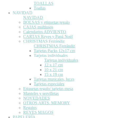
TOALLAS
Toallas
NAVIDAD
NAVIDAD
BOLSAS y etiquetas regalo
CAJAS multiusos
Calendarios ADVIENTO
CARTAS Reyes y Papá Noël
CHRISTMAS Ferrándiz
CHRISTMAS Ferrándiz
Tarjetas Packs 12x17 cm
Tarjetas individuales
Tarjetas individuales
12 x 17 cm
10 x 21 cm
15 x 19 cm
Tarjetas musicales, luces
Tarjetas especiales
Etiquetas regalo/ tarjetas mesa
Manteles y servilletas
NOVEDADES
OTROS ARTS. MEMORY
Regalos
REYES MAGOS
PAPELERÍA