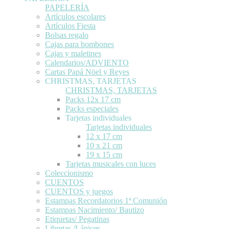
PAPELERÍA
Artículos escolares
Artículos Fiesta
Bolsas regalo
Cajas para bombones
Cajas y maletines
Calendarios/ADVIENTO
Cartas Papá Nöel y Reyes
CHRISTMAS, TARJETAS
CHRISTMAS, TARJETAS
Packs 12x 17 cm
Packs especiales
Tarjetas individuales
Tarjetas individuales
12 x 17 cm
10 x 21 cm
19 x 15 cm
Tarjetas musicales con luces
Coleccionismo
CUENTOS
CUENTOS y juegos
Estampas Recordatorios 1ª Comunión
Estampas Nacimiento/ Bautizo
Etiquetas/ Pegatinas
Libretas /Lápices