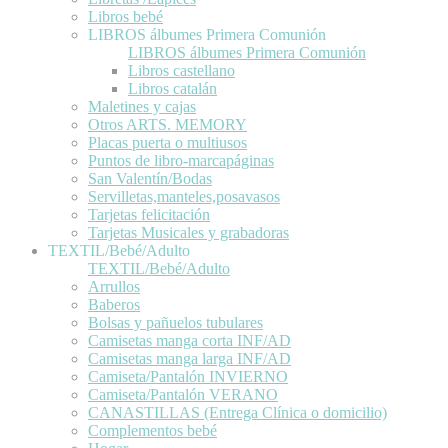
Libros bebé
LIBROS álbumes Primera Comunión
LIBROS álbumes Primera Comunión
Libros castellano
Libros catalán
Maletines y cajas
Otros ARTS. MEMORY
Placas puerta o multiusos
Puntos de libro-marcapáginas
San Valentín/Bodas
Servilletas,manteles,posavasos
Tarjetas felicitación
Tarjetas Musicales y grabadoras
TEXTIL/Bebé/Adulto
TEXTIL/Bebé/Adulto
Arrullos
Baberos
Bolsas y pañuelos tubulares
Camisetas manga corta INF/AD
Camisetas manga larga INF/AD
Camiseta/Pantalón INVIERNO
Camiseta/Pantalón VERANO
CANASTILLAS (Entrega Clínica o domicilio)
Complementos bebé