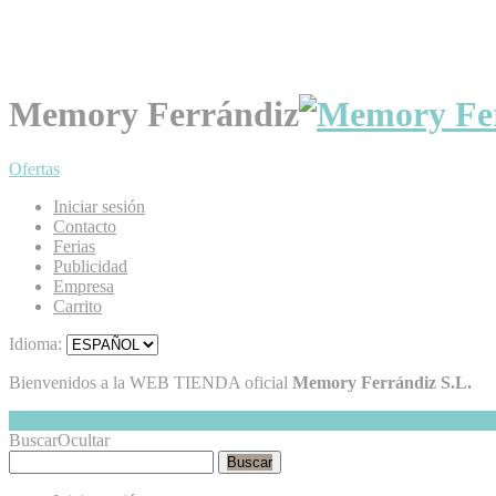
Memory Ferrándiz
Ofertas
Iniciar sesión
Contacto
Ferias
Publicidad
Empresa
Carrito
Idioma:
Bienvenidos a la WEB TIENDA oficial
Memory Ferrándiz S.L.
Mi Cesta
Ocultar
0
Buscar
Ocultar
Buscar