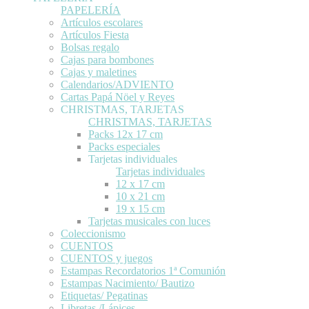
PAPELERÍA
Artículos escolares
Artículos Fiesta
Bolsas regalo
Cajas para bombones
Cajas y maletines
Calendarios/ADVIENTO
Cartas Papá Nöel y Reyes
CHRISTMAS, TARJETAS
CHRISTMAS, TARJETAS
Packs 12x 17 cm
Packs especiales
Tarjetas individuales
Tarjetas individuales
12 x 17 cm
10 x 21 cm
19 x 15 cm
Tarjetas musicales con luces
Coleccionismo
CUENTOS
CUENTOS y juegos
Estampas Recordatorios 1ª Comunión
Estampas Nacimiento/ Bautizo
Etiquetas/ Pegatinas
Libretas /Lápices