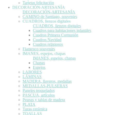
Tarjetas felicitación
DECORACIÓN-ARTESANÍA
DECORACIÓN-ARTESANÍA
CAMINO de Santiago, souvenirs
CUADROS, lienzos digitales
CUADROS, lienzos digitales
Cuadros para habitaciones infantiles
Cuadros Primera Comunión
Cuadros Navidad
Cuadros religiosos
Flamenco souvenirs
IMANES, espejos, chapas
IMANES, espejos, chapas
Chapas
Espejos
LABORES
LÁMINAS
MADERA, llaveros, medallas
MEDALLAS-PULSERAS
Paneles troquelados
PASCUA, artículos
Peanas y tablas de madera
PLATA
Tazas cerámica
TOALLAS