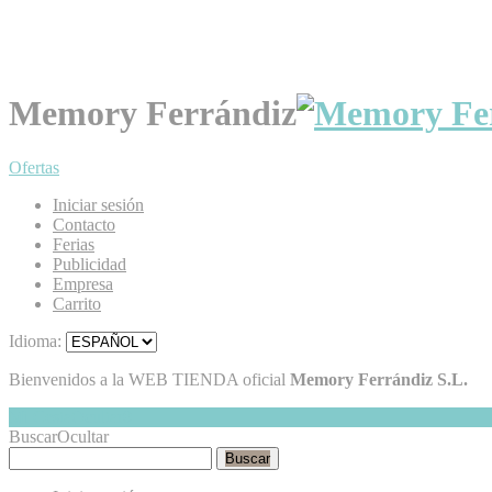
Memory Ferrándiz
Ofertas
Iniciar sesión
Contacto
Ferias
Publicidad
Empresa
Carrito
Idioma:
Bienvenidos a la WEB TIENDA oficial
Memory Ferrándiz S.L.
Mi Cesta
Ocultar
0
Buscar
Ocultar
Buscar