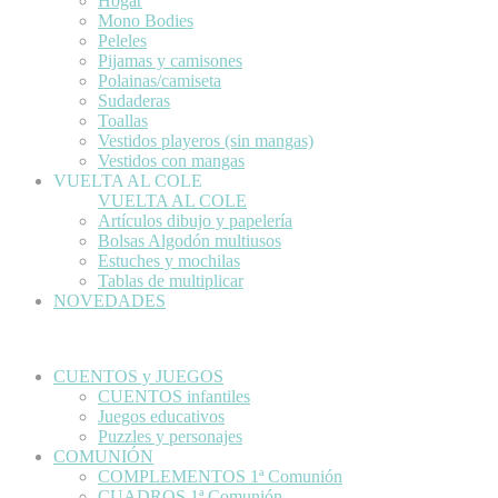
Hogar
Mono Bodies
Peleles
Pijamas y camisones
Polainas/camiseta
Sudaderas
Toallas
Vestidos playeros (sin mangas)
Vestidos con mangas
VUELTA AL COLE
VUELTA AL COLE
Artículos dibujo y papelería
Bolsas Algodón multiusos
Estuches y mochilas
Tablas de multiplicar
NOVEDADES
CUENTOS y JUEGOS
CUENTOS infantiles
Juegos educativos
Puzzles y personajes
COMUNIÓN
COMPLEMENTOS 1ª Comunión
CUADROS 1ª Comunión