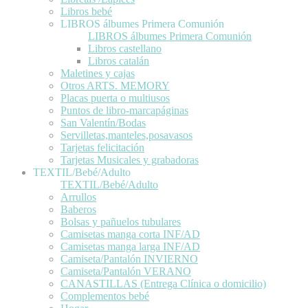
Libros bebé
LIBROS álbumes Primera Comunión
LIBROS álbumes Primera Comunión
Libros castellano
Libros catalán
Maletines y cajas
Otros ARTS. MEMORY
Placas puerta o multiusos
Puntos de libro-marcapáginas
San Valentín/Bodas
Servilletas,manteles,posavasos
Tarjetas felicitación
Tarjetas Musicales y grabadoras
TEXTIL/Bebé/Adulto
TEXTIL/Bebé/Adulto
Arrullos
Baberos
Bolsas y pañuelos tubulares
Camisetas manga corta INF/AD
Camisetas manga larga INF/AD
Camiseta/Pantalón INVIERNO
Camiseta/Pantalón VERANO
CANASTILLAS (Entrega Clínica o domicilio)
Complementos bebé