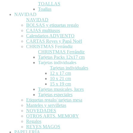
TOALLAS
Toallas
NAVIDAD
NAVIDAD
BOLSAS y etiquetas regalo
CAJAS multiusos
Calendarios ADVIENTO
CARTAS Reyes y Papá Noël
CHRISTMAS Ferrándiz
CHRISTMAS Ferrándiz
Tarjetas Packs 12x17 cm
Tarjetas individuales
Tarjetas individuales
12 x 17 cm
10 x 21 cm
15 x 19 cm
Tarjetas musicales, luces
Tarjetas especiales
Etiquetas regalo/ tarjetas mesa
Manteles y servilletas
NOVEDADES
OTROS ARTS. MEMORY
Regalos
REYES MAGOS
PAPELERÍA