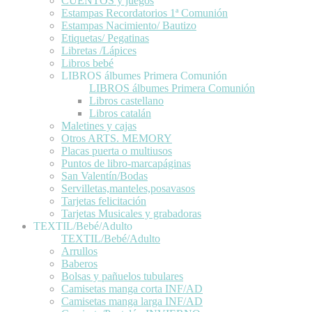
CUENTOS y juegos
Estampas Recordatorios 1ª Comunión
Estampas Nacimiento/ Bautizo
Etiquetas/ Pegatinas
Libretas /Lápices
Libros bebé
LIBROS álbumes Primera Comunión
LIBROS álbumes Primera Comunión
Libros castellano
Libros catalán
Maletines y cajas
Otros ARTS. MEMORY
Placas puerta o multiusos
Puntos de libro-marcapáginas
San Valentín/Bodas
Servilletas,manteles,posavasos
Tarjetas felicitación
Tarjetas Musicales y grabadoras
TEXTIL/Bebé/Adulto
TEXTIL/Bebé/Adulto
Arrullos
Baberos
Bolsas y pañuelos tubulares
Camisetas manga corta INF/AD
Camisetas manga larga INF/AD