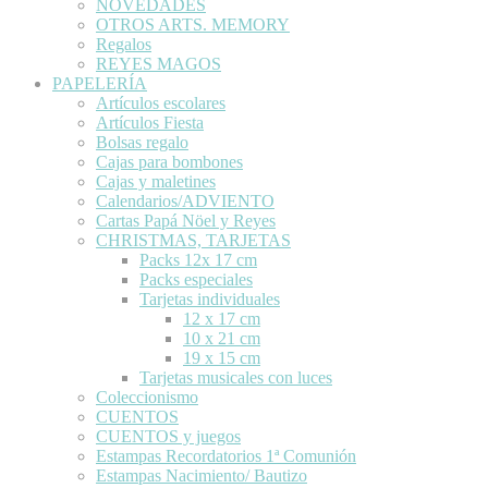
NOVEDADES
OTROS ARTS. MEMORY
Regalos
REYES MAGOS
PAPELERÍA
Artículos escolares
Artículos Fiesta
Bolsas regalo
Cajas para bombones
Cajas y maletines
Calendarios/ADVIENTO
Cartas Papá Nöel y Reyes
CHRISTMAS, TARJETAS
Packs 12x 17 cm
Packs especiales
Tarjetas individuales
12 x 17 cm
10 x 21 cm
19 x 15 cm
Tarjetas musicales con luces
Coleccionismo
CUENTOS
CUENTOS y juegos
Estampas Recordatorios 1ª Comunión
Estampas Nacimiento/ Bautizo