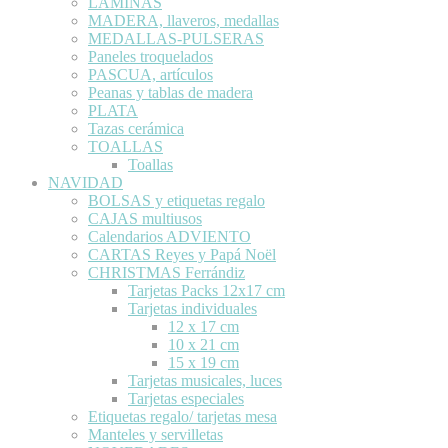
LÁMINAS
MADERA, llaveros, medallas
MEDALLAS-PULSERAS
Paneles troquelados
PASCUA, artículos
Peanas y tablas de madera
PLATA
Tazas cerámica
TOALLAS
Toallas
NAVIDAD
BOLSAS y etiquetas regalo
CAJAS multiusos
Calendarios ADVIENTO
CARTAS Reyes y Papá Noël
CHRISTMAS Ferrándiz
Tarjetas Packs 12x17 cm
Tarjetas individuales
12 x 17 cm
10 x 21 cm
15 x 19 cm
Tarjetas musicales, luces
Tarjetas especiales
Etiquetas regalo/ tarjetas mesa
Manteles y servilletas