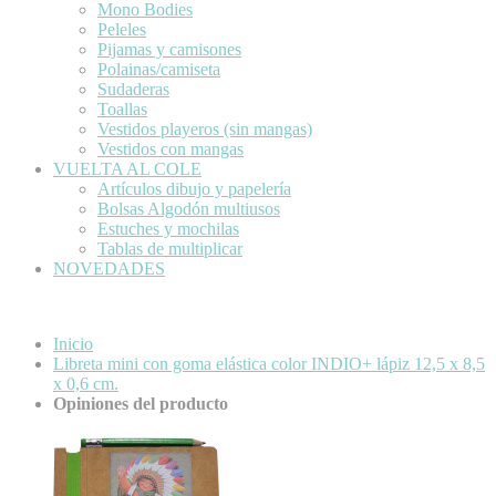
Mono Bodies
Peleles
Pijamas y camisones
Polainas/camiseta
Sudaderas
Toallas
Vestidos playeros (sin mangas)
Vestidos con mangas
VUELTA AL COLE
Artículos dibujo y papelería
Bolsas Algodón multiusos
Estuches y mochilas
Tablas de multiplicar
NOVEDADES
Inicio
Libreta mini con goma elástica color INDIO+ lápiz 12,5 x 8,5
x 0,6 cm.
Opiniones del producto