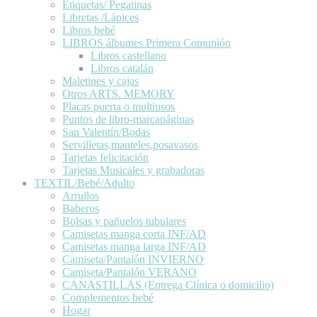
Etiquetas/ Pegatinas
Libretas /Lápices
Libros bebé
LIBROS álbumes Primera Comunión
Libros castellano
Libros catalán
Maletines y cajas
Otros ARTS. MEMORY
Placas puerta o multiusos
Puntos de libro-marcapáginas
San Valentín/Bodas
Servilletas,manteles,posavasos
Tarjetas felicitación
Tarjetas Musicales y grabadoras
TEXTIL/Bebé/Adulto
Arrullos
Baberos
Bolsas y pañuelos tubulares
Camisetas manga corta INF/AD
Camisetas manga larga INF/AD
Camiseta/Pantalón INVIERNO
Camiseta/Pantalón VERANO
CANASTILLAS (Entrega Clínica o domicilio)
Complementos bebé
Hogar