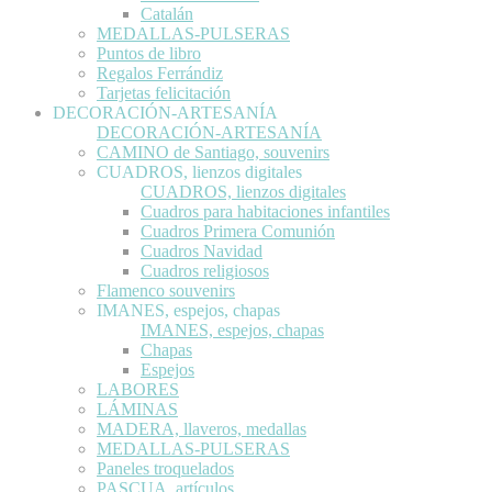
Catalán
MEDALLAS-PULSERAS
Puntos de libro
Regalos Ferrándiz
Tarjetas felicitación
DECORACIÓN-ARTESANÍA
DECORACIÓN-ARTESANÍA
CAMINO de Santiago, souvenirs
CUADROS, lienzos digitales
CUADROS, lienzos digitales
Cuadros para habitaciones infantiles
Cuadros Primera Comunión
Cuadros Navidad
Cuadros religiosos
Flamenco souvenirs
IMANES, espejos, chapas
IMANES, espejos, chapas
Chapas
Espejos
LABORES
LÁMINAS
MADERA, llaveros, medallas
MEDALLAS-PULSERAS
Paneles troquelados
PASCUA, artículos