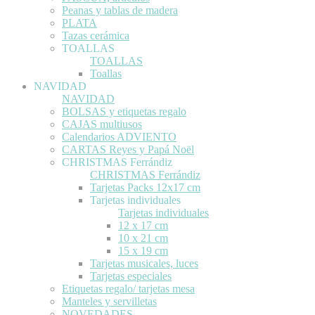
Peanas y tablas de madera
PLATA
Tazas cerámica
TOALLAS
TOALLAS
Toallas
NAVIDAD
NAVIDAD
BOLSAS y etiquetas regalo
CAJAS multiusos
Calendarios ADVIENTO
CARTAS Reyes y Papá Noël
CHRISTMAS Ferrándiz
CHRISTMAS Ferrándiz
Tarjetas Packs 12x17 cm
Tarjetas individuales
Tarjetas individuales
12 x 17 cm
10 x 21 cm
15 x 19 cm
Tarjetas musicales, luces
Tarjetas especiales
Etiquetas regalo/ tarjetas mesa
Manteles y servilletas
NOVEDADES