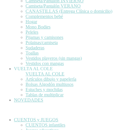
Camiseta/Pantalón INVIERNO
Camiseta/Pantalón VERANO
CANASTILLAS (Entrega Clínica o domicilio)
Complementos bebé
Hogar
Mono Bodies
Peleles
Pijamas y camisones
Polainas/camiseta
Sudaderas
Toallas
Vestidos playeros (sin mangas)
Vestidos con mangas
VUELTA AL COLE
VUELTA AL COLE
Artículos dibujo y papelería
Bolsas Algodón multiusos
Estuches y mochilas
Tablas de multiplicar
NOVEDADES
CUENTOS y JUEGOS
CUENTOS infantiles