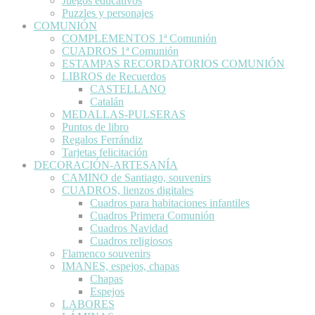
Juegos educativos
Puzzles y personajes
COMUNIÓN
COMPLEMENTOS 1ª Comunión
CUADROS 1ª Comunión
ESTAMPAS RECORDATORIOS COMUNIÓN
LIBROS de Recuerdos
CASTELLANO
Catalán
MEDALLAS-PULSERAS
Puntos de libro
Regalos Ferrándiz
Tarjetas felicitación
DECORACIÓN-ARTESANÍA
CAMINO de Santiago, souvenirs
CUADROS, lienzos digitales
Cuadros para habitaciones infantiles
Cuadros Primera Comunión
Cuadros Navidad
Cuadros religiosos
Flamenco souvenirs
IMANES, espejos, chapas
Chapas
Espejos
LABORES