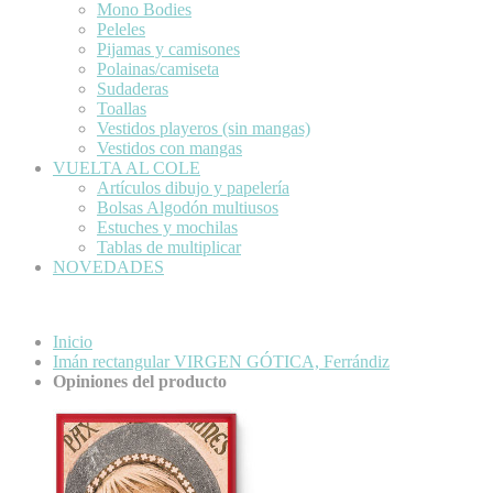
Mono Bodies
Peleles
Pijamas y camisones
Polainas/camiseta
Sudaderas
Toallas
Vestidos playeros (sin mangas)
Vestidos con mangas
VUELTA AL COLE
Artículos dibujo y papelería
Bolsas Algodón multiusos
Estuches y mochilas
Tablas de multiplicar
NOVEDADES
Inicio
Imán rectangular VIRGEN GÓTICA, Ferrándiz
Opiniones del producto