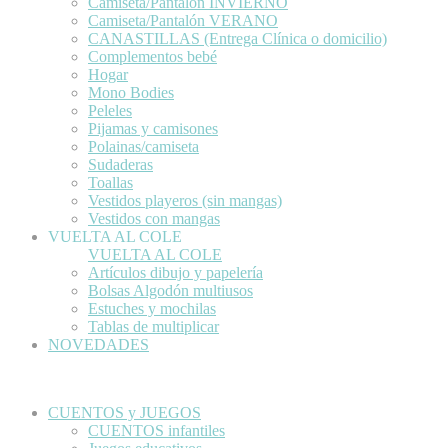
Camiseta/Pantalón INVIERNO
Camiseta/Pantalón VERANO
CANASTILLAS (Entrega Clínica o domicilio)
Complementos bebé
Hogar
Mono Bodies
Peleles
Pijamas y camisones
Polainas/camiseta
Sudaderas
Toallas
Vestidos playeros (sin mangas)
Vestidos con mangas
VUELTA AL COLE
VUELTA AL COLE
Artículos dibujo y papelería
Bolsas Algodón multiusos
Estuches y mochilas
Tablas de multiplicar
NOVEDADES
CUENTOS y JUEGOS
CUENTOS infantiles