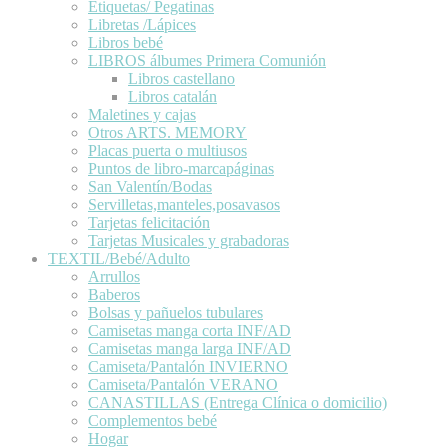
Etiquetas/ Pegatinas
Libretas /Lápices
Libros bebé
LIBROS álbumes Primera Comunión
Libros castellano
Libros catalán
Maletines y cajas
Otros ARTS. MEMORY
Placas puerta o multiusos
Puntos de libro-marcapáginas
San Valentín/Bodas
Servilletas,manteles,posavasos
Tarjetas felicitación
Tarjetas Musicales y grabadoras
TEXTIL/Bebé/Adulto
Arrullos
Baberos
Bolsas y pañuelos tubulares
Camisetas manga corta INF/AD
Camisetas manga larga INF/AD
Camiseta/Pantalón INVIERNO
Camiseta/Pantalón VERANO
CANASTILLAS (Entrega Clínica o domicilio)
Complementos bebé
Hogar