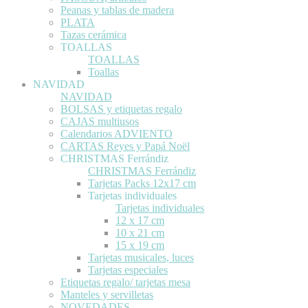
Peanas y tablas de madera
PLATA
Tazas cerámica
TOALLAS
TOALLAS
Toallas
NAVIDAD
NAVIDAD
BOLSAS y etiquetas regalo
CAJAS multiusos
Calendarios ADVIENTO
CARTAS Reyes y Papá Noël
CHRISTMAS Ferrándiz
CHRISTMAS Ferrándiz
Tarjetas Packs 12x17 cm
Tarjetas individuales
Tarjetas individuales
12 x 17 cm
10 x 21 cm
15 x 19 cm
Tarjetas musicales, luces
Tarjetas especiales
Etiquetas regalo/ tarjetas mesa
Manteles y servilletas
NOVEDADES