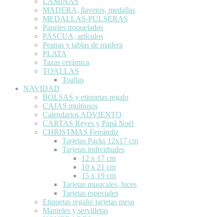
LÁMINAS
MADERA, llaveros, medallas
MEDALLAS-PULSERAS
Paneles troquelados
PASCUA, artículos
Peanas y tablas de madera
PLATA
Tazas cerámica
TOALLAS
Toallas
NAVIDAD
BOLSAS y etiquetas regalo
CAJAS multiusos
Calendarios ADVIENTO
CARTAS Reyes y Papá Noël
CHRISTMAS Ferrándiz
Tarjetas Packs 12x17 cm
Tarjetas individuales
12 x 17 cm
10 x 21 cm
15 x 19 cm
Tarjetas musicales, luces
Tarjetas especiales
Etiquetas regalo/ tarjetas mesa
Manteles y servilletas