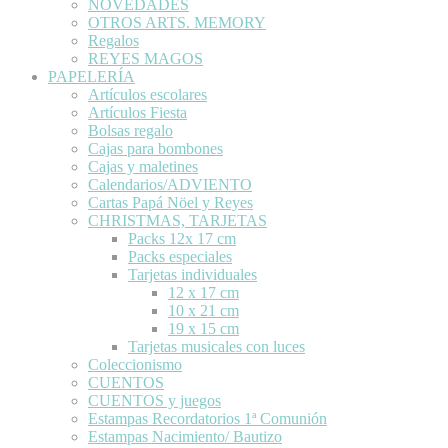
NOVEDADES
OTROS ARTS. MEMORY
Regalos
REYES MAGOS
PAPELERÍA
Artículos escolares
Artículos Fiesta
Bolsas regalo
Cajas para bombones
Cajas y maletines
Calendarios/ADVIENTO
Cartas Papá Nöel y Reyes
CHRISTMAS, TARJETAS
Packs 12x 17 cm
Packs especiales
Tarjetas individuales
12 x 17 cm
10 x 21 cm
19 x 15 cm
Tarjetas musicales con luces
Coleccionismo
CUENTOS
CUENTOS y juegos
Estampas Recordatorios 1ª Comunión
Estampas Nacimiento/ Bautizo