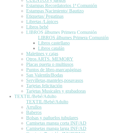
CUENTOS y juegos
Estampas Recordatorios 1ª Comunión
Estampas Nacimiento/ Bautizo
Etiquetas/ Pegatinas
Libretas /Lápices
Libros bebé
LIBROS álbumes Primera Comunión
LIBROS álbumes Primera Comunión
Libros castellano
Libros catalán
Maletines y cajas
Otros ARTS. MEMORY
Placas puerta o multiusos
Puntos de libro-marcapáginas
San Valentín/Bodas
Servilletas,manteles,posavasos
Tarjetas felicitación
Tarjetas Musicales y grabadoras
TEXTIL/Bebé/Adulto
TEXTIL/Bebé/Adulto
Arrullos
Baberos
Bolsas y pañuelos tubulares
Camisetas manga corta INF/AD
Camisetas manga larga INF/AD