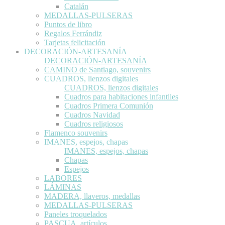
Catalán
MEDALLAS-PULSERAS
Puntos de libro
Regalos Ferrándiz
Tarjetas felicitación
DECORACIÓN-ARTESANÍA
DECORACIÓN-ARTESANÍA
CAMINO de Santiago, souvenirs
CUADROS, lienzos digitales
CUADROS, lienzos digitales
Cuadros para habitaciones infantiles
Cuadros Primera Comunión
Cuadros Navidad
Cuadros religiosos
Flamenco souvenirs
IMANES, espejos, chapas
IMANES, espejos, chapas
Chapas
Espejos
LABORES
LÁMINAS
MADERA, llaveros, medallas
MEDALLAS-PULSERAS
Paneles troquelados
PASCUA, artículos