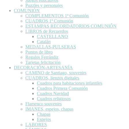
Juegos educativos
Puzzles y personajes
COMUNIÓN
COMPLEMENTOS 1ª Comunión
CUADROS 1ª Comunión
ESTAMPAS RECORDATORIOS COMUNIÓN
LIBROS de Recuerdos
CASTELLANO
Catalán
MEDALLAS-PULSERAS
Puntos de libro
Regalos Ferrándiz
Tarjetas felicitación
DECORACIÓN-ARTESANÍA
CAMINO de Santiago, souvenirs
CUADROS, lienzos digitales
Cuadros para habitaciones infantiles
Cuadros Primera Comunión
Cuadros Navidad
Cuadros religiosos
Flamenco souvenirs
IMANES, espejos, chapas
Chapas
Espejos
LABORES