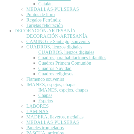
Catalán
MEDALLAS-PULSERAS
Puntos de libro
Regalos Ferrándiz
Tarjetas felicitación
DECORACIÓN-ARTESANÍA
DECORACIÓN-ARTESANÍA
CAMINO de Santiago, souvenirs
CUADROS, lienzos digitales
CUADROS, lienzos digitales
Cuadros para habitaciones infantiles
Cuadros Primera Comunión
Cuadros Navidad
Cuadros religiosos
Flamenco souvenirs
IMANES, espejos, chapas
IMANES, espejos, chapas
Chapas
Espejos
LABORES
LÁMINAS
MADERA, llaveros, medallas
MEDALLAS-PULSERAS
Paneles troquelados
PASCUA, artículos