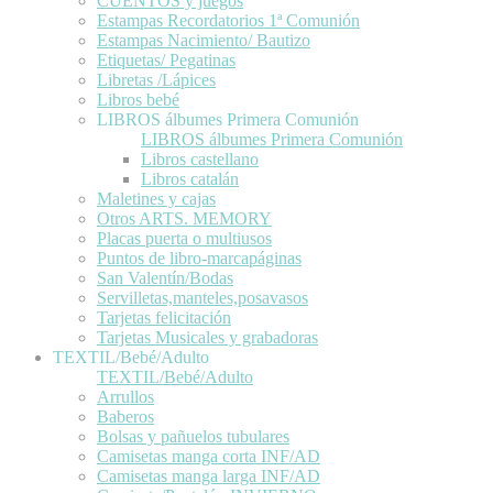
CUENTOS y juegos
Estampas Recordatorios 1ª Comunión
Estampas Nacimiento/ Bautizo
Etiquetas/ Pegatinas
Libretas /Lápices
Libros bebé
LIBROS álbumes Primera Comunión
LIBROS álbumes Primera Comunión
Libros castellano
Libros catalán
Maletines y cajas
Otros ARTS. MEMORY
Placas puerta o multiusos
Puntos de libro-marcapáginas
San Valentín/Bodas
Servilletas,manteles,posavasos
Tarjetas felicitación
Tarjetas Musicales y grabadoras
TEXTIL/Bebé/Adulto
TEXTIL/Bebé/Adulto
Arrullos
Baberos
Bolsas y pañuelos tubulares
Camisetas manga corta INF/AD
Camisetas manga larga INF/AD