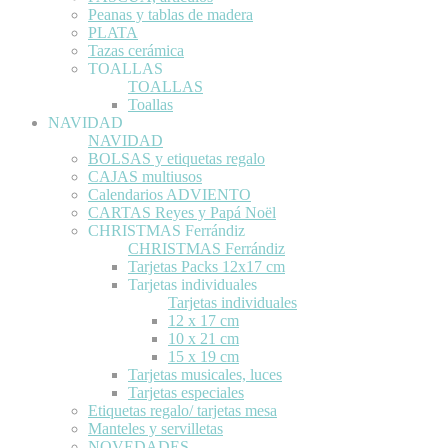
Peanas y tablas de madera
PLATA
Tazas cerámica
TOALLAS
TOALLAS
Toallas
NAVIDAD
NAVIDAD
BOLSAS y etiquetas regalo
CAJAS multiusos
Calendarios ADVIENTO
CARTAS Reyes y Papá Noël
CHRISTMAS Ferrándiz
CHRISTMAS Ferrándiz
Tarjetas Packs 12x17 cm
Tarjetas individuales
Tarjetas individuales
12 x 17 cm
10 x 21 cm
15 x 19 cm
Tarjetas musicales, luces
Tarjetas especiales
Etiquetas regalo/ tarjetas mesa
Manteles y servilletas
NOVEDADES