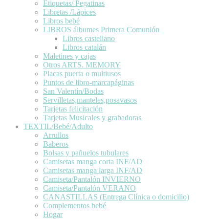
Etiquetas/ Pegatinas
Libretas /Lápices
Libros bebé
LIBROS álbumes Primera Comunión
Libros castellano
Libros catalán
Maletines y cajas
Otros ARTS. MEMORY
Placas puerta o multiusos
Puntos de libro-marcapáginas
San Valentín/Bodas
Servilletas,manteles,posavasos
Tarjetas felicitación
Tarjetas Musicales y grabadoras
TEXTIL/Bebé/Adulto
Arrullos
Baberos
Bolsas y pañuelos tubulares
Camisetas manga corta INF/AD
Camisetas manga larga INF/AD
Camiseta/Pantalón INVIERNO
Camiseta/Pantalón VERANO
CANASTILLAS (Entrega Clínica o domicilio)
Complementos bebé
Hogar