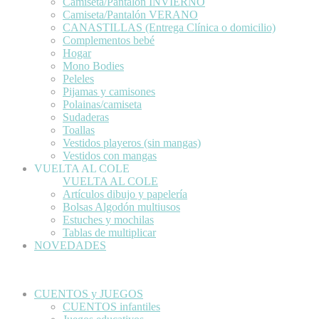
Camiseta/Pantalón INVIERNO
Camiseta/Pantalón VERANO
CANASTILLAS (Entrega Clínica o domicilio)
Complementos bebé
Hogar
Mono Bodies
Peleles
Pijamas y camisones
Polainas/camiseta
Sudaderas
Toallas
Vestidos playeros (sin mangas)
Vestidos con mangas
VUELTA AL COLE
VUELTA AL COLE
Artículos dibujo y papelería
Bolsas Algodón multiusos
Estuches y mochilas
Tablas de multiplicar
NOVEDADES
CUENTOS y JUEGOS
CUENTOS infantiles