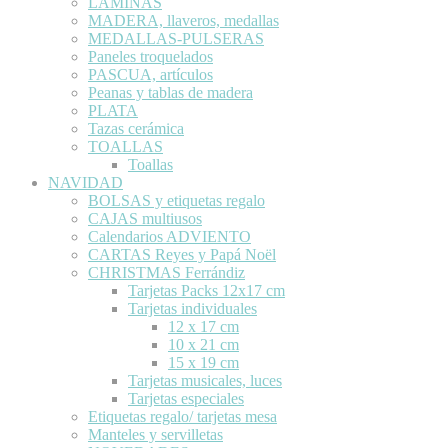
LÁMINAS
MADERA, llaveros, medallas
MEDALLAS-PULSERAS
Paneles troquelados
PASCUA, artículos
Peanas y tablas de madera
PLATA
Tazas cerámica
TOALLAS
Toallas
NAVIDAD
BOLSAS y etiquetas regalo
CAJAS multiusos
Calendarios ADVIENTO
CARTAS Reyes y Papá Noël
CHRISTMAS Ferrándiz
Tarjetas Packs 12x17 cm
Tarjetas individuales
12 x 17 cm
10 x 21 cm
15 x 19 cm
Tarjetas musicales, luces
Tarjetas especiales
Etiquetas regalo/ tarjetas mesa
Manteles y servilletas