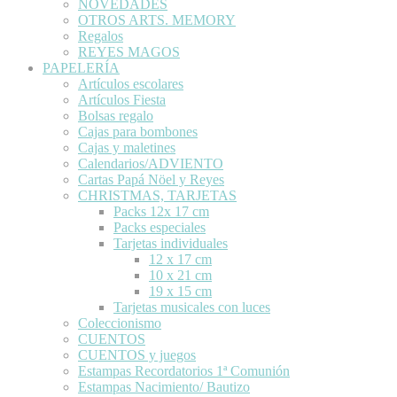
NOVEDADES
OTROS ARTS. MEMORY
Regalos
REYES MAGOS
PAPELERÍA
Artículos escolares
Artículos Fiesta
Bolsas regalo
Cajas para bombones
Cajas y maletines
Calendarios/ADVIENTO
Cartas Papá Nöel y Reyes
CHRISTMAS, TARJETAS
Packs 12x 17 cm
Packs especiales
Tarjetas individuales
12 x 17 cm
10 x 21 cm
19 x 15 cm
Tarjetas musicales con luces
Coleccionismo
CUENTOS
CUENTOS y juegos
Estampas Recordatorios 1ª Comunión
Estampas Nacimiento/ Bautizo