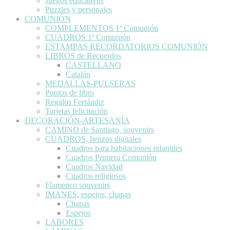
Juegos educativos
Puzzles y personajes
COMUNIÓN
COMPLEMENTOS 1ª Comunión
CUADROS 1ª Comunión
ESTAMPAS RECORDATORIOS COMUNIÓN
LIBROS de Recuerdos
CASTELLANO
Catalán
MEDALLAS-PULSERAS
Puntos de libro
Regalos Ferrándiz
Tarjetas felicitación
DECORACIÓN-ARTESANÍA
CAMINO de Santiago, souvenirs
CUADROS, lienzos digitales
Cuadros para habitaciones infantiles
Cuadros Primera Comunión
Cuadros Navidad
Cuadros religiosos
Flamenco souvenirs
IMANES, espejos, chapas
Chapas
Espejos
LABORES