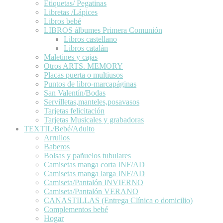
Etiquetas/ Pegatinas
Libretas /Lápices
Libros bebé
LIBROS álbumes Primera Comunión
Libros castellano
Libros catalán
Maletines y cajas
Otros ARTS. MEMORY
Placas puerta o multiusos
Puntos de libro-marcapáginas
San Valentín/Bodas
Servilletas,manteles,posavasos
Tarjetas felicitación
Tarjetas Musicales y grabadoras
TEXTIL/Bebé/Adulto
Arrullos
Baberos
Bolsas y pañuelos tubulares
Camisetas manga corta INF/AD
Camisetas manga larga INF/AD
Camiseta/Pantalón INVIERNO
Camiseta/Pantalón VERANO
CANASTILLAS (Entrega Clínica o domicilio)
Complementos bebé
Hogar