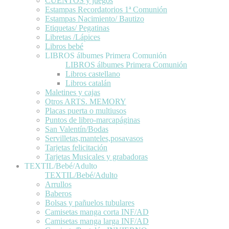
CUENTOS y juegos
Estampas Recordatorios 1ª Comunión
Estampas Nacimiento/ Bautizo
Etiquetas/ Pegatinas
Libretas /Lápices
Libros bebé
LIBROS álbumes Primera Comunión
LIBROS álbumes Primera Comunión
Libros castellano
Libros catalán
Maletines y cajas
Otros ARTS. MEMORY
Placas puerta o multiusos
Puntos de libro-marcapáginas
San Valentín/Bodas
Servilletas,manteles,posavasos
Tarjetas felicitación
Tarjetas Musicales y grabadoras
TEXTIL/Bebé/Adulto
TEXTIL/Bebé/Adulto
Arrullos
Baberos
Bolsas y pañuelos tubulares
Camisetas manga corta INF/AD
Camisetas manga larga INF/AD