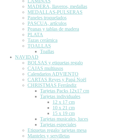
LÁMINAS
MADERA, llaveros, medallas
MEDALLAS-PULSERAS
Paneles troquelados
PASCUA, artículos
Peanas y tablas de madera
PLATA
Tazas cerámica
TOALLAS
Toallas
NAVIDAD
BOLSAS y etiquetas regalo
CAJAS multiusos
Calendarios ADVIENTO
CARTAS Reyes y Papá Noël
CHRISTMAS Ferrándiz
Tarjetas Packs 12x17 cm
Tarjetas individuales
12 x 17 cm
10 x 21 cm
15 x 19 cm
Tarjetas musicales, luces
Tarjetas especiales
Etiquetas regalo/ tarjetas mesa
Manteles y servilletas