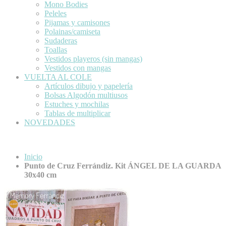
Mono Bodies
Peleles
Pijamas y camisones
Polainas/camiseta
Sudaderas
Toallas
Vestidos playeros (sin mangas)
Vestidos con mangas
VUELTA AL COLE
Artículos dibujo y papelería
Bolsas Algodón multiusos
Estuches y mochilas
Tablas de multiplicar
NOVEDADES
Inicio
Punto de Cruz Ferrándiz. Kit ÁNGEL DE LA GUARDA
30x40 cm