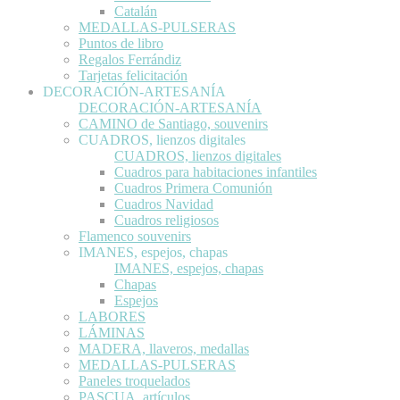
Catalán
MEDALLAS-PULSERAS
Puntos de libro
Regalos Ferrándiz
Tarjetas felicitación
DECORACIÓN-ARTESANÍA
DECORACIÓN-ARTESANÍA
CAMINO de Santiago, souvenirs
CUADROS, lienzos digitales
CUADROS, lienzos digitales
Cuadros para habitaciones infantiles
Cuadros Primera Comunión
Cuadros Navidad
Cuadros religiosos
Flamenco souvenirs
IMANES, espejos, chapas
IMANES, espejos, chapas
Chapas
Espejos
LABORES
LÁMINAS
MADERA, llaveros, medallas
MEDALLAS-PULSERAS
Paneles troquelados
PASCUA, artículos