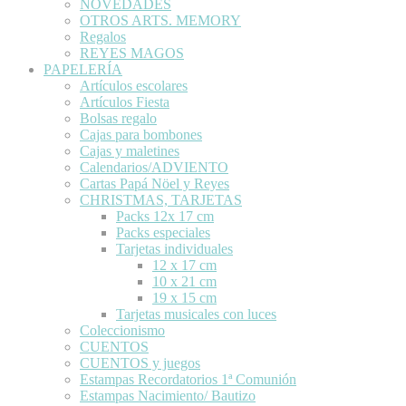
NOVEDADES
OTROS ARTS. MEMORY
Regalos
REYES MAGOS
PAPELERÍA
Artículos escolares
Artículos Fiesta
Bolsas regalo
Cajas para bombones
Cajas y maletines
Calendarios/ADVIENTO
Cartas Papá Nöel y Reyes
CHRISTMAS, TARJETAS
Packs 12x 17 cm
Packs especiales
Tarjetas individuales
12 x 17 cm
10 x 21 cm
19 x 15 cm
Tarjetas musicales con luces
Coleccionismo
CUENTOS
CUENTOS y juegos
Estampas Recordatorios 1ª Comunión
Estampas Nacimiento/ Bautizo