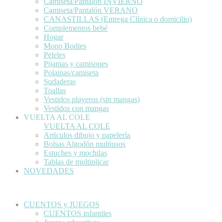
Camiseta/Pantalón INVIERNO
Camiseta/Pantalón VERANO
CANASTILLAS (Entrega Clínica o domicilio)
Complementos bebé
Hogar
Mono Bodies
Peleles
Pijamas y camisones
Polainas/camiseta
Sudaderas
Toallas
Vestidos playeros (sin mangas)
Vestidos con mangas
VUELTA AL COLE
VUELTA AL COLE
Artículos dibujo y papelería
Bolsas Algodón multiusos
Estuches y mochilas
Tablas de multiplicar
NOVEDADES
CUENTOS y JUEGOS
CUENTOS infantiles