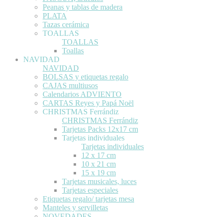
Peanas y tablas de madera
PLATA
Tazas cerámica
TOALLAS
TOALLAS
Toallas
NAVIDAD
NAVIDAD
BOLSAS y etiquetas regalo
CAJAS multiusos
Calendarios ADVIENTO
CARTAS Reyes y Papá Noël
CHRISTMAS Ferrándiz
CHRISTMAS Ferrándiz
Tarjetas Packs 12x17 cm
Tarjetas individuales
Tarjetas individuales
12 x 17 cm
10 x 21 cm
15 x 19 cm
Tarjetas musicales, luces
Tarjetas especiales
Etiquetas regalo/ tarjetas mesa
Manteles y servilletas
NOVEDADES