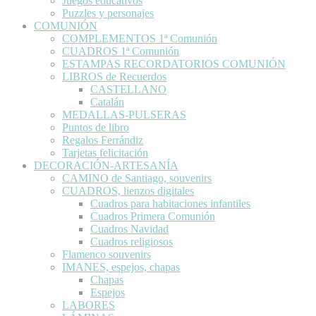
Juegos educativos
Puzzles y personajes
COMUNIÓN
COMPLEMENTOS 1ª Comunión
CUADROS 1ª Comunión
ESTAMPAS RECORDATORIOS COMUNIÓN
LIBROS de Recuerdos
CASTELLANO
Catalán
MEDALLAS-PULSERAS
Puntos de libro
Regalos Ferrándiz
Tarjetas felicitación
DECORACIÓN-ARTESANÍA
CAMINO de Santiago, souvenirs
CUADROS, lienzos digitales
Cuadros para habitaciones infantiles
Cuadros Primera Comunión
Cuadros Navidad
Cuadros religiosos
Flamenco souvenirs
IMANES, espejos, chapas
Chapas
Espejos
LABORES