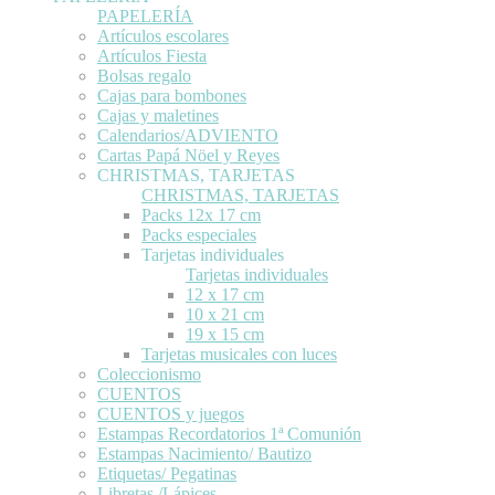
PAPELERÍA
Artículos escolares
Artículos Fiesta
Bolsas regalo
Cajas para bombones
Cajas y maletines
Calendarios/ADVIENTO
Cartas Papá Nöel y Reyes
CHRISTMAS, TARJETAS
CHRISTMAS, TARJETAS
Packs 12x 17 cm
Packs especiales
Tarjetas individuales
Tarjetas individuales
12 x 17 cm
10 x 21 cm
19 x 15 cm
Tarjetas musicales con luces
Coleccionismo
CUENTOS
CUENTOS y juegos
Estampas Recordatorios 1ª Comunión
Estampas Nacimiento/ Bautizo
Etiquetas/ Pegatinas
Libretas /Lápices