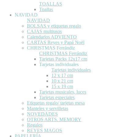
TOALLAS
Toallas
NAVIDAD
NAVIDAD
BOLSAS y etiquetas regalo
CAJAS multiusos
Calendarios ADVIENTO
CARTAS Reyes y Papá Noël
CHRISTMAS Ferrándiz
CHRISTMAS Ferrándiz
Tarjetas Packs 12x17 cm
Tarjetas individuales
Tarjetas individuales
12 x 17 cm
10 x 21 cm
15 x 19 cm
Tarjetas musicales, luces
Tarjetas especiales
Etiquetas regalo/ tarjetas mesa
Manteles y servilletas
NOVEDADES
OTROS ARTS. MEMORY
Regalos
REYES MAGOS
PAPELERÍA