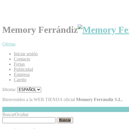
Memory Ferrándiz
Ofertas
Iniciar sesión
Contacto
Ferias
Publicidad
Empresa
Carrito
Idioma:
Bienvenidos a la WEB TIENDA oficial
Memory Ferrándiz S.L.
Mi Cesta
Ocultar
0
Buscar
Ocultar
Buscar