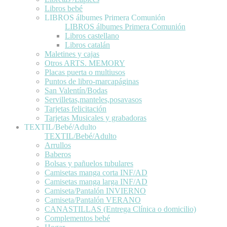
Libros bebé
LIBROS álbumes Primera Comunión
LIBROS álbumes Primera Comunión
Libros castellano
Libros catalán
Maletines y cajas
Otros ARTS. MEMORY
Placas puerta o multiusos
Puntos de libro-marcapáginas
San Valentín/Bodas
Servilletas,manteles,posavasos
Tarjetas felicitación
Tarjetas Musicales y grabadoras
TEXTIL/Bebé/Adulto
TEXTIL/Bebé/Adulto
Arrullos
Baberos
Bolsas y pañuelos tubulares
Camisetas manga corta INF/AD
Camisetas manga larga INF/AD
Camiseta/Pantalón INVIERNO
Camiseta/Pantalón VERANO
CANASTILLAS (Entrega Clínica o domicilio)
Complementos bebé