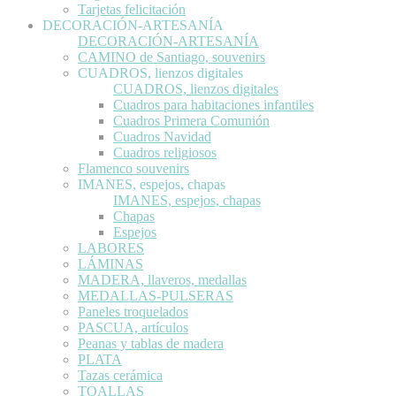
Tarjetas felicitación
DECORACIÓN-ARTESANÍA
DECORACIÓN-ARTESANÍA
CAMINO de Santiago, souvenirs
CUADROS, lienzos digitales
CUADROS, lienzos digitales
Cuadros para habitaciones infantiles
Cuadros Primera Comunión
Cuadros Navidad
Cuadros religiosos
Flamenco souvenirs
IMANES, espejos, chapas
IMANES, espejos, chapas
Chapas
Espejos
LABORES
LÁMINAS
MADERA, llaveros, medallas
MEDALLAS-PULSERAS
Paneles troquelados
PASCUA, artículos
Peanas y tablas de madera
PLATA
Tazas cerámica
TOALLAS