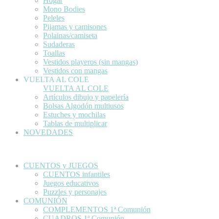
Hogar
Mono Bodies
Peleles
Pijamas y camisones
Polainas/camiseta
Sudaderas
Toallas
Vestidos playeros (sin mangas)
Vestidos con mangas
VUELTA AL COLE
VUELTA AL COLE
Artículos dibujo y papelería
Bolsas Algodón multiusos
Estuches y mochilas
Tablas de multiplicar
NOVEDADES
CUENTOS y JUEGOS
CUENTOS infantiles
Juegos educativos
Puzzles y personajes
COMUNIÓN
COMPLEMENTOS 1ª Comunión
CUADROS 1ª Comunión