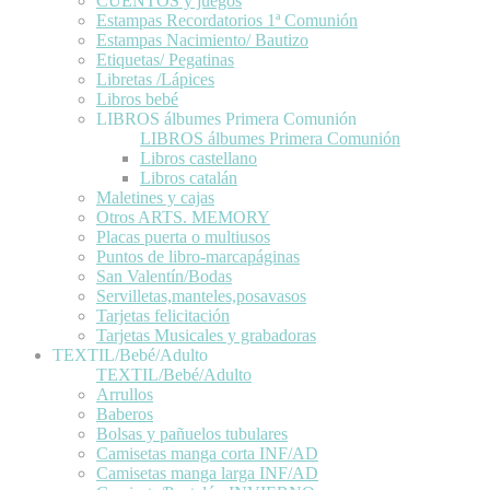
CUENTOS y juegos
Estampas Recordatorios 1ª Comunión
Estampas Nacimiento/ Bautizo
Etiquetas/ Pegatinas
Libretas /Lápices
Libros bebé
LIBROS álbumes Primera Comunión
LIBROS álbumes Primera Comunión
Libros castellano
Libros catalán
Maletines y cajas
Otros ARTS. MEMORY
Placas puerta o multiusos
Puntos de libro-marcapáginas
San Valentín/Bodas
Servilletas,manteles,posavasos
Tarjetas felicitación
Tarjetas Musicales y grabadoras
TEXTIL/Bebé/Adulto
TEXTIL/Bebé/Adulto
Arrullos
Baberos
Bolsas y pañuelos tubulares
Camisetas manga corta INF/AD
Camisetas manga larga INF/AD