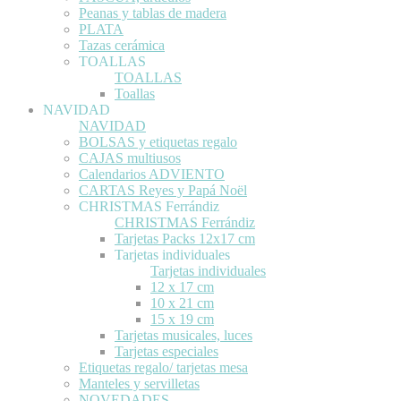
Peanas y tablas de madera
PLATA
Tazas cerámica
TOALLAS
TOALLAS
Toallas
NAVIDAD
NAVIDAD
BOLSAS y etiquetas regalo
CAJAS multiusos
Calendarios ADVIENTO
CARTAS Reyes y Papá Noël
CHRISTMAS Ferrándiz
CHRISTMAS Ferrándiz
Tarjetas Packs 12x17 cm
Tarjetas individuales
Tarjetas individuales
12 x 17 cm
10 x 21 cm
15 x 19 cm
Tarjetas musicales, luces
Tarjetas especiales
Etiquetas regalo/ tarjetas mesa
Manteles y servilletas
NOVEDADES