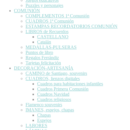
Juegos educativos
Puzzles y personajes
COMUNIÓN
COMPLEMENTOS 1ª Comunión
CUADROS 1ª Comunión
ESTAMPAS RECORDATORIOS COMUNIÓN
LIBROS de Recuerdos
CASTELLANO
Catalán
MEDALLAS-PULSERAS
Puntos de libro
Regalos Ferrándiz
Tarjetas felicitación
DECORACIÓN-ARTESANÍA
CAMINO de Santiago, souvenirs
CUADROS, lienzos digitales
Cuadros para habitaciones infantiles
Cuadros Primera Comunión
Cuadros Navidad
Cuadros religiosos
Flamenco souvenirs
IMANES, espejos, chapas
Chapas
Espejos
LABORES