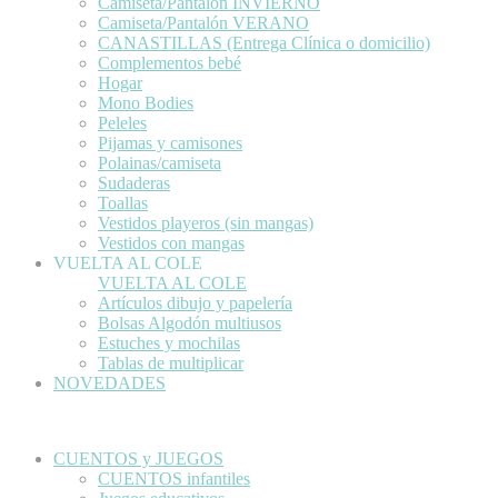
Camiseta/Pantalón INVIERNO
Camiseta/Pantalón VERANO
CANASTILLAS (Entrega Clínica o domicilio)
Complementos bebé
Hogar
Mono Bodies
Peleles
Pijamas y camisones
Polainas/camiseta
Sudaderas
Toallas
Vestidos playeros (sin mangas)
Vestidos con mangas
VUELTA AL COLE
VUELTA AL COLE
Artículos dibujo y papelería
Bolsas Algodón multiusos
Estuches y mochilas
Tablas de multiplicar
NOVEDADES
CUENTOS y JUEGOS
CUENTOS infantiles