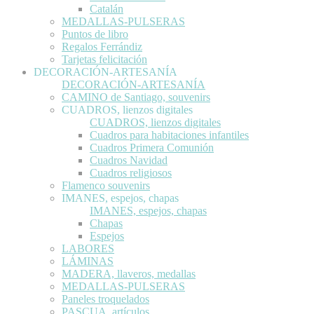
Catalán
MEDALLAS-PULSERAS
Puntos de libro
Regalos Ferrándiz
Tarjetas felicitación
DECORACIÓN-ARTESANÍA
DECORACIÓN-ARTESANÍA
CAMINO de Santiago, souvenirs
CUADROS, lienzos digitales
CUADROS, lienzos digitales
Cuadros para habitaciones infantiles
Cuadros Primera Comunión
Cuadros Navidad
Cuadros religiosos
Flamenco souvenirs
IMANES, espejos, chapas
IMANES, espejos, chapas
Chapas
Espejos
LABORES
LÁMINAS
MADERA, llaveros, medallas
MEDALLAS-PULSERAS
Paneles troquelados
PASCUA, artículos