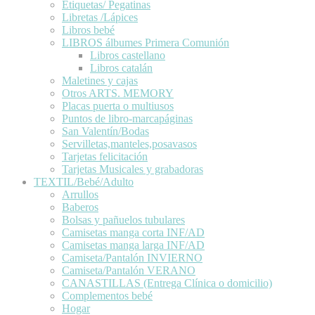
Etiquetas/ Pegatinas
Libretas /Lápices
Libros bebé
LIBROS álbumes Primera Comunión
Libros castellano
Libros catalán
Maletines y cajas
Otros ARTS. MEMORY
Placas puerta o multiusos
Puntos de libro-marcapáginas
San Valentín/Bodas
Servilletas,manteles,posavasos
Tarjetas felicitación
Tarjetas Musicales y grabadoras
TEXTIL/Bebé/Adulto
Arrullos
Baberos
Bolsas y pañuelos tubulares
Camisetas manga corta INF/AD
Camisetas manga larga INF/AD
Camiseta/Pantalón INVIERNO
Camiseta/Pantalón VERANO
CANASTILLAS (Entrega Clínica o domicilio)
Complementos bebé
Hogar