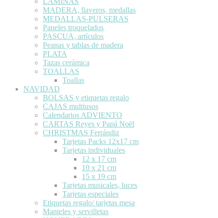
LÁMINAS
MADERA, llaveros, medallas
MEDALLAS-PULSERAS
Paneles troquelados
PASCUA, artículos
Peanas y tablas de madera
PLATA
Tazas cerámica
TOALLAS
Toallas
NAVIDAD
BOLSAS y etiquetas regalo
CAJAS multiusos
Calendarios ADVIENTO
CARTAS Reyes y Papá Noël
CHRISTMAS Ferrándiz
Tarjetas Packs 12x17 cm
Tarjetas individuales
12 x 17 cm
10 x 21 cm
15 x 19 cm
Tarjetas musicales, luces
Tarjetas especiales
Etiquetas regalo/ tarjetas mesa
Manteles y servilletas