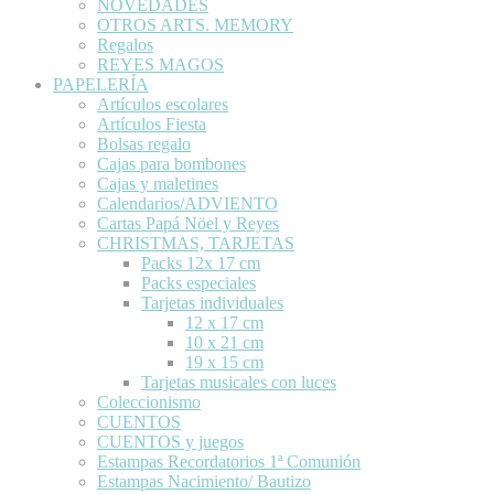
NOVEDADES
OTROS ARTS. MEMORY
Regalos
REYES MAGOS
PAPELERÍA
Artículos escolares
Artículos Fiesta
Bolsas regalo
Cajas para bombones
Cajas y maletines
Calendarios/ADVIENTO
Cartas Papá Nöel y Reyes
CHRISTMAS, TARJETAS
Packs 12x 17 cm
Packs especiales
Tarjetas individuales
12 x 17 cm
10 x 21 cm
19 x 15 cm
Tarjetas musicales con luces
Coleccionismo
CUENTOS
CUENTOS y juegos
Estampas Recordatorios 1ª Comunión
Estampas Nacimiento/ Bautizo