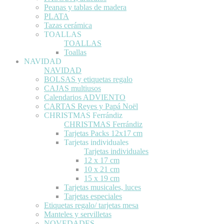
Peanas y tablas de madera
PLATA
Tazas cerámica
TOALLAS
TOALLAS
Toallas
NAVIDAD
NAVIDAD
BOLSAS y etiquetas regalo
CAJAS multiusos
Calendarios ADVIENTO
CARTAS Reyes y Papá Noël
CHRISTMAS Ferrándiz
CHRISTMAS Ferrándiz
Tarjetas Packs 12x17 cm
Tarjetas individuales
Tarjetas individuales
12 x 17 cm
10 x 21 cm
15 x 19 cm
Tarjetas musicales, luces
Tarjetas especiales
Etiquetas regalo/ tarjetas mesa
Manteles y servilletas
NOVEDADES