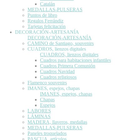
Catalán
MEDALLAS-PULSERAS
Puntos de libro
Regalos Ferrándiz
Tarjetas felicitación
DECORACIÓN-ARTESANÍA
DECORACIÓN-ARTESANÍA
CAMINO de Santiago, souvenirs
CUADROS, lienzos digitales
CUADROS, lienzos digitales
Cuadros para habitaciones infantiles
Cuadros Primera Comunión
Cuadros Navidad
Cuadros religiosos
Flamenco souvenirs
IMANES, espejos, chapas
IMANES, espejos, chapas
Chapas
Espejos
LABORES
LÁMINAS
MADERA, llaveros, medallas
MEDALLAS-PULSERAS
Paneles troquelados
PASCUA, artículos