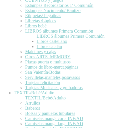
CUENTOS y juegos
Estampas Recordatorios 1ª Comunión
Estampas Nacimiento/ Bautizo
Etiquetas/ Pegatinas
Libretas /Lápices
Libros bebé
LIBROS álbumes Primera Comunión
LIBROS álbumes Primera Comunión
Libros castellano
Libros catalán
Maletines y cajas
Otros ARTS. MEMORY
Placas puerta o multiusos
Puntos de libro-marcapáginas
San Valentín/Bodas
Servilletas,manteles,posavasos
Tarjetas felicitación
Tarjetas Musicales y grabadoras
TEXTIL/Bebé/Adulto
TEXTIL/Bebé/Adulto
Arrullos
Baberos
Bolsas y pañuelos tubulares
Camisetas manga corta INF/AD
Camisetas manga larga INF/AD