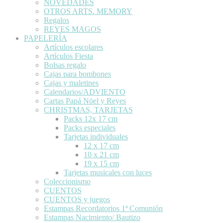
NOVEDADES
OTROS ARTS. MEMORY
Regalos
REYES MAGOS
PAPELERÍA
Artículos escolares
Artículos Fiesta
Bolsas regalo
Cajas para bombones
Cajas y maletines
Calendarios/ADVIENTO
Cartas Papá Nöel y Reyes
CHRISTMAS, TARJETAS
Packs 12x 17 cm
Packs especiales
Tarjetas individuales
12 x 17 cm
10 x 21 cm
19 x 15 cm
Tarjetas musicales con luces
Coleccionismo
CUENTOS
CUENTOS y juegos
Estampas Recordatorios 1ª Comunión
Estampas Nacimiento/ Bautizo