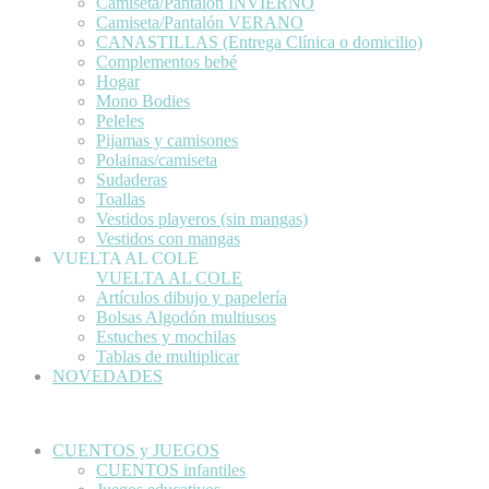
Camiseta/Pantalón INVIERNO
Camiseta/Pantalón VERANO
CANASTILLAS (Entrega Clínica o domicilio)
Complementos bebé
Hogar
Mono Bodies
Peleles
Pijamas y camisones
Polainas/camiseta
Sudaderas
Toallas
Vestidos playeros (sin mangas)
Vestidos con mangas
VUELTA AL COLE
VUELTA AL COLE
Artículos dibujo y papelería
Bolsas Algodón multiusos
Estuches y mochilas
Tablas de multiplicar
NOVEDADES
CUENTOS y JUEGOS
CUENTOS infantiles