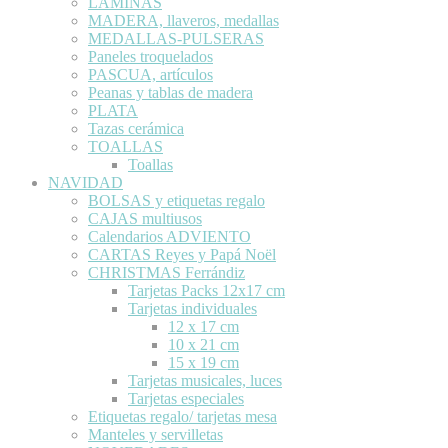
LÁMINAS
MADERA, llaveros, medallas
MEDALLAS-PULSERAS
Paneles troquelados
PASCUA, artículos
Peanas y tablas de madera
PLATA
Tazas cerámica
TOALLAS
Toallas
NAVIDAD
BOLSAS y etiquetas regalo
CAJAS multiusos
Calendarios ADVIENTO
CARTAS Reyes y Papá Noël
CHRISTMAS Ferrándiz
Tarjetas Packs 12x17 cm
Tarjetas individuales
12 x 17 cm
10 x 21 cm
15 x 19 cm
Tarjetas musicales, luces
Tarjetas especiales
Etiquetas regalo/ tarjetas mesa
Manteles y servilletas