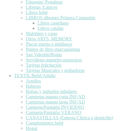
Etiquetas/ Pegatinas
Libretas /Lápices
Libros bebé
LIBROS álbumes Primera Comunión
Libros castellano
Libros catalán
Maletines y cajas
Otros ARTS. MEMORY
Placas puerta o multiusos
Puntos de libro-marcapáginas
San Valentín/Bodas
Servilletas,manteles,posavasos
Tarjetas felicitación
Tarjetas Musicales y grabadoras
TEXTIL/Bebé/Adulto
Arrullos
Baberos
Bolsas y pañuelos tubulares
Camisetas manga corta INF/AD
Camisetas manga larga INF/AD
Camiseta/Pantalón INVIERNO
Camiseta/Pantalón VERANO
CANASTILLAS (Entrega Clínica o domicilio)
Complementos bebé
Hogar