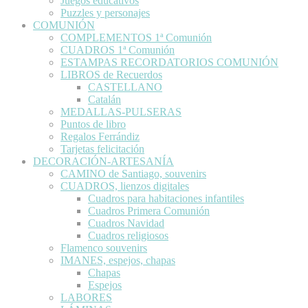
Juegos educativos
Puzzles y personajes
COMUNIÓN
COMPLEMENTOS 1ª Comunión
CUADROS 1ª Comunión
ESTAMPAS RECORDATORIOS COMUNIÓN
LIBROS de Recuerdos
CASTELLANO
Catalán
MEDALLAS-PULSERAS
Puntos de libro
Regalos Ferrándiz
Tarjetas felicitación
DECORACIÓN-ARTESANÍA
CAMINO de Santiago, souvenirs
CUADROS, lienzos digitales
Cuadros para habitaciones infantiles
Cuadros Primera Comunión
Cuadros Navidad
Cuadros religiosos
Flamenco souvenirs
IMANES, espejos, chapas
Chapas
Espejos
LABORES