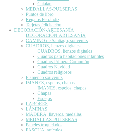
Catalán
MEDALLAS-PULSERAS
Puntos de libro
Regalos Ferrándiz
Tarjetas felicitación
DECORACIÓN-ARTESANÍA
DECORACIÓN-ARTESANÍA
CAMINO de Santiago, souvenirs
CUADROS, lienzos digitales
CUADROS, lienzos digitales
Cuadros para habitaciones infantiles
Cuadros Primera Comunión
Cuadros Navidad
Cuadros religiosos
Flamenco souvenirs
IMANES, espejos, chapas
IMANES, espejos, chapas
Chapas
Espejos
LABORES
LÁMINAS
MADERA, llaveros, medallas
MEDALLAS-PULSERAS
Paneles troquelados
PASCUA, artículos