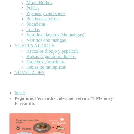
Mono Bodies
Peleles
Pijamas y camisones
Polainas/camiseta
Sudaderas
Toallas
Vestidos playeros (sin mangas)
Vestidos con mangas
VUELTA AL COLE
Artículos dibujo y papelería
Bolsas Algodón multiusos
Estuches y mochilas
Tablas de multiplicar
NOVEDADES
Inicio
Pegatinas Ferrándiz colección retro 2 © Memory
Ferrándiz