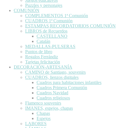
Juegos educativos
Puzzles y personajes
COMUNIÓN
COMPLEMENTOS 1ª Comunión
CUADROS 1ª Comunión
ESTAMPAS RECORDATORIOS COMUNIÓN
LIBROS de Recuerdos
CASTELLANO
Catalán
MEDALLAS-PULSERAS
Puntos de libro
Regalos Ferrándiz
Tarjetas felicitación
DECORACIÓN-ARTESANÍA
CAMINO de Santiago, souvenirs
CUADROS, lienzos digitales
Cuadros para habitaciones infantiles
Cuadros Primera Comunión
Cuadros Navidad
Cuadros religiosos
Flamenco souvenirs
IMANES, espejos, chapas
Chapas
Espejos
LABORES