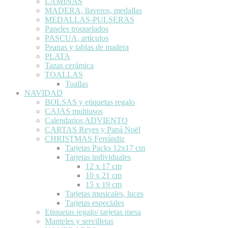
LÁMINAS
MADERA, llaveros, medallas
MEDALLAS-PULSERAS
Paneles troquelados
PASCUA, artículos
Peanas y tablas de madera
PLATA
Tazas cerámica
TOALLAS
Toallas
NAVIDAD
BOLSAS y etiquetas regalo
CAJAS multiusos
Calendarios ADVIENTO
CARTAS Reyes y Papá Noël
CHRISTMAS Ferrándiz
Tarjetas Packs 12x17 cm
Tarjetas individuales
12 x 17 cm
10 x 21 cm
15 x 19 cm
Tarjetas musicales, luces
Tarjetas especiales
Etiquetas regalo/ tarjetas mesa
Manteles y servilletas