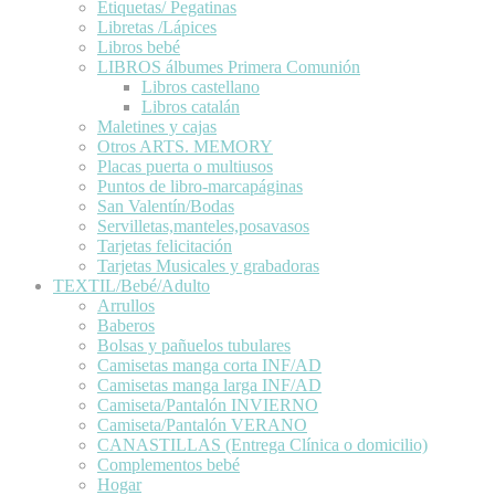
Etiquetas/ Pegatinas
Libretas /Lápices
Libros bebé
LIBROS álbumes Primera Comunión
Libros castellano
Libros catalán
Maletines y cajas
Otros ARTS. MEMORY
Placas puerta o multiusos
Puntos de libro-marcapáginas
San Valentín/Bodas
Servilletas,manteles,posavasos
Tarjetas felicitación
Tarjetas Musicales y grabadoras
TEXTIL/Bebé/Adulto
Arrullos
Baberos
Bolsas y pañuelos tubulares
Camisetas manga corta INF/AD
Camisetas manga larga INF/AD
Camiseta/Pantalón INVIERNO
Camiseta/Pantalón VERANO
CANASTILLAS (Entrega Clínica o domicilio)
Complementos bebé
Hogar