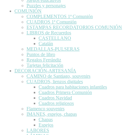
Juegos educativos
Puzzles y personajes
COMUNIÓN
COMPLEMENTOS 1ª Comunión
CUADROS 1ª Comunión
ESTAMPAS RECORDATORIOS COMUNIÓN
LIBROS de Recuerdos
CASTELLANO
Catalán
MEDALLAS-PULSERAS
Puntos de libro
Regalos Ferrándiz
Tarjetas felicitación
DECORACIÓN-ARTESANÍA
CAMINO de Santiago, souvenirs
CUADROS, lienzos digitales
Cuadros para habitaciones infantiles
Cuadros Primera Comunión
Cuadros Navidad
Cuadros religiosos
Flamenco souvenirs
IMANES, espejos, chapas
Chapas
Espejos
LABORES