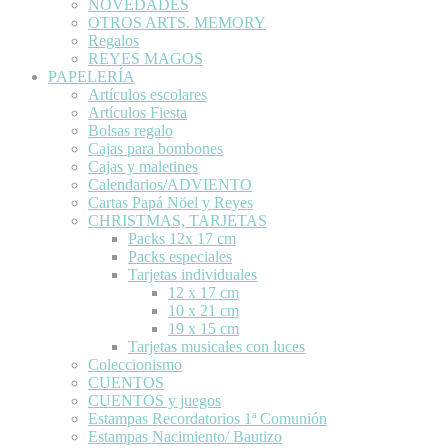
NOVEDADES
OTROS ARTS. MEMORY
Regalos
REYES MAGOS
PAPELERÍA
Artículos escolares
Artículos Fiesta
Bolsas regalo
Cajas para bombones
Cajas y maletines
Calendarios/ADVIENTO
Cartas Papá Nöel y Reyes
CHRISTMAS, TARJETAS
Packs 12x 17 cm
Packs especiales
Tarjetas individuales
12 x 17 cm
10 x 21 cm
19 x 15 cm
Tarjetas musicales con luces
Coleccionismo
CUENTOS
CUENTOS y juegos
Estampas Recordatorios 1ª Comunión
Estampas Nacimiento/ Bautizo