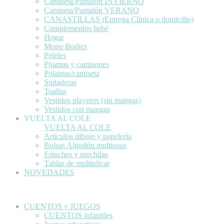
Camiseta/Pantalón INVIERNO
Camiseta/Pantalón VERANO
CANASTILLAS (Entrega Clínica o domicilio)
Complementos bebé
Hogar
Mono Bodies
Peleles
Pijamas y camisones
Polainas/camiseta
Sudaderas
Toallas
Vestidos playeros (sin mangas)
Vestidos con mangas
VUELTA AL COLE
VUELTA AL COLE
Artículos dibujo y papelería
Bolsas Algodón multiusos
Estuches y mochilas
Tablas de multiplicar
NOVEDADES
CUENTOS y JUEGOS
CUENTOS infantiles