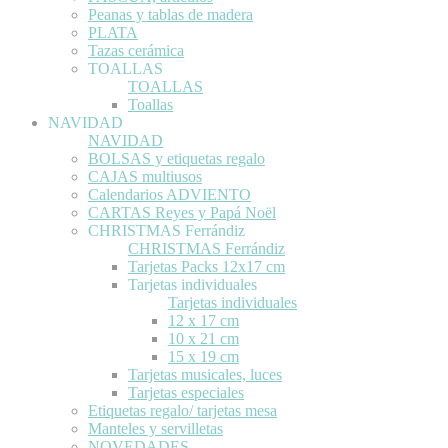
Peanas y tablas de madera
PLATA
Tazas cerámica
TOALLAS
TOALLAS
Toallas
NAVIDAD
NAVIDAD
BOLSAS y etiquetas regalo
CAJAS multiusos
Calendarios ADVIENTO
CARTAS Reyes y Papá Noël
CHRISTMAS Ferrándiz
CHRISTMAS Ferrándiz
Tarjetas Packs 12x17 cm
Tarjetas individuales
Tarjetas individuales
12 x 17 cm
10 x 21 cm
15 x 19 cm
Tarjetas musicales, luces
Tarjetas especiales
Etiquetas regalo/ tarjetas mesa
Manteles y servilletas
NOVEDADES