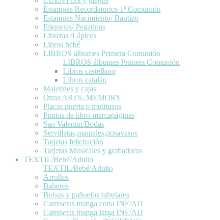
CUENTOS y juegos
Estampas Recordatorios 1ª Comunión
Estampas Nacimiento/ Bautizo
Etiquetas/ Pegatinas
Libretas /Lápices
Libros bebé
LIBROS álbumes Primera Comunión
LIBROS álbumes Primera Comunión
Libros castellano
Libros catalán
Maletines y cajas
Otros ARTS. MEMORY
Placas puerta o multiusos
Puntos de libro-marcapáginas
San Valentín/Bodas
Servilletas,manteles,posavasos
Tarjetas felicitación
Tarjetas Musicales y grabadoras
TEXTIL/Bebé/Adulto
TEXTIL/Bebé/Adulto
Arrullos
Baberos
Bolsas y pañuelos tubulares
Camisetas manga corta INF/AD
Camisetas manga larga INF/AD