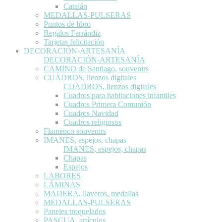
Catalán
MEDALLAS-PULSERAS
Puntos de libro
Regalos Ferrándiz
Tarjetas felicitación
DECORACIÓN-ARTESANÍA
DECORACIÓN-ARTESANÍA
CAMINO de Santiago, souvenirs
CUADROS, lienzos digitales
CUADROS, lienzos digitales
Cuadros para habitaciones infantiles
Cuadros Primera Comunión
Cuadros Navidad
Cuadros religiosos
Flamenco souvenirs
IMANES, espejos, chapas
IMANES, espejos, chapas
Chapas
Espejos
LABORES
LÁMINAS
MADERA, llaveros, medallas
MEDALLAS-PULSERAS
Paneles troquelados
PASCUA, artículos