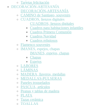
Tarjetas felicitación
DECORACIÓN-ARTESANÍA
DECORACIÓN-ARTESANÍA
CAMINO de Santiago, souvenirs
CUADROS, lienzos digitales
CUADROS, lienzos digitales
Cuadros para habitaciones infantiles
Cuadros Primera Comunión
Cuadros Navidad
Cuadros religiosos
Flamenco souvenirs
IMANES, espejos, chapas
IMANES, espejos, chapas
Chapas
Espejos
LABORES
LÁMINAS
MADERA, llaveros, medallas
MEDALLAS-PULSERAS
Paneles troquelados
PASCUA, artículos
Peanas y tablas de madera
PLATA
Tazas cerámica
TOALLAS