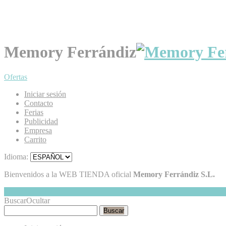
Memory Ferrándiz
Ofertas
Iniciar sesión
Contacto
Ferias
Publicidad
Empresa
Carrito
Idioma:
Bienvenidos a la WEB TIENDA oficial
Memory Ferrándiz S.L.
Mi Cesta
Ocultar
0
Buscar
Ocultar
Buscar