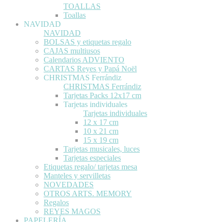
TOALLAS
Toallas
NAVIDAD
NAVIDAD
BOLSAS y etiquetas regalo
CAJAS multiusos
Calendarios ADVIENTO
CARTAS Reyes y Papá Noël
CHRISTMAS Ferrándiz
CHRISTMAS Ferrándiz
Tarjetas Packs 12x17 cm
Tarjetas individuales
Tarjetas individuales
12 x 17 cm
10 x 21 cm
15 x 19 cm
Tarjetas musicales, luces
Tarjetas especiales
Etiquetas regalo/ tarjetas mesa
Manteles y servilletas
NOVEDADES
OTROS ARTS. MEMORY
Regalos
REYES MAGOS
PAPELERÍA