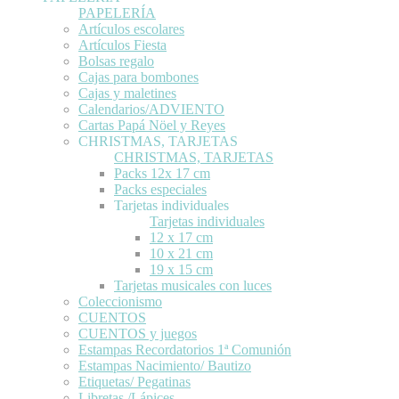
PAPELERÍA
Artículos escolares
Artículos Fiesta
Bolsas regalo
Cajas para bombones
Cajas y maletines
Calendarios/ADVIENTO
Cartas Papá Nöel y Reyes
CHRISTMAS, TARJETAS
CHRISTMAS, TARJETAS
Packs 12x 17 cm
Packs especiales
Tarjetas individuales
Tarjetas individuales
12 x 17 cm
10 x 21 cm
19 x 15 cm
Tarjetas musicales con luces
Coleccionismo
CUENTOS
CUENTOS y juegos
Estampas Recordatorios 1ª Comunión
Estampas Nacimiento/ Bautizo
Etiquetas/ Pegatinas
Libretas /Lápices