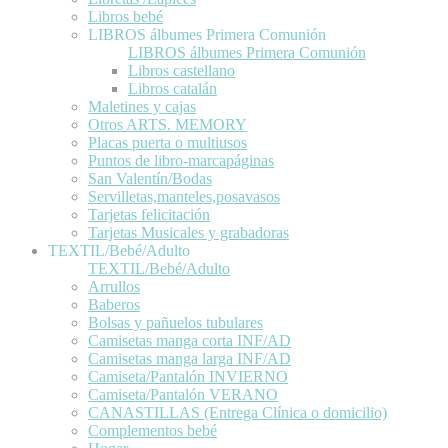
Libros bebé
LIBROS álbumes Primera Comunión
LIBROS álbumes Primera Comunión
Libros castellano
Libros catalán
Maletines y cajas
Otros ARTS. MEMORY
Placas puerta o multiusos
Puntos de libro-marcapáginas
San Valentín/Bodas
Servilletas,manteles,posavasos
Tarjetas felicitación
Tarjetas Musicales y grabadoras
TEXTIL/Bebé/Adulto
TEXTIL/Bebé/Adulto
Arrullos
Baberos
Bolsas y pañuelos tubulares
Camisetas manga corta INF/AD
Camisetas manga larga INF/AD
Camiseta/Pantalón INVIERNO
Camiseta/Pantalón VERANO
CANASTILLAS (Entrega Clínica o domicilio)
Complementos bebé