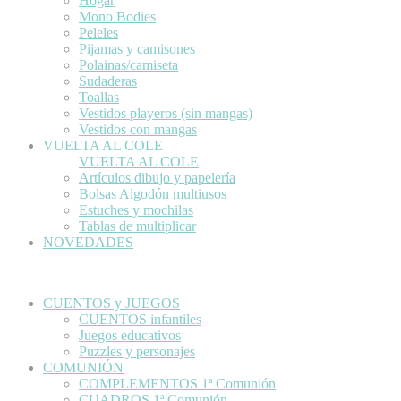
Hogar
Mono Bodies
Peleles
Pijamas y camisones
Polainas/camiseta
Sudaderas
Toallas
Vestidos playeros (sin mangas)
Vestidos con mangas
VUELTA AL COLE
VUELTA AL COLE
Artículos dibujo y papelería
Bolsas Algodón multiusos
Estuches y mochilas
Tablas de multiplicar
NOVEDADES
CUENTOS y JUEGOS
CUENTOS infantiles
Juegos educativos
Puzzles y personajes
COMUNIÓN
COMPLEMENTOS 1ª Comunión
CUADROS 1ª Comunión