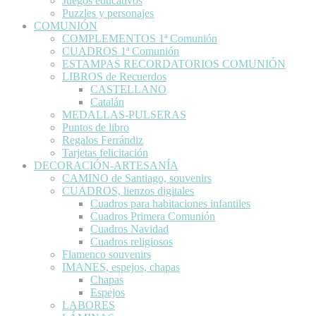
Juegos educativos
Puzzles y personajes
COMUNIÓN
COMPLEMENTOS 1ª Comunión
CUADROS 1ª Comunión
ESTAMPAS RECORDATORIOS COMUNIÓN
LIBROS de Recuerdos
CASTELLANO
Catalán
MEDALLAS-PULSERAS
Puntos de libro
Regalos Ferrándiz
Tarjetas felicitación
DECORACIÓN-ARTESANÍA
CAMINO de Santiago, souvenirs
CUADROS, lienzos digitales
Cuadros para habitaciones infantiles
Cuadros Primera Comunión
Cuadros Navidad
Cuadros religiosos
Flamenco souvenirs
IMANES, espejos, chapas
Chapas
Espejos
LABORES