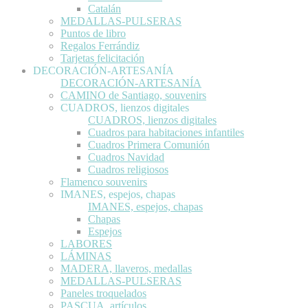
Catalán
MEDALLAS-PULSERAS
Puntos de libro
Regalos Ferrándiz
Tarjetas felicitación
DECORACIÓN-ARTESANÍA
DECORACIÓN-ARTESANÍA
CAMINO de Santiago, souvenirs
CUADROS, lienzos digitales
CUADROS, lienzos digitales
Cuadros para habitaciones infantiles
Cuadros Primera Comunión
Cuadros Navidad
Cuadros religiosos
Flamenco souvenirs
IMANES, espejos, chapas
IMANES, espejos, chapas
Chapas
Espejos
LABORES
LÁMINAS
MADERA, llaveros, medallas
MEDALLAS-PULSERAS
Paneles troquelados
PASCUA, artículos