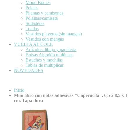
Mono Bodies
Peleles
Pijamas y camisones
Polainas/camiseta
Sudaderas
Toallas
Vestidos playeros (sin mangas)
Vestidos con mangas
VUELTA AL COLE
Artículos dibujo y papelería
Bolsas Algodón multiusos
Estuches y mochilas
Tablas de multiplicar
NOVEDADES
Inicio
Mini libro con notas adhesivas "Caperucita". 6,5 x 8,5 x 1
cm. Tapa dura