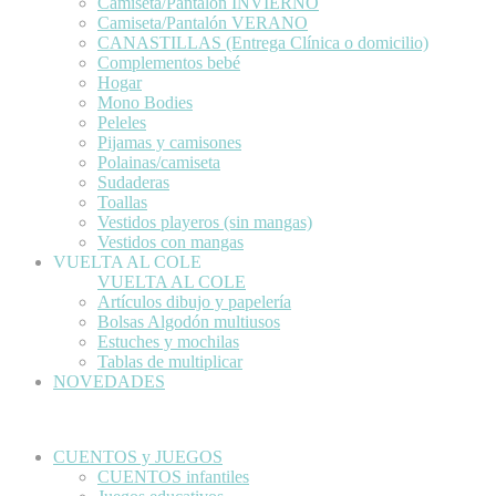
Camiseta/Pantalón INVIERNO
Camiseta/Pantalón VERANO
CANASTILLAS (Entrega Clínica o domicilio)
Complementos bebé
Hogar
Mono Bodies
Peleles
Pijamas y camisones
Polainas/camiseta
Sudaderas
Toallas
Vestidos playeros (sin mangas)
Vestidos con mangas
VUELTA AL COLE
VUELTA AL COLE
Artículos dibujo y papelería
Bolsas Algodón multiusos
Estuches y mochilas
Tablas de multiplicar
NOVEDADES
CUENTOS y JUEGOS
CUENTOS infantiles