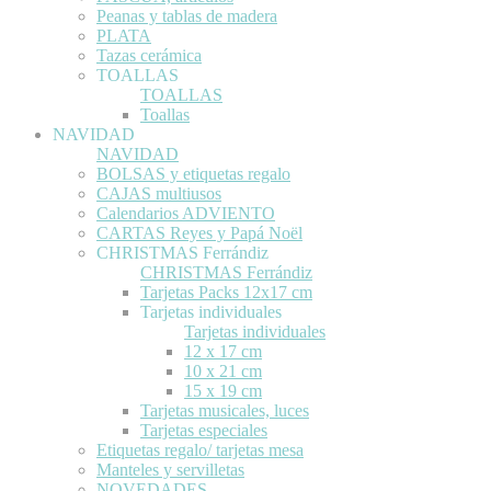
Peanas y tablas de madera
PLATA
Tazas cerámica
TOALLAS
TOALLAS
Toallas
NAVIDAD
NAVIDAD
BOLSAS y etiquetas regalo
CAJAS multiusos
Calendarios ADVIENTO
CARTAS Reyes y Papá Noël
CHRISTMAS Ferrándiz
CHRISTMAS Ferrándiz
Tarjetas Packs 12x17 cm
Tarjetas individuales
Tarjetas individuales
12 x 17 cm
10 x 21 cm
15 x 19 cm
Tarjetas musicales, luces
Tarjetas especiales
Etiquetas regalo/ tarjetas mesa
Manteles y servilletas
NOVEDADES