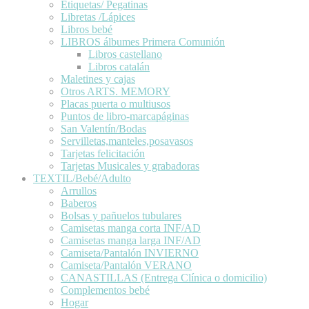
Etiquetas/ Pegatinas
Libretas /Lápices
Libros bebé
LIBROS álbumes Primera Comunión
Libros castellano
Libros catalán
Maletines y cajas
Otros ARTS. MEMORY
Placas puerta o multiusos
Puntos de libro-marcapáginas
San Valentín/Bodas
Servilletas,manteles,posavasos
Tarjetas felicitación
Tarjetas Musicales y grabadoras
TEXTIL/Bebé/Adulto
Arrullos
Baberos
Bolsas y pañuelos tubulares
Camisetas manga corta INF/AD
Camisetas manga larga INF/AD
Camiseta/Pantalón INVIERNO
Camiseta/Pantalón VERANO
CANASTILLAS (Entrega Clínica o domicilio)
Complementos bebé
Hogar