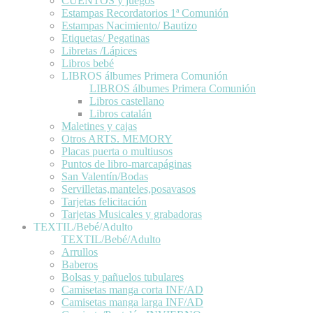
CUENTOS y juegos
Estampas Recordatorios 1ª Comunión
Estampas Nacimiento/ Bautizo
Etiquetas/ Pegatinas
Libretas /Lápices
Libros bebé
LIBROS álbumes Primera Comunión
LIBROS álbumes Primera Comunión
Libros castellano
Libros catalán
Maletines y cajas
Otros ARTS. MEMORY
Placas puerta o multiusos
Puntos de libro-marcapáginas
San Valentín/Bodas
Servilletas,manteles,posavasos
Tarjetas felicitación
Tarjetas Musicales y grabadoras
TEXTIL/Bebé/Adulto
TEXTIL/Bebé/Adulto
Arrullos
Baberos
Bolsas y pañuelos tubulares
Camisetas manga corta INF/AD
Camisetas manga larga INF/AD