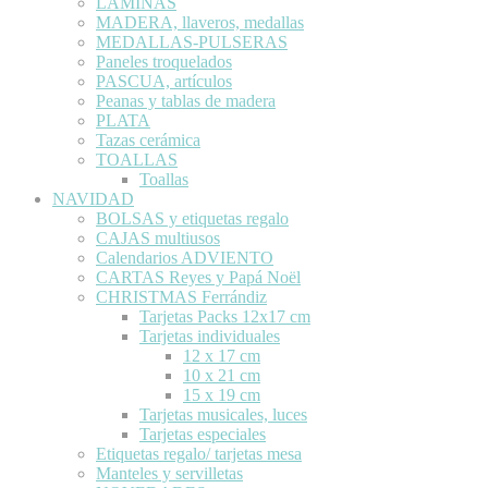
LÁMINAS
MADERA, llaveros, medallas
MEDALLAS-PULSERAS
Paneles troquelados
PASCUA, artículos
Peanas y tablas de madera
PLATA
Tazas cerámica
TOALLAS
Toallas
NAVIDAD
BOLSAS y etiquetas regalo
CAJAS multiusos
Calendarios ADVIENTO
CARTAS Reyes y Papá Noël
CHRISTMAS Ferrándiz
Tarjetas Packs 12x17 cm
Tarjetas individuales
12 x 17 cm
10 x 21 cm
15 x 19 cm
Tarjetas musicales, luces
Tarjetas especiales
Etiquetas regalo/ tarjetas mesa
Manteles y servilletas