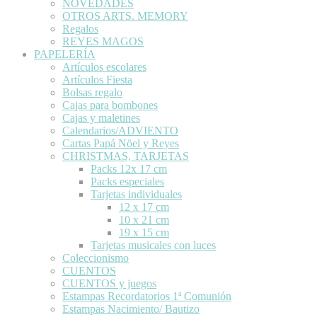
NOVEDADES
OTROS ARTS. MEMORY
Regalos
REYES MAGOS
PAPELERÍA
Artículos escolares
Artículos Fiesta
Bolsas regalo
Cajas para bombones
Cajas y maletines
Calendarios/ADVIENTO
Cartas Papá Nöel y Reyes
CHRISTMAS, TARJETAS
Packs 12x 17 cm
Packs especiales
Tarjetas individuales
12 x 17 cm
10 x 21 cm
19 x 15 cm
Tarjetas musicales con luces
Coleccionismo
CUENTOS
CUENTOS y juegos
Estampas Recordatorios 1ª Comunión
Estampas Nacimiento/ Bautizo