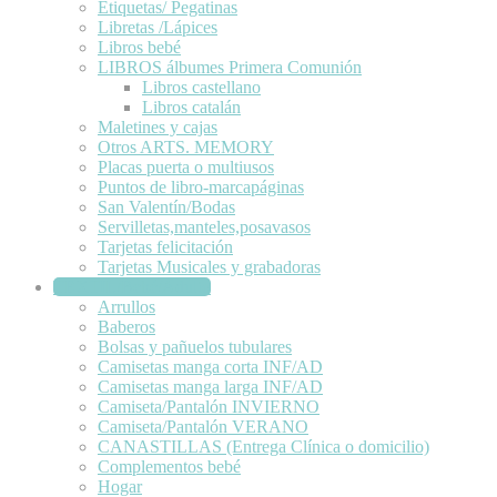
Etiquetas/ Pegatinas
Libretas /Lápices
Libros bebé
LIBROS álbumes Primera Comunión
Libros castellano
Libros catalán
Maletines y cajas
Otros ARTS. MEMORY
Placas puerta o multiusos
Puntos de libro-marcapáginas
San Valentín/Bodas
Servilletas,manteles,posavasos
Tarjetas felicitación
Tarjetas Musicales y grabadoras
TEXTIL/Bebé/Adulto
Arrullos
Baberos
Bolsas y pañuelos tubulares
Camisetas manga corta INF/AD
Camisetas manga larga INF/AD
Camiseta/Pantalón INVIERNO
Camiseta/Pantalón VERANO
CANASTILLAS (Entrega Clínica o domicilio)
Complementos bebé
Hogar