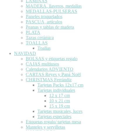
LÁMINAS
MADERA, llaveros, medallas
MEDALLAS-PULSERAS
Paneles troquelados
PASCUA, artículos
Peanas y tablas de madera
PLATA
Tazas cerámica
TOALLAS
Toallas
NAVIDAD
BOLSAS y etiquetas regalo
CAJAS multiusos
Calendarios ADVIENTO
CARTAS Reyes y Papá Noël
CHRISTMAS Ferrándiz
Tarjetas Packs 12x17 cm
Tarjetas individuales
12 x 17 cm
10 x 21 cm
15 x 19 cm
Tarjetas musicales, luces
Tarjetas especiales
Etiquetas regalo/ tarjetas mesa
Manteles y servilletas