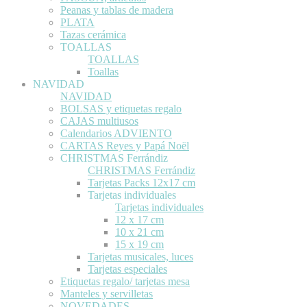
Peanas y tablas de madera
PLATA
Tazas cerámica
TOALLAS
TOALLAS
Toallas
NAVIDAD
NAVIDAD
BOLSAS y etiquetas regalo
CAJAS multiusos
Calendarios ADVIENTO
CARTAS Reyes y Papá Noël
CHRISTMAS Ferrándiz
CHRISTMAS Ferrándiz
Tarjetas Packs 12x17 cm
Tarjetas individuales
Tarjetas individuales
12 x 17 cm
10 x 21 cm
15 x 19 cm
Tarjetas musicales, luces
Tarjetas especiales
Etiquetas regalo/ tarjetas mesa
Manteles y servilletas
NOVEDADES