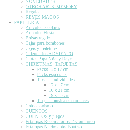
NOVEDADES
OTROS ARTS. MEMORY
Regalos
REYES MAGOS
PAPELERÍA
Artículos escolares
Artículos Fiesta
Bolsas regalo
Cajas para bombones
Cajas y maletines
Calendarios/ADVIENTO
Cartas Papá Nöel y Reyes
CHRISTMAS, TARJETAS
Packs 12x 17 cm
Packs especiales
Tarjetas individuales
12 x 17 cm
10 x 21 cm
19 x 15 cm
Tarjetas musicales con luces
Coleccionismo
CUENTOS
CUENTOS y juegos
Estampas Recordatorios 1ª Comunión
Estampas Nacimiento/ Bautizo