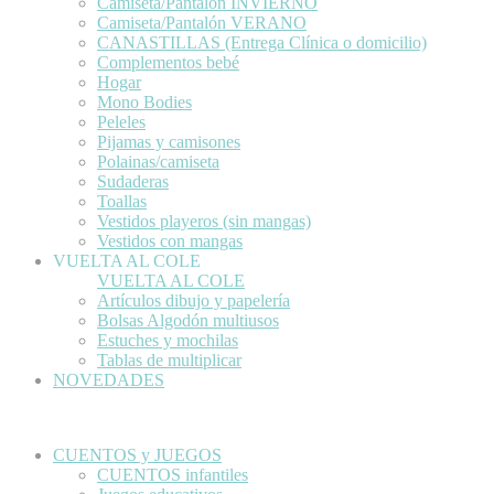
Camiseta/Pantalón INVIERNO
Camiseta/Pantalón VERANO
CANASTILLAS (Entrega Clínica o domicilio)
Complementos bebé
Hogar
Mono Bodies
Peleles
Pijamas y camisones
Polainas/camiseta
Sudaderas
Toallas
Vestidos playeros (sin mangas)
Vestidos con mangas
VUELTA AL COLE
VUELTA AL COLE
Artículos dibujo y papelería
Bolsas Algodón multiusos
Estuches y mochilas
Tablas de multiplicar
NOVEDADES
CUENTOS y JUEGOS
CUENTOS infantiles