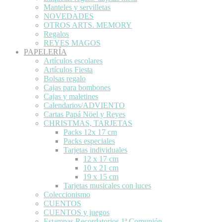
Manteles y servilletas
NOVEDADES
OTROS ARTS. MEMORY
Regalos
REYES MAGOS
PAPELERÍA
Artículos escolares
Artículos Fiesta
Bolsas regalo
Cajas para bombones
Cajas y maletines
Calendarios/ADVIENTO
Cartas Papá Nöel y Reyes
CHRISTMAS, TARJETAS
Packs 12x 17 cm
Packs especiales
Tarjetas individuales
12 x 17 cm
10 x 21 cm
19 x 15 cm
Tarjetas musicales con luces
Coleccionismo
CUENTOS
CUENTOS y juegos
Estampas Recordatorios 1ª Comunión