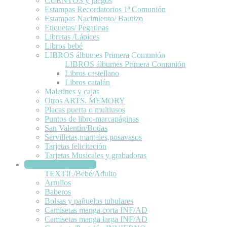
CUENTOS y juegos
Estampas Recordatorios 1ª Comunión
Estampas Nacimiento/ Bautizo
Etiquetas/ Pegatinas
Libretas /Lápices
Libros bebé
LIBROS álbumes Primera Comunión
LIBROS álbumes Primera Comunión
Libros castellano
Libros catalán
Maletines y cajas
Otros ARTS. MEMORY
Placas puerta o multiusos
Puntos de libro-marcapáginas
San Valentín/Bodas
Servilletas,manteles,posavasos
Tarjetas felicitación
Tarjetas Musicales y grabadoras
TEXTIL/Bebé/Adulto
TEXTIL/Bebé/Adulto
Arrullos
Baberos
Bolsas y pañuelos tubulares
Camisetas manga corta INF/AD
Camisetas manga larga INF/AD