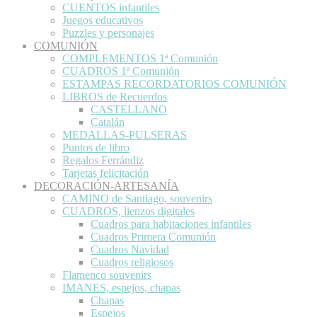
CUENTOS infantiles
Juegos educativos
Puzzles y personajes
COMUNIÓN
COMPLEMENTOS 1ª Comunión
CUADROS 1ª Comunión
ESTAMPAS RECORDATORIOS COMUNIÓN
LIBROS de Recuerdos
CASTELLANO
Catalán
MEDALLAS-PULSERAS
Puntos de libro
Regalos Ferrándiz
Tarjetas felicitación
DECORACIÓN-ARTESANÍA
CAMINO de Santiago, souvenirs
CUADROS, lienzos digitales
Cuadros para habitaciones infantiles
Cuadros Primera Comunión
Cuadros Navidad
Cuadros religiosos
Flamenco souvenirs
IMANES, espejos, chapas
Chapas
Espejos