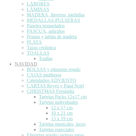
LABORES
LÁMINAS
MADERA, llaveros, medallas
MEDALLAS-PULSERAS
Paneles troquelados
PASCUA, artículos
Peanas y tablas de madera
PLATA
Tazas cerámica
TOALLAS
Toallas
NAVIDAD
BOLSAS y etiquetas regalo
CAJAS multiusos
Calendarios ADVIENTO
CARTAS Reyes y Papá Noël
CHRISTMAS Ferrándiz
Tarjetas Packs 12x17 cm
Tarjetas individuales
12 x 17 cm
10 x 21 cm
15 x 19 cm
Tarjetas musicales, luces
Tarjetas especiales
Etiquetas regalo/ tarjetas mesa