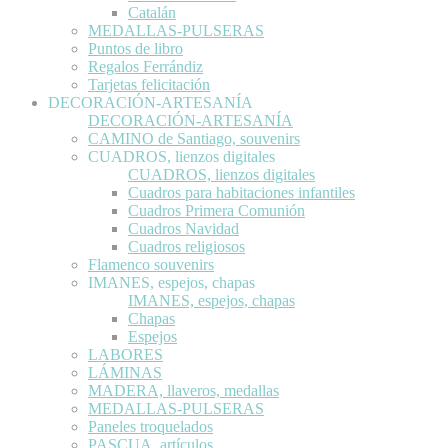
Catalán
MEDALLAS-PULSERAS
Puntos de libro
Regalos Ferrándiz
Tarjetas felicitación
DECORACIÓN-ARTESANÍA
DECORACIÓN-ARTESANÍA
CAMINO de Santiago, souvenirs
CUADROS, lienzos digitales
CUADROS, lienzos digitales
Cuadros para habitaciones infantiles
Cuadros Primera Comunión
Cuadros Navidad
Cuadros religiosos
Flamenco souvenirs
IMANES, espejos, chapas
IMANES, espejos, chapas
Chapas
Espejos
LABORES
LÁMINAS
MADERA, llaveros, medallas
MEDALLAS-PULSERAS
Paneles troquelados
PASCUA, artículos