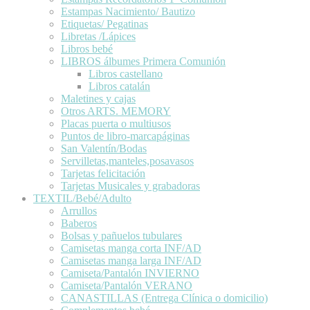
Estampas Nacimiento/ Bautizo
Etiquetas/ Pegatinas
Libretas /Lápices
Libros bebé
LIBROS álbumes Primera Comunión
Libros castellano
Libros catalán
Maletines y cajas
Otros ARTS. MEMORY
Placas puerta o multiusos
Puntos de libro-marcapáginas
San Valentín/Bodas
Servilletas,manteles,posavasos
Tarjetas felicitación
Tarjetas Musicales y grabadoras
TEXTIL/Bebé/Adulto
Arrullos
Baberos
Bolsas y pañuelos tubulares
Camisetas manga corta INF/AD
Camisetas manga larga INF/AD
Camiseta/Pantalón INVIERNO
Camiseta/Pantalón VERANO
CANASTILLAS (Entrega Clínica o domicilio)