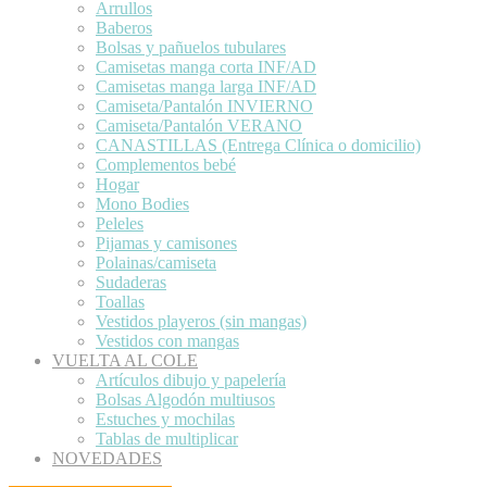
Arrullos
Baberos
Bolsas y pañuelos tubulares
Camisetas manga corta INF/AD
Camisetas manga larga INF/AD
Camiseta/Pantalón INVIERNO
Camiseta/Pantalón VERANO
CANASTILLAS (Entrega Clínica o domicilio)
Complementos bebé
Hogar
Mono Bodies
Peleles
Pijamas y camisones
Polainas/camiseta
Sudaderas
Toallas
Vestidos playeros (sin mangas)
Vestidos con mangas
VUELTA AL COLE
Artículos dibujo y papelería
Bolsas Algodón multiusos
Estuches y mochilas
Tablas de multiplicar
NOVEDADES