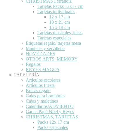
CHRISTMAS Ferrándiz
Tarjetas Packs 12x17 cm
Tarjetas individuales
12 x 17 cm
10 x 21 cm
15 x 19 cm
Tarjetas musicales, luces
Tarjetas especiales
Etiquetas regalo/ tarjetas mesa
Manteles y servilletas
NOVEDADES
OTROS ARTS. MEMORY
Regalos
REYES MAGOS
PAPELERÍA
Artículos escolares
Artículos Fiesta
Bolsas regalo
Cajas para bombones
Cajas y maletines
Calendarios/ADVIENTO
Cartas Papá Nöel y Reyes
CHRISTMAS, TARJETAS
Packs 12x 17 cm
Packs especiales