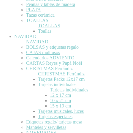
Peanas y tablas de madera
PLATA
Tazas cerámica
TOALLAS
TOALLAS
Toallas
NAVIDAD
NAVIDAD
BOLSAS y etiquetas regalo
CAJAS multiusos
Calendarios ADVIENTO
CARTAS Reyes y Papá Noël
CHRISTMAS Ferrándiz
CHRISTMAS Ferrándiz
Tarjetas Packs 12x17 cm
Tarjetas individuales
Tarjetas individuales
12 x 17 cm
10 x 21 cm
15 x 19 cm
Tarjetas musicales, luces
Tarjetas especiales
Etiquetas regalo/ tarjetas mesa
Manteles y servilletas
NOVEDADES