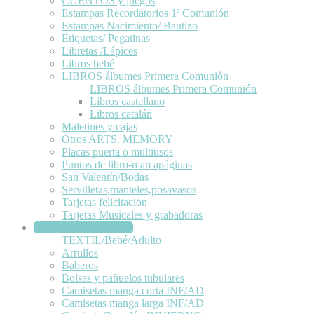
CUENTOS y juegos
Estampas Recordatorios 1ª Comunión
Estampas Nacimiento/ Bautizo
Etiquetas/ Pegatinas
Libretas /Lápices
Libros bebé
LIBROS álbumes Primera Comunión
LIBROS álbumes Primera Comunión
Libros castellano
Libros catalán
Maletines y cajas
Otros ARTS. MEMORY
Placas puerta o multiusos
Puntos de libro-marcapáginas
San Valentín/Bodas
Servilletas,manteles,posavasos
Tarjetas felicitación
Tarjetas Musicales y grabadoras
TEXTIL/Bebé/Adulto
TEXTIL/Bebé/Adulto
Arrullos
Baberos
Bolsas y pañuelos tubulares
Camisetas manga corta INF/AD
Camisetas manga larga INF/AD