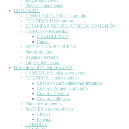
Juegos educativos
Puzzles y personajes
COMUNIÓN
COMPLEMENTOS 1ª Comunión
CUADROS 1ª Comunión
ESTAMPAS RECORDATORIOS COMUNIÓN
LIBROS de Recuerdos
CASTELLANO
Catalán
MEDALLAS-PULSERAS
Puntos de libro
Regalos Ferrándiz
Tarjetas felicitación
DECORACIÓN-ARTESANÍA
CAMINO de Santiago, souvenirs
CUADROS, lienzos digitales
Cuadros para habitaciones infantiles
Cuadros Primera Comunión
Cuadros Navidad
Cuadros religiosos
Flamenco souvenirs
IMANES, espejos, chapas
Chapas
Espejos
LABORES