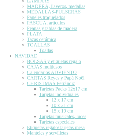
LÁMINAS
MADERA, llaveros, medallas
MEDALLAS-PULSERAS
Paneles troquelados
PASCUA, artículos
Peanas y tablas de madera
PLATA
Tazas cerámica
TOALLAS
Toallas
NAVIDAD
BOLSAS y etiquetas regalo
CAJAS multiusos
Calendarios ADVIENTO
CARTAS Reyes y Papá Noël
CHRISTMAS Ferrándiz
Tarjetas Packs 12x17 cm
Tarjetas individuales
12 x 17 cm
10 x 21 cm
15 x 19 cm
Tarjetas musicales, luces
Tarjetas especiales
Etiquetas regalo/ tarjetas mesa
Manteles y servilletas