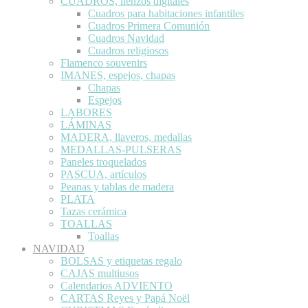
CUADROS, lienzos digitales
Cuadros para habitaciones infantiles
Cuadros Primera Comunión
Cuadros Navidad
Cuadros religiosos
Flamenco souvenirs
IMANES, espejos, chapas
Chapas
Espejos
LABORES
LÁMINAS
MADERA, llaveros, medallas
MEDALLAS-PULSERAS
Paneles troquelados
PASCUA, artículos
Peanas y tablas de madera
PLATA
Tazas cerámica
TOALLAS
Toallas
NAVIDAD
BOLSAS y etiquetas regalo
CAJAS multiusos
Calendarios ADVIENTO
CARTAS Reyes y Papá Noël