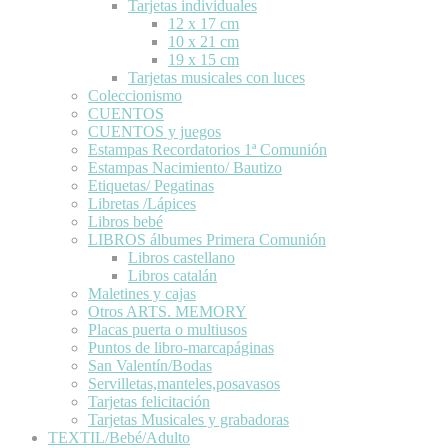
Tarjetas individuales
12 x 17 cm
10 x 21 cm
19 x 15 cm
Tarjetas musicales con luces
Coleccionismo
CUENTOS
CUENTOS y juegos
Estampas Recordatorios 1ª Comunión
Estampas Nacimiento/ Bautizo
Etiquetas/ Pegatinas
Libretas /Lápices
Libros bebé
LIBROS álbumes Primera Comunión
Libros castellano
Libros catalán
Maletines y cajas
Otros ARTS. MEMORY
Placas puerta o multiusos
Puntos de libro-marcapáginas
San Valentín/Bodas
Servilletas,manteles,posavasos
Tarjetas felicitación
Tarjetas Musicales y grabadoras
TEXTIL/Bebé/Adulto