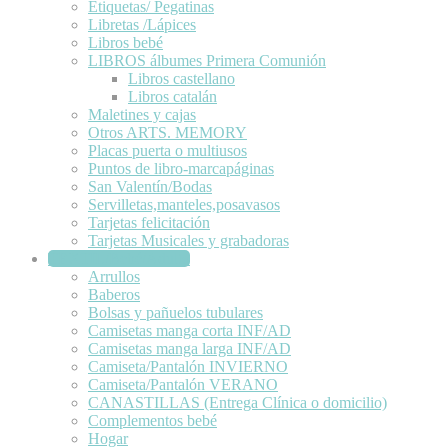
Etiquetas/ Pegatinas
Libretas /Lápices
Libros bebé
LIBROS álbumes Primera Comunión
Libros castellano
Libros catalán
Maletines y cajas
Otros ARTS. MEMORY
Placas puerta o multiusos
Puntos de libro-marcapáginas
San Valentín/Bodas
Servilletas,manteles,posavasos
Tarjetas felicitación
Tarjetas Musicales y grabadoras
TEXTIL/Bebé/Adulto
Arrullos
Baberos
Bolsas y pañuelos tubulares
Camisetas manga corta INF/AD
Camisetas manga larga INF/AD
Camiseta/Pantalón INVIERNO
Camiseta/Pantalón VERANO
CANASTILLAS (Entrega Clínica o domicilio)
Complementos bebé
Hogar