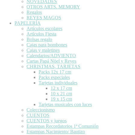
NOVEDADES
OTROS ARTS. MEMORY
Regalos
REYES MAGOS
PAPELERÍA
Artículos escolares
Artículos Fiesta
Bolsas regalo
Cajas para bombones
Cajas y maletines
Calendarios/ADVIENTO
Cartas Papá Nöel y Reyes
CHRISTMAS, TARJETAS
Packs 12x 17 cm
Packs especiales
Tarjetas individuales
12 x 17 cm
10 x 21 cm
19 x 15 cm
Tarjetas musicales con luces
Coleccionismo
CUENTOS
CUENTOS y juegos
Estampas Recordatorios 1ª Comunión
Estampas Nacimiento/ Bautizo