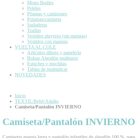
Mono Bodies
Peleles
Pijamas y camisones
Polainas/camiseta
Sudaderas
Toallas
Vestidos playeros (sin mangas)
Vestidos con mangas
VUELTA AL COLE
Artículos dibujo y papelería
Bolsas Algodón multiusos
Estuches y mochilas
Tablas de multiplicar
NOVEDADES
Inicio
TEXTIL/Bebé/Adulto
Camiseta/Pantalón INVIERNO
Camiseta/Pantalón INVIERNO
Camisetas manga larga y pantalón infantiles de algodón 100 %, para