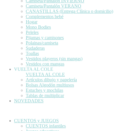
Camiseta/Pantalón INVIERNO
Camiseta/Pantalón VERANO
CANASTILLAS (Entrega Clínica o domicilio)
Complementos bebé
Hogar
Mono Bodies
Peleles
Pijamas y camisones
Polainas/camiseta
Sudaderas
Toallas
Vestidos playeros (sin mangas)
Vestidos con mangas
VUELTA AL COLE
VUELTA AL COLE
Artículos dibujo y papelería
Bolsas Algodón multiusos
Estuches y mochilas
Tablas de multiplicar
NOVEDADES
CUENTOS y JUEGOS
CUENTOS infantiles