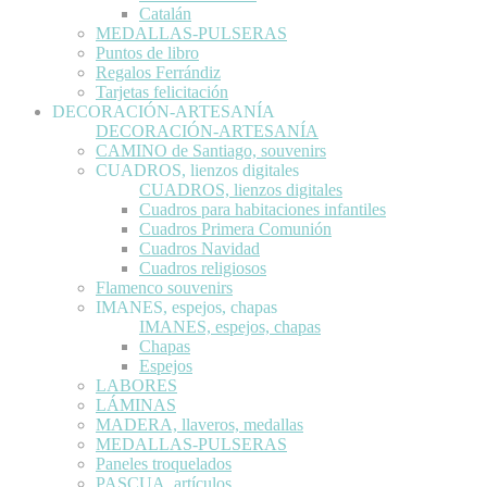
Catalán
MEDALLAS-PULSERAS
Puntos de libro
Regalos Ferrándiz
Tarjetas felicitación
DECORACIÓN-ARTESANÍA
DECORACIÓN-ARTESANÍA
CAMINO de Santiago, souvenirs
CUADROS, lienzos digitales
CUADROS, lienzos digitales
Cuadros para habitaciones infantiles
Cuadros Primera Comunión
Cuadros Navidad
Cuadros religiosos
Flamenco souvenirs
IMANES, espejos, chapas
IMANES, espejos, chapas
Chapas
Espejos
LABORES
LÁMINAS
MADERA, llaveros, medallas
MEDALLAS-PULSERAS
Paneles troquelados
PASCUA, artículos