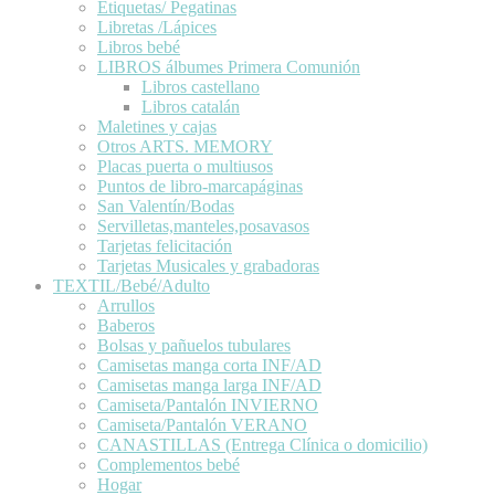
Etiquetas/ Pegatinas
Libretas /Lápices
Libros bebé
LIBROS álbumes Primera Comunión
Libros castellano
Libros catalán
Maletines y cajas
Otros ARTS. MEMORY
Placas puerta o multiusos
Puntos de libro-marcapáginas
San Valentín/Bodas
Servilletas,manteles,posavasos
Tarjetas felicitación
Tarjetas Musicales y grabadoras
TEXTIL/Bebé/Adulto
Arrullos
Baberos
Bolsas y pañuelos tubulares
Camisetas manga corta INF/AD
Camisetas manga larga INF/AD
Camiseta/Pantalón INVIERNO
Camiseta/Pantalón VERANO
CANASTILLAS (Entrega Clínica o domicilio)
Complementos bebé
Hogar