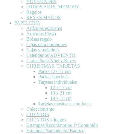
NOVEDADES
OTROS ARTS. MEMORY
Regalos
REYES MAGOS
PAPELERÍA
Artículos escolares
Artículos Fiesta
Bolsas regalo
Cajas para bombones
Cajas y maletines
Calendarios/ADVIENTO
Cartas Papá Nöel y Reyes
CHRISTMAS, TARJETAS
Packs 12x 17 cm
Packs especiales
Tarjetas individuales
12 x 17 cm
10 x 21 cm
19 x 15 cm
Tarjetas musicales con luces
Coleccionismo
CUENTOS
CUENTOS y juegos
Estampas Recordatorios 1ª Comunión
Estampas Nacimiento/ Bautizo