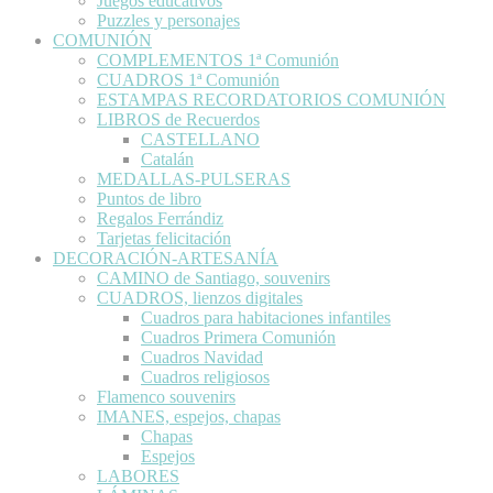
Juegos educativos
Puzzles y personajes
COMUNIÓN
COMPLEMENTOS 1ª Comunión
CUADROS 1ª Comunión
ESTAMPAS RECORDATORIOS COMUNIÓN
LIBROS de Recuerdos
CASTELLANO
Catalán
MEDALLAS-PULSERAS
Puntos de libro
Regalos Ferrándiz
Tarjetas felicitación
DECORACIÓN-ARTESANÍA
CAMINO de Santiago, souvenirs
CUADROS, lienzos digitales
Cuadros para habitaciones infantiles
Cuadros Primera Comunión
Cuadros Navidad
Cuadros religiosos
Flamenco souvenirs
IMANES, espejos, chapas
Chapas
Espejos
LABORES