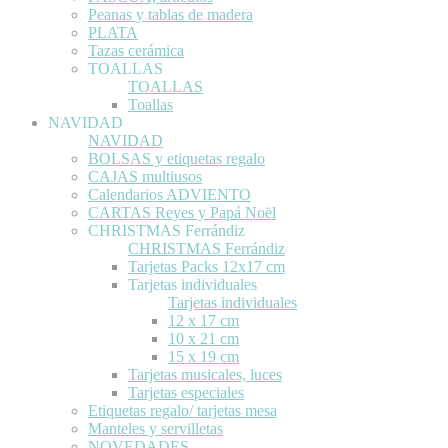
Peanas y tablas de madera
PLATA
Tazas cerámica
TOALLAS
TOALLAS
Toallas
NAVIDAD
NAVIDAD
BOLSAS y etiquetas regalo
CAJAS multiusos
Calendarios ADVIENTO
CARTAS Reyes y Papá Noël
CHRISTMAS Ferrándiz
CHRISTMAS Ferrándiz
Tarjetas Packs 12x17 cm
Tarjetas individuales
Tarjetas individuales
12 x 17 cm
10 x 21 cm
15 x 19 cm
Tarjetas musicales, luces
Tarjetas especiales
Etiquetas regalo/ tarjetas mesa
Manteles y servilletas
NOVEDADES