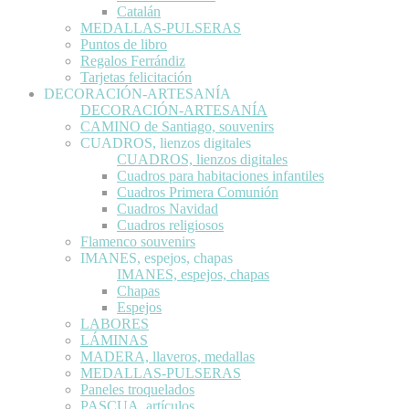
Catalán
MEDALLAS-PULSERAS
Puntos de libro
Regalos Ferrándiz
Tarjetas felicitación
DECORACIÓN-ARTESANÍA
DECORACIÓN-ARTESANÍA
CAMINO de Santiago, souvenirs
CUADROS, lienzos digitales
CUADROS, lienzos digitales
Cuadros para habitaciones infantiles
Cuadros Primera Comunión
Cuadros Navidad
Cuadros religiosos
Flamenco souvenirs
IMANES, espejos, chapas
IMANES, espejos, chapas
Chapas
Espejos
LABORES
LÁMINAS
MADERA, llaveros, medallas
MEDALLAS-PULSERAS
Paneles troquelados
PASCUA, artículos