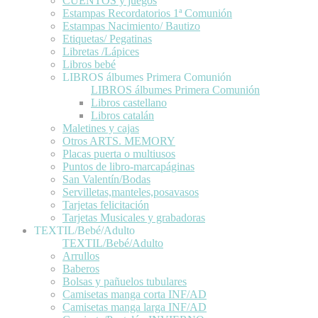
CUENTOS y juegos
Estampas Recordatorios 1ª Comunión
Estampas Nacimiento/ Bautizo
Etiquetas/ Pegatinas
Libretas /Lápices
Libros bebé
LIBROS álbumes Primera Comunión
LIBROS álbumes Primera Comunión
Libros castellano
Libros catalán
Maletines y cajas
Otros ARTS. MEMORY
Placas puerta o multiusos
Puntos de libro-marcapáginas
San Valentín/Bodas
Servilletas,manteles,posavasos
Tarjetas felicitación
Tarjetas Musicales y grabadoras
TEXTIL/Bebé/Adulto
TEXTIL/Bebé/Adulto
Arrullos
Baberos
Bolsas y pañuelos tubulares
Camisetas manga corta INF/AD
Camisetas manga larga INF/AD