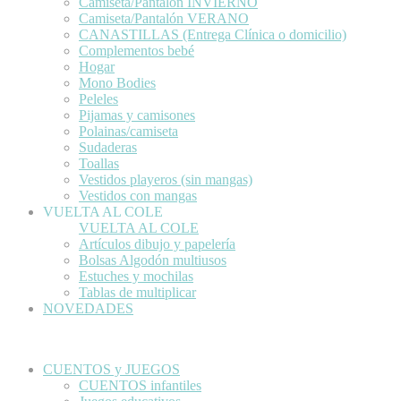
Camiseta/Pantalón INVIERNO
Camiseta/Pantalón VERANO
CANASTILLAS (Entrega Clínica o domicilio)
Complementos bebé
Hogar
Mono Bodies
Peleles
Pijamas y camisones
Polainas/camiseta
Sudaderas
Toallas
Vestidos playeros (sin mangas)
Vestidos con mangas
VUELTA AL COLE
VUELTA AL COLE
Artículos dibujo y papelería
Bolsas Algodón multiusos
Estuches y mochilas
Tablas de multiplicar
NOVEDADES
CUENTOS y JUEGOS
CUENTOS infantiles