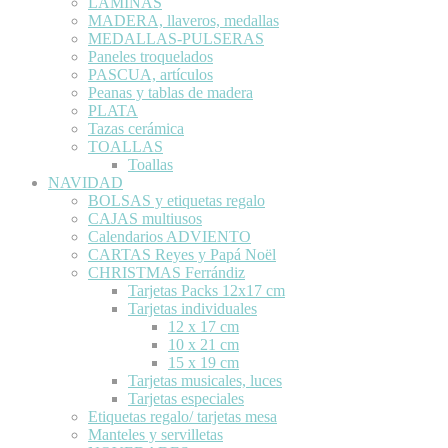
LÁMINAS
MADERA, llaveros, medallas
MEDALLAS-PULSERAS
Paneles troquelados
PASCUA, artículos
Peanas y tablas de madera
PLATA
Tazas cerámica
TOALLAS
Toallas
NAVIDAD
BOLSAS y etiquetas regalo
CAJAS multiusos
Calendarios ADVIENTO
CARTAS Reyes y Papá Noël
CHRISTMAS Ferrándiz
Tarjetas Packs 12x17 cm
Tarjetas individuales
12 x 17 cm
10 x 21 cm
15 x 19 cm
Tarjetas musicales, luces
Tarjetas especiales
Etiquetas regalo/ tarjetas mesa
Manteles y servilletas