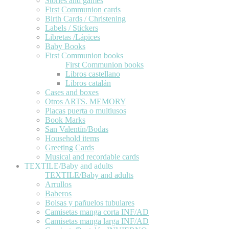
Stories and games
First Communion cards
Birth Cards / Christening
Labels / Stickers
Libretas /Lápices
Baby Books
First Communion books
First Communion books
Libros castellano
Libros catalán
Cases and boxes
Otros ARTS. MEMORY
Placas puerta o multiusos
Book Marks
San Valentín/Bodas
Household items
Greeting Cards
Musical and recordable cards
TEXTILE/Baby and adults
TEXTILE/Baby and adults
Arrullos
Baberos
Bolsas y pañuelos tubulares
Camisetas manga corta INF/AD
Camisetas manga larga INF/AD