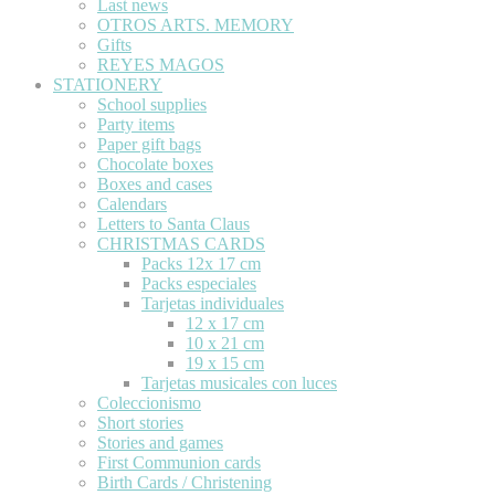
Last news
OTROS ARTS. MEMORY
Gifts
REYES MAGOS
STATIONERY
School supplies
Party items
Paper gift bags
Chocolate boxes
Boxes and cases
Calendars
Letters to Santa Claus
CHRISTMAS CARDS
Packs 12x 17 cm
Packs especiales
Tarjetas individuales
12 x 17 cm
10 x 21 cm
19 x 15 cm
Tarjetas musicales con luces
Coleccionismo
Short stories
Stories and games
First Communion cards
Birth Cards / Christening