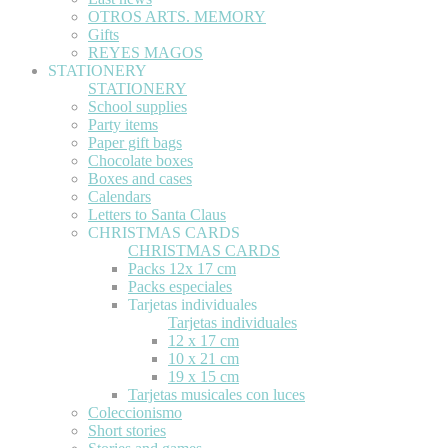
OTROS ARTS. MEMORY
Gifts
REYES MAGOS
STATIONERY
STATIONERY
School supplies
Party items
Paper gift bags
Chocolate boxes
Boxes and cases
Calendars
Letters to Santa Claus
CHRISTMAS CARDS
CHRISTMAS CARDS
Packs 12x 17 cm
Packs especiales
Tarjetas individuales
Tarjetas individuales
12 x 17 cm
10 x 21 cm
19 x 15 cm
Tarjetas musicales con luces
Coleccionismo
Short stories