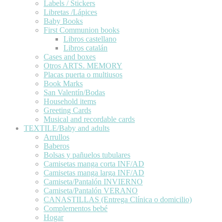
Labels / Stickers
Libretas /Lápices
Baby Books
First Communion books
Libros castellano
Libros catalán
Cases and boxes
Otros ARTS. MEMORY
Placas puerta o multiusos
Book Marks
San Valentín/Bodas
Household items
Greeting Cards
Musical and recordable cards
TEXTILE/Baby and adults
Arrullos
Baberos
Bolsas y pañuelos tubulares
Camisetas manga corta INF/AD
Camisetas manga larga INF/AD
Camiseta/Pantalón INVIERNO
Camiseta/Pantalón VERANO
CANASTILLAS (Entrega Clínica o domicilio)
Complementos bebé
Hogar