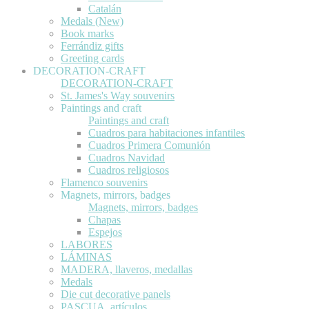
Catalán
Medals (New)
Book marks
Ferrándiz gifts
Greeting cards
DECORATION-CRAFT
DECORATION-CRAFT
St. James's Way souvenirs
Paintings and craft
Paintings and craft
Cuadros para habitaciones infantiles
Cuadros Primera Comunión
Cuadros Navidad
Cuadros religiosos
Flamenco souvenirs
Magnets, mirrors, badges
Magnets, mirrors, badges
Chapas
Espejos
LABORES
LÁMINAS
MADERA, llaveros, medallas
Medals
Die cut decorative panels
PASCUA, artículos