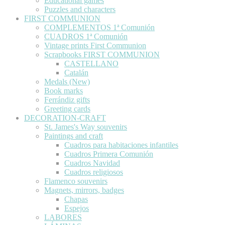
Educational games
Puzzles and characters
FIRST COMMUNION
COMPLEMENTOS 1ª Comunión
CUADROS 1ª Comunión
Vintage prints First Communion
Scrapbooks FIRST COMMUNION
CASTELLANO
Catalán
Medals (New)
Book marks
Ferrándiz gifts
Greeting cards
DECORATION-CRAFT
St. James's Way souvenirs
Paintings and craft
Cuadros para habitaciones infantiles
Cuadros Primera Comunión
Cuadros Navidad
Cuadros religiosos
Flamenco souvenirs
Magnets, mirrors, badges
Chapas
Espejos
LABORES