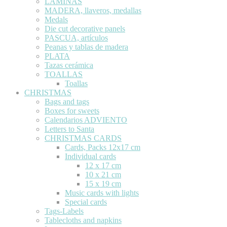
LÁMINAS
MADERA, llaveros, medallas
Medals
Die cut decorative panels
PASCUA, artículos
Peanas y tablas de madera
PLATA
Tazas cerámica
TOALLAS
Toallas
CHRISTMAS
Bags and tags
Boxes for sweets
Calendarios ADVIENTO
Letters to Santa
CHRISTMAS CARDS
Cards, Packs 12x17 cm
Individual cards
12 x 17 cm
10 x 21 cm
15 x 19 cm
Music cards with lights
Special cards
Tags-Labels
Tablecloths and napkins