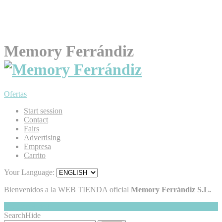
Memory Ferrándiz
Ofertas
Start session
Contact
Fairs
Advertising
Empresa
Carrito
Your Language:
Bienvenidos a la WEB TIENDA oficial
Memory Ferrándiz S.L.
My Cart
Hide
0
Search
Hide