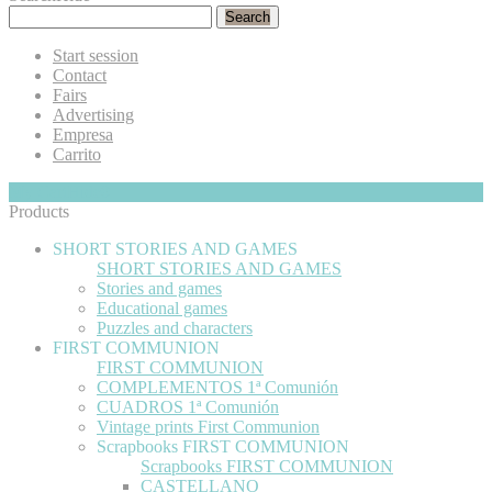
Search
Start session
Contact
Fairs
Advertising
Empresa
Carrito
My Cart
Hide
0
Products
SHORT STORIES AND GAMES
SHORT STORIES AND GAMES
Stories and games
Educational games
Puzzles and characters
FIRST COMMUNION
FIRST COMMUNION
COMPLEMENTOS 1ª Comunión
CUADROS 1ª Comunión
Vintage prints First Communion
Scrapbooks FIRST COMMUNION
Scrapbooks FIRST COMMUNION
CASTELLANO