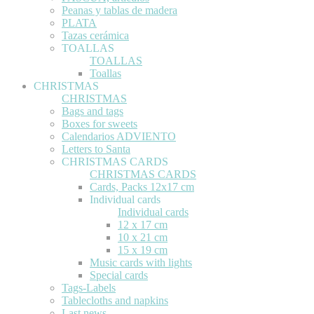
Peanas y tablas de madera
PLATA
Tazas cerámica
TOALLAS
TOALLAS
Toallas
CHRISTMAS
CHRISTMAS
Bags and tags
Boxes for sweets
Calendarios ADVIENTO
Letters to Santa
CHRISTMAS CARDS
CHRISTMAS CARDS
Cards, Packs 12x17 cm
Individual cards
Individual cards
12 x 17 cm
10 x 21 cm
15 x 19 cm
Music cards with lights
Special cards
Tags-Labels
Tablecloths and napkins
Last news