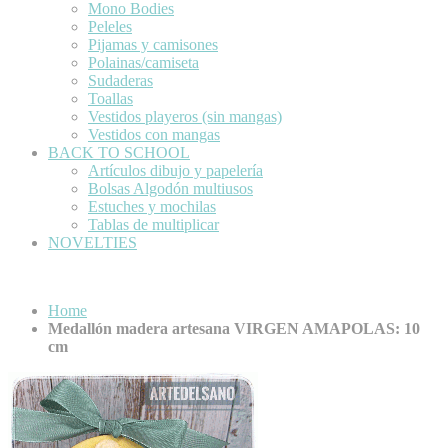
Mono Bodies
Peleles
Pijamas y camisones
Polainas/camiseta
Sudaderas
Toallas
Vestidos playeros (sin mangas)
Vestidos con mangas
BACK TO SCHOOL
Artículos dibujo y papelería
Bolsas Algodón multiusos
Estuches y mochilas
Tablas de multiplicar
NOVELTIES
Home
Medallón madera artesana VIRGEN AMAPOLAS: 10
cm