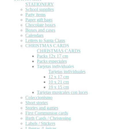
STATIONERY
School supplies
Party items
Paper gift bags
Chocolate boxes
Boxes and cases
Calendars
Letters to Santa Claus
CHRISTMAS CARDS
CHRISTMAS CARDS
Packs 12x 17 cm
Packs especiales
Tarjetas individuales
Tarjetas individuales
12 x 17 cm
10 x 21 cm
19 x 15 cm
Tarjetas musicales con luces
Coleccionismo
Short stories
Stories and games
First Communion cards
Birth Cards / Christening
Labels / Stickers
Libretas /Lápices