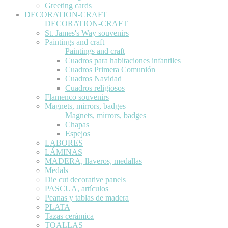
Greeting cards
DECORATION-CRAFT
DECORATION-CRAFT
St. James's Way souvenirs
Paintings and craft
Paintings and craft
Cuadros para habitaciones infantiles
Cuadros Primera Comunión
Cuadros Navidad
Cuadros religiosos
Flamenco souvenirs
Magnets, mirrors, badges
Magnets, mirrors, badges
Chapas
Espejos
LABORES
LÁMINAS
MADERA, llaveros, medallas
Medals
Die cut decorative panels
PASCUA, artículos
Peanas y tablas de madera
PLATA
Tazas cerámica
TOALLAS