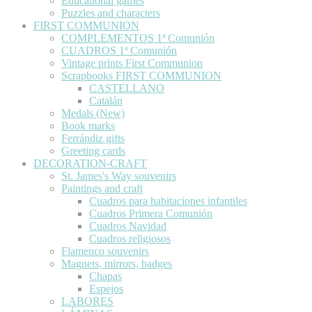
Educational games
Puzzles and characters
FIRST COMMUNION
COMPLEMENTOS 1ª Comunión
CUADROS 1ª Comunión
Vintage prints First Communion
Scrapbooks FIRST COMMUNION
CASTELLANO
Catalán
Medals (New)
Book marks
Ferrándiz gifts
Greeting cards
DECORATION-CRAFT
St. James's Way souvenirs
Paintings and craft
Cuadros para habitaciones infantiles
Cuadros Primera Comunión
Cuadros Navidad
Cuadros religiosos
Flamenco souvenirs
Magnets, mirrors, badges
Chapas
Espejos
LABORES