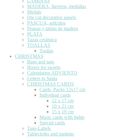
LÁMINAS
MADERA, llaveros, medallas
Medals
Die cut decorative panels
PASCUA, artículos
Peanas y tablas de madera
PLATA
Tazas cerámica
TOALLAS
Toallas
CHRISTMAS
Bags and tags
Boxes for sweets
Calendarios ADVIENTO
Letters to Santa
CHRISTMAS CARDS
Cards, Packs 12x17 cm
Individual cards
12 x 17 cm
10 x 21 cm
15 x 19 cm
Music cards with lights
Special cards
Tags-Labels
Tablecloths and napkins