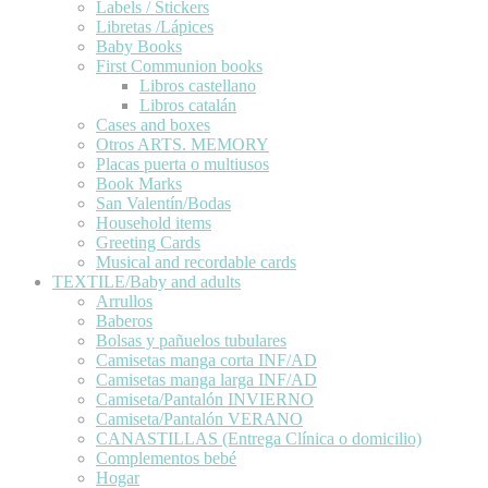
Labels / Stickers
Libretas /Lápices
Baby Books
First Communion books
Libros castellano
Libros catalán
Cases and boxes
Otros ARTS. MEMORY
Placas puerta o multiusos
Book Marks
San Valentín/Bodas
Household items
Greeting Cards
Musical and recordable cards
TEXTILE/Baby and adults
Arrullos
Baberos
Bolsas y pañuelos tubulares
Camisetas manga corta INF/AD
Camisetas manga larga INF/AD
Camiseta/Pantalón INVIERNO
Camiseta/Pantalón VERANO
CANASTILLAS (Entrega Clínica o domicilio)
Complementos bebé
Hogar