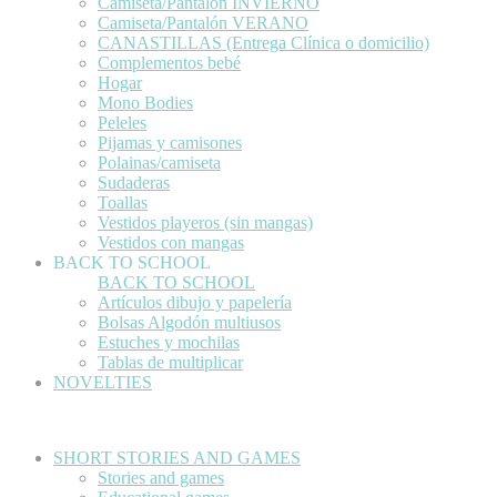
Camiseta/Pantalón INVIERNO
Camiseta/Pantalón VERANO
CANASTILLAS (Entrega Clínica o domicilio)
Complementos bebé
Hogar
Mono Bodies
Peleles
Pijamas y camisones
Polainas/camiseta
Sudaderas
Toallas
Vestidos playeros (sin mangas)
Vestidos con mangas
BACK TO SCHOOL
BACK TO SCHOOL
Artículos dibujo y papelería
Bolsas Algodón multiusos
Estuches y mochilas
Tablas de multiplicar
NOVELTIES
SHORT STORIES AND GAMES
Stories and games