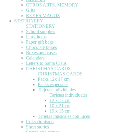
OTROS ARTS. MEMORY
Gifts
REYES MAGOS
STATIONERY
STATIONERY
School supplies
Party items
Paper gift bags
Chocolate boxes
Boxes and cases
Calendars
Letters to Santa Claus
CHRISTMAS CARDS
CHRISTMAS CARDS
Packs 12x 17 cm
Packs especiales
Tarjetas individuales
Tarjetas individuales
12 x 17 cm
10 x 21 cm
19 x 15 cm
Tarjetas musicales con luces
Coleccionismo
Short stories