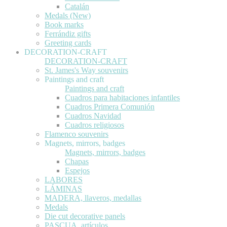
Catalán
Medals (New)
Book marks
Ferrándiz gifts
Greeting cards
DECORATION-CRAFT
DECORATION-CRAFT
St. James's Way souvenirs
Paintings and craft
Paintings and craft
Cuadros para habitaciones infantiles
Cuadros Primera Comunión
Cuadros Navidad
Cuadros religiosos
Flamenco souvenirs
Magnets, mirrors, badges
Magnets, mirrors, badges
Chapas
Espejos
LABORES
LÁMINAS
MADERA, llaveros, medallas
Medals
Die cut decorative panels
PASCUA, artículos