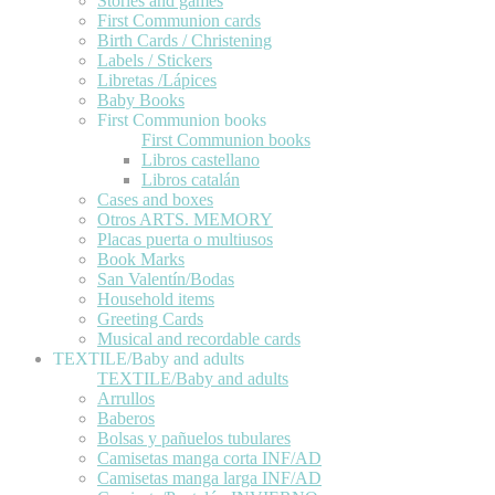
Stories and games
First Communion cards
Birth Cards / Christening
Labels / Stickers
Libretas /Lápices
Baby Books
First Communion books
First Communion books
Libros castellano
Libros catalán
Cases and boxes
Otros ARTS. MEMORY
Placas puerta o multiusos
Book Marks
San Valentín/Bodas
Household items
Greeting Cards
Musical and recordable cards
TEXTILE/Baby and adults
TEXTILE/Baby and adults
Arrullos
Baberos
Bolsas y pañuelos tubulares
Camisetas manga corta INF/AD
Camisetas manga larga INF/AD