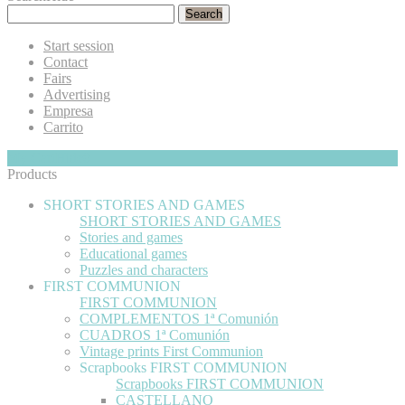
Search
Start session
Contact
Fairs
Advertising
Empresa
Carrito
My Cart
Hide
0
Products
SHORT STORIES AND GAMES
SHORT STORIES AND GAMES
Stories and games
Educational games
Puzzles and characters
FIRST COMMUNION
FIRST COMMUNION
COMPLEMENTOS 1ª Comunión
CUADROS 1ª Comunión
Vintage prints First Communion
Scrapbooks FIRST COMMUNION
Scrapbooks FIRST COMMUNION
CASTELLANO