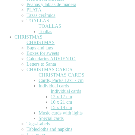
Peanas y tablas de madera
PLATA
Tazas cerámica
TOALLAS
TOALLAS
Toallas
CHRISTMAS
CHRISTMAS
Bags and tags
Boxes for sweets
Calendarios ADVIENTO
Letters to Santa
CHRISTMAS CARDS
CHRISTMAS CARDS
Cards, Packs 12x17 cm
Individual cards
Individual cards
12 x 17 cm
10 x 21 cm
15 x 19 cm
Music cards with lights
Special cards
Tags-Labels
Tablecloths and napkins
Last news