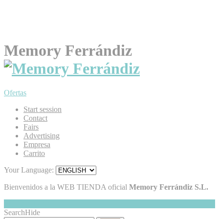
Memory Ferrándiz
Ofertas
Start session
Contact
Fairs
Advertising
Empresa
Carrito
Your Language:
Bienvenidos a la WEB TIENDA oficial
Memory Ferrándiz S.L.
My Cart
Hide
0
Search
Hide