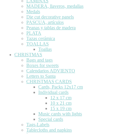
LÁMINAS
MADERA, llaveros, medallas
Medals
Die cut decorative panels
PASCUA, artículos
Peanas y tablas de madera
PLATA
Tazas cerámica
TOALLAS
Toallas
CHRISTMAS
Bags and tags
Boxes for sweets
Calendarios ADVIENTO
Letters to Santa
CHRISTMAS CARDS
Cards, Packs 12x17 cm
Individual cards
12 x 17 cm
10 x 21 cm
15 x 19 cm
Music cards with lights
Special cards
Tags-Labels
Tablecloths and napkins