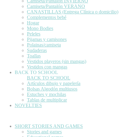
Camiseta/Pantalón INVIERNO
Camiseta/Pantalón VERANO
CANASTILLAS (Entrega Clínica o domicilio)
Complementos bebé
Hogar
Mono Bodies
Peleles
Pijamas y camisones
Polainas/camiseta
Sudaderas
Toallas
Vestidos playeros (sin mangas)
Vestidos con mangas
BACK TO SCHOOL
BACK TO SCHOOL
Artículos dibujo y papelería
Bolsas Algodón multiusos
Estuches y mochilas
Tablas de multiplicar
NOVELTIES
SHORT STORIES AND GAMES
Stories and games