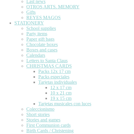
Last news
OTROS ARTS. MEMORY
Gifts
REYES MAGOS
STATIONERY
School supplies
Party items
Paper gift bags
Chocolate boxes
Boxes and cases
Calendars
Letters to Santa Claus
CHRISTMAS CARDS
Packs 12x 17 cm
Packs especiales
Tarjetas individuales
12 x 17 cm
10 x 21 cm
19 x 15 cm
Tarjetas musicales con luces
Coleccionismo
Short stories
Stories and games
First Communion cards
Birth Cards / Christening