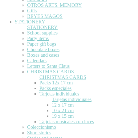
OTROS ARTS. MEMORY
Gifts
REYES MAGOS
STATIONERY
STATIONERY
School supplies
Party items
Paper gift bags
Chocolate boxes
Boxes and cases
Calendars
Letters to Santa Claus
CHRISTMAS CARDS
CHRISTMAS CARDS
Packs 12x 17 cm
Packs especiales
Tarjetas individuales
Tarjetas individuales
12 x 17 cm
10 x 21 cm
19 x 15 cm
Tarjetas musicales con luces
Coleccionismo
Short stories