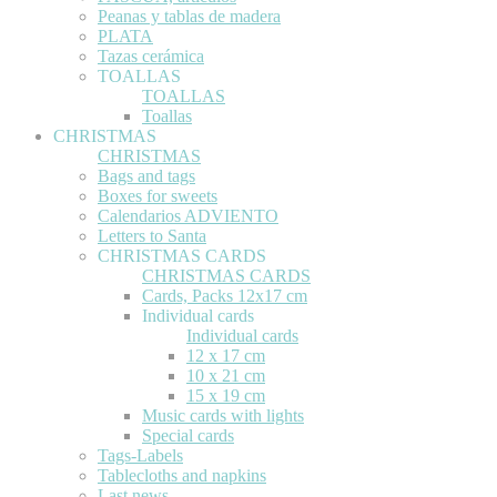
Peanas y tablas de madera
PLATA
Tazas cerámica
TOALLAS
TOALLAS
Toallas
CHRISTMAS
CHRISTMAS
Bags and tags
Boxes for sweets
Calendarios ADVIENTO
Letters to Santa
CHRISTMAS CARDS
CHRISTMAS CARDS
Cards, Packs 12x17 cm
Individual cards
Individual cards
12 x 17 cm
10 x 21 cm
15 x 19 cm
Music cards with lights
Special cards
Tags-Labels
Tablecloths and napkins
Last news