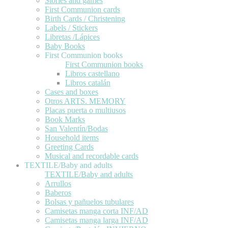
Stories and games
First Communion cards
Birth Cards / Christening
Labels / Stickers
Libretas /Lápices
Baby Books
First Communion books
First Communion books
Libros castellano
Libros catalán
Cases and boxes
Otros ARTS. MEMORY
Placas puerta o multiusos
Book Marks
San Valentín/Bodas
Household items
Greeting Cards
Musical and recordable cards
TEXTILE/Baby and adults
TEXTILE/Baby and adults
Arrullos
Baberos
Bolsas y pañuelos tubulares
Camisetas manga corta INF/AD
Camisetas manga larga INF/AD