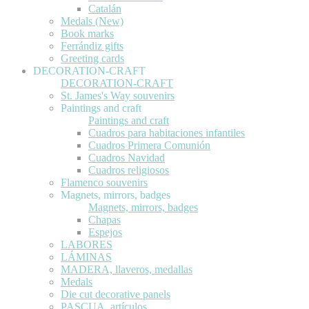
Catalán
Medals (New)
Book marks
Ferrándiz gifts
Greeting cards
DECORATION-CRAFT
DECORATION-CRAFT
St. James's Way souvenirs
Paintings and craft
Paintings and craft
Cuadros para habitaciones infantiles
Cuadros Primera Comunión
Cuadros Navidad
Cuadros religiosos
Flamenco souvenirs
Magnets, mirrors, badges
Magnets, mirrors, badges
Chapas
Espejos
LABORES
LÁMINAS
MADERA, llaveros, medallas
Medals
Die cut decorative panels
PASCUA, artículos