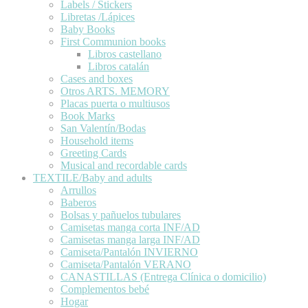
Labels / Stickers
Libretas /Lápices
Baby Books
First Communion books
Libros castellano
Libros catalán
Cases and boxes
Otros ARTS. MEMORY
Placas puerta o multiusos
Book Marks
San Valentín/Bodas
Household items
Greeting Cards
Musical and recordable cards
TEXTILE/Baby and adults
Arrullos
Baberos
Bolsas y pañuelos tubulares
Camisetas manga corta INF/AD
Camisetas manga larga INF/AD
Camiseta/Pantalón INVIERNO
Camiseta/Pantalón VERANO
CANASTILLAS (Entrega Clínica o domicilio)
Complementos bebé
Hogar