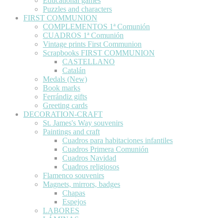
Educational games
Puzzles and characters
FIRST COMMUNION
COMPLEMENTOS 1ª Comunión
CUADROS 1ª Comunión
Vintage prints First Communion
Scrapbooks FIRST COMMUNION
CASTELLANO
Catalán
Medals (New)
Book marks
Ferrándiz gifts
Greeting cards
DECORATION-CRAFT
St. James's Way souvenirs
Paintings and craft
Cuadros para habitaciones infantiles
Cuadros Primera Comunión
Cuadros Navidad
Cuadros religiosos
Flamenco souvenirs
Magnets, mirrors, badges
Chapas
Espejos
LABORES