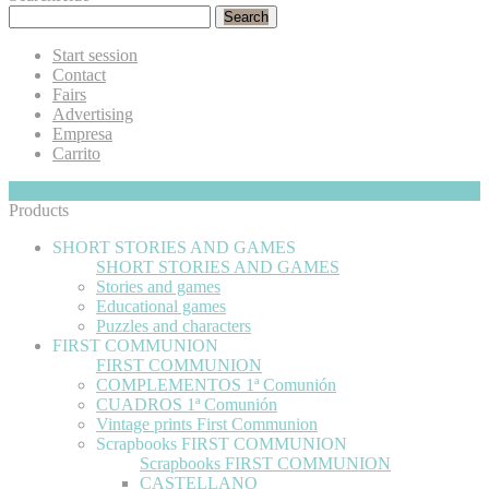
Search
Start session
Contact
Fairs
Advertising
Empresa
Carrito
My Cart
Hide
0
Products
SHORT STORIES AND GAMES
SHORT STORIES AND GAMES
Stories and games
Educational games
Puzzles and characters
FIRST COMMUNION
FIRST COMMUNION
COMPLEMENTOS 1ª Comunión
CUADROS 1ª Comunión
Vintage prints First Communion
Scrapbooks FIRST COMMUNION
Scrapbooks FIRST COMMUNION
CASTELLANO