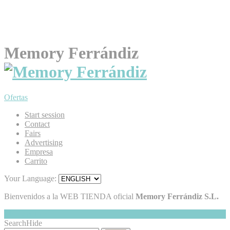
Memory Ferrándiz
Ofertas
Start session
Contact
Fairs
Advertising
Empresa
Carrito
Your Language:
Bienvenidos a la WEB TIENDA oficial
Memory Ferrándiz S.L.
My Cart
Hide
0
Search
Hide