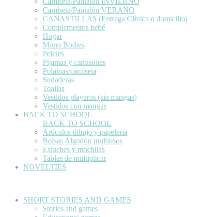
Camiseta/Pantalón INVIERNO
Camiseta/Pantalón VERANO
CANASTILLAS (Entrega Clínica o domicilio)
Complementos bebé
Hogar
Mono Bodies
Peleles
Pijamas y camisones
Polainas/camiseta
Sudaderas
Toallas
Vestidos playeros (sin mangas)
Vestidos con mangas
BACK TO SCHOOL
BACK TO SCHOOL
Artículos dibujo y papelería
Bolsas Algodón multiusos
Estuches y mochilas
Tablas de multiplicar
NOVELTIES
SHORT STORIES AND GAMES
Stories and games