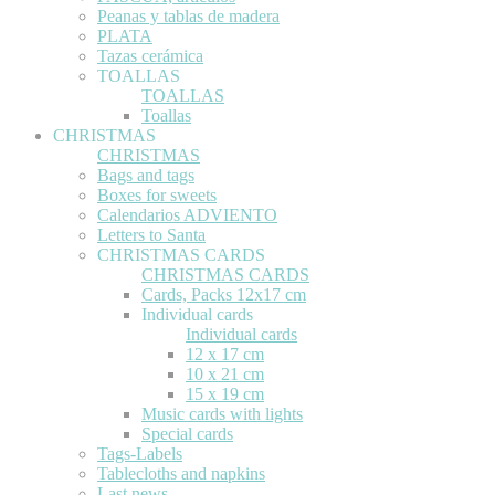
Peanas y tablas de madera
PLATA
Tazas cerámica
TOALLAS
TOALLAS
Toallas
CHRISTMAS
CHRISTMAS
Bags and tags
Boxes for sweets
Calendarios ADVIENTO
Letters to Santa
CHRISTMAS CARDS
CHRISTMAS CARDS
Cards, Packs 12x17 cm
Individual cards
Individual cards
12 x 17 cm
10 x 21 cm
15 x 19 cm
Music cards with lights
Special cards
Tags-Labels
Tablecloths and napkins
Last news