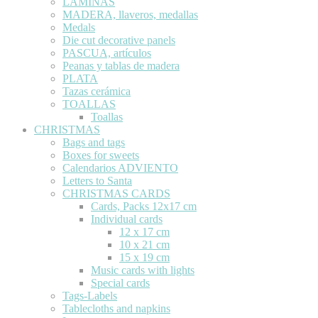
LÁMINAS
MADERA, llaveros, medallas
Medals
Die cut decorative panels
PASCUA, artículos
Peanas y tablas de madera
PLATA
Tazas cerámica
TOALLAS
Toallas
CHRISTMAS
Bags and tags
Boxes for sweets
Calendarios ADVIENTO
Letters to Santa
CHRISTMAS CARDS
Cards, Packs 12x17 cm
Individual cards
12 x 17 cm
10 x 21 cm
15 x 19 cm
Music cards with lights
Special cards
Tags-Labels
Tablecloths and napkins