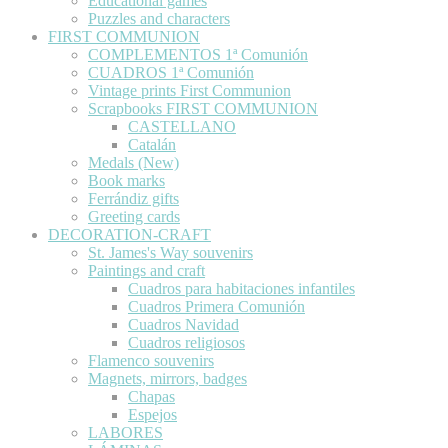
Educational games
Puzzles and characters
FIRST COMMUNION
COMPLEMENTOS 1ª Comunión
CUADROS 1ª Comunión
Vintage prints First Communion
Scrapbooks FIRST COMMUNION
CASTELLANO
Catalán
Medals (New)
Book marks
Ferrándiz gifts
Greeting cards
DECORATION-CRAFT
St. James's Way souvenirs
Paintings and craft
Cuadros para habitaciones infantiles
Cuadros Primera Comunión
Cuadros Navidad
Cuadros religiosos
Flamenco souvenirs
Magnets, mirrors, badges
Chapas
Espejos
LABORES