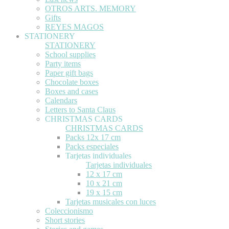
OTROS ARTS. MEMORY
Gifts
REYES MAGOS
STATIONERY
STATIONERY
School supplies
Party items
Paper gift bags
Chocolate boxes
Boxes and cases
Calendars
Letters to Santa Claus
CHRISTMAS CARDS
CHRISTMAS CARDS
Packs 12x 17 cm
Packs especiales
Tarjetas individuales
Tarjetas individuales
12 x 17 cm
10 x 21 cm
19 x 15 cm
Tarjetas musicales con luces
Coleccionismo
Short stories