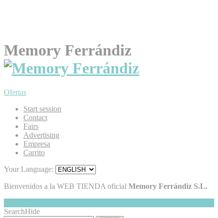
Memory Ferrándiz
Ofertas
Start session
Contact
Fairs
Advertising
Empresa
Carrito
Your Language:
Bienvenidos a la WEB TIENDA oficial
Memory Ferrándiz S.L.
My Cart
Hide
0
Search
Hide