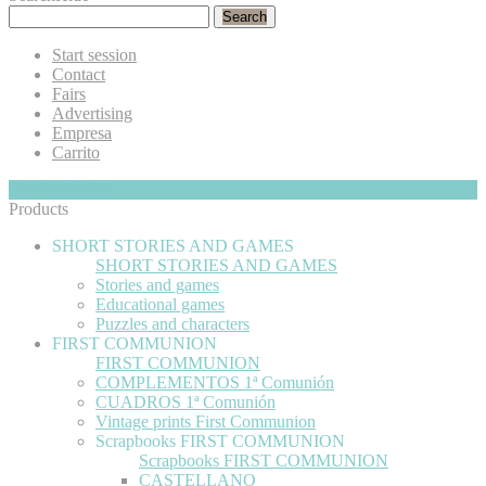
Search
Start session
Contact
Fairs
Advertising
Empresa
Carrito
My Cart
Hide
0
Products
SHORT STORIES AND GAMES
SHORT STORIES AND GAMES
Stories and games
Educational games
Puzzles and characters
FIRST COMMUNION
FIRST COMMUNION
COMPLEMENTOS 1ª Comunión
CUADROS 1ª Comunión
Vintage prints First Communion
Scrapbooks FIRST COMMUNION
Scrapbooks FIRST COMMUNION
CASTELLANO