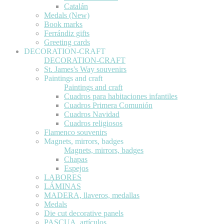
Catalán
Medals (New)
Book marks
Ferrándiz gifts
Greeting cards
DECORATION-CRAFT
DECORATION-CRAFT
St. James's Way souvenirs
Paintings and craft
Paintings and craft
Cuadros para habitaciones infantiles
Cuadros Primera Comunión
Cuadros Navidad
Cuadros religiosos
Flamenco souvenirs
Magnets, mirrors, badges
Magnets, mirrors, badges
Chapas
Espejos
LABORES
LÁMINAS
MADERA, llaveros, medallas
Medals
Die cut decorative panels
PASCUA, artículos