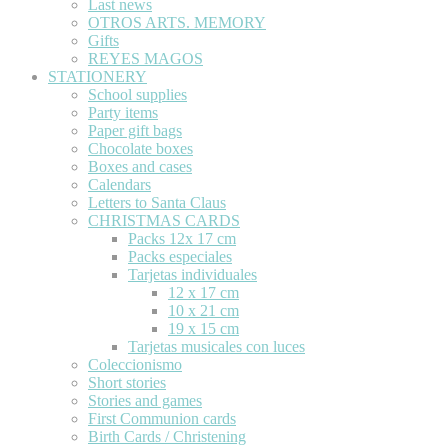
Last news
OTROS ARTS. MEMORY
Gifts
REYES MAGOS
STATIONERY
School supplies
Party items
Paper gift bags
Chocolate boxes
Boxes and cases
Calendars
Letters to Santa Claus
CHRISTMAS CARDS
Packs 12x 17 cm
Packs especiales
Tarjetas individuales
12 x 17 cm
10 x 21 cm
19 x 15 cm
Tarjetas musicales con luces
Coleccionismo
Short stories
Stories and games
First Communion cards
Birth Cards / Christening