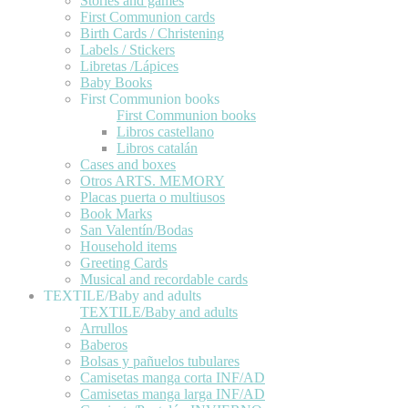
Stories and games
First Communion cards
Birth Cards / Christening
Labels / Stickers
Libretas /Lápices
Baby Books
First Communion books
First Communion books
Libros castellano
Libros catalán
Cases and boxes
Otros ARTS. MEMORY
Placas puerta o multiusos
Book Marks
San Valentín/Bodas
Household items
Greeting Cards
Musical and recordable cards
TEXTILE/Baby and adults
TEXTILE/Baby and adults
Arrullos
Baberos
Bolsas y pañuelos tubulares
Camisetas manga corta INF/AD
Camisetas manga larga INF/AD