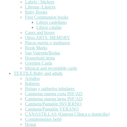
Labels / Stickers
Libretas /Lápices
Baby Books
First Communion books
Libros castellano
Libros catalán
Cases and boxes
Otros ARTS. MEMORY
Placas puerta o multiusos
Book Marks
San Valentín/Bodas
Household items
Greeting Cards
Musical and recordable cards
TEXTILE/Baby and adults
Arrullos
Baberos
Bolsas y pañuelos tubulares
Camisetas manga corta INF/AD
Camisetas manga larga INF/AD
Camiseta/Pantalón INVIERNO
Camiseta/Pantalón VERANO
CANASTILLAS (Entrega Clínica o domicilio)
Complementos bebé
Hogar