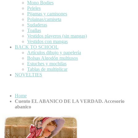
Mono Bodies
Peleles
Pijamas y camisones
Polainas/camiseta
Sudaderas
Toallas
Vestidos playeros (sin mangas)
Vestidos con mangas
BACK TO SCHOOL
Artículos dibujo y papelería
Bolsas Algodón multiusos
Estuches y mochilas
Tablas de multiplicar
NOVELTIES
Home
Cuento EL ABANICO DE LA VERDAD. Accesorio
abanico