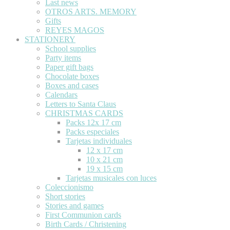
Last news
OTROS ARTS. MEMORY
Gifts
REYES MAGOS
STATIONERY
School supplies
Party items
Paper gift bags
Chocolate boxes
Boxes and cases
Calendars
Letters to Santa Claus
CHRISTMAS CARDS
Packs 12x 17 cm
Packs especiales
Tarjetas individuales
12 x 17 cm
10 x 21 cm
19 x 15 cm
Tarjetas musicales con luces
Coleccionismo
Short stories
Stories and games
First Communion cards
Birth Cards / Christening