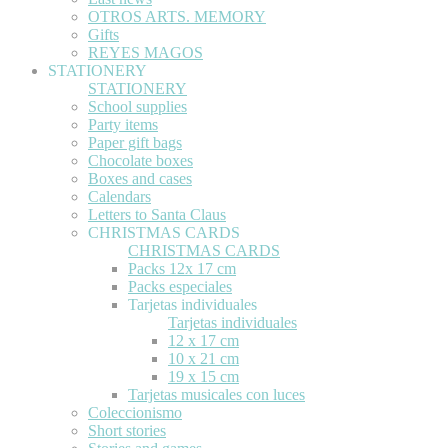
OTROS ARTS. MEMORY
Gifts
REYES MAGOS
STATIONERY
STATIONERY
School supplies
Party items
Paper gift bags
Chocolate boxes
Boxes and cases
Calendars
Letters to Santa Claus
CHRISTMAS CARDS
CHRISTMAS CARDS
Packs 12x 17 cm
Packs especiales
Tarjetas individuales
Tarjetas individuales
12 x 17 cm
10 x 21 cm
19 x 15 cm
Tarjetas musicales con luces
Coleccionismo
Short stories