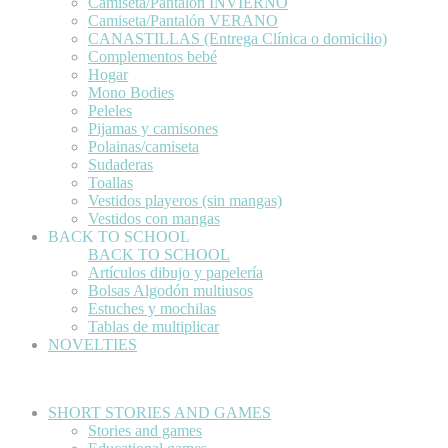
Camiseta/Pantalón INVIERNO
Camiseta/Pantalón VERANO
CANASTILLAS (Entrega Clínica o domicilio)
Complementos bebé
Hogar
Mono Bodies
Peleles
Pijamas y camisones
Polainas/camiseta
Sudaderas
Toallas
Vestidos playeros (sin mangas)
Vestidos con mangas
BACK TO SCHOOL
BACK TO SCHOOL
Artículos dibujo y papelería
Bolsas Algodón multiusos
Estuches y mochilas
Tablas de multiplicar
NOVELTIES
SHORT STORIES AND GAMES
Stories and games