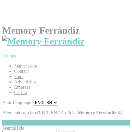
Memory Ferrándiz
Ofertas
Start session
Contact
Fairs
Advertising
Empresa
Carrito
Your Language:
Bienvenidos a la WEB TIENDA oficial
Memory Ferrándiz S.L.
My Cart
Hide
0
Search
Hide