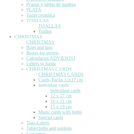
Peanas y tablas de madera
PLATA
Tazas cerámica
TOALLAS
TOALLAS
Toallas
CHRISTMAS
CHRISTMAS
Bags and tags
Boxes for sweets
Calendarios ADVIENTO
Letters to Santa
CHRISTMAS CARDS
CHRISTMAS CARDS
Cards, Packs 12x17 cm
Individual cards
Individual cards
12 x 17 cm
10 x 21 cm
15 x 19 cm
Music cards with lights
Special cards
Tags-Labels
Tablecloths and napkins
Last news