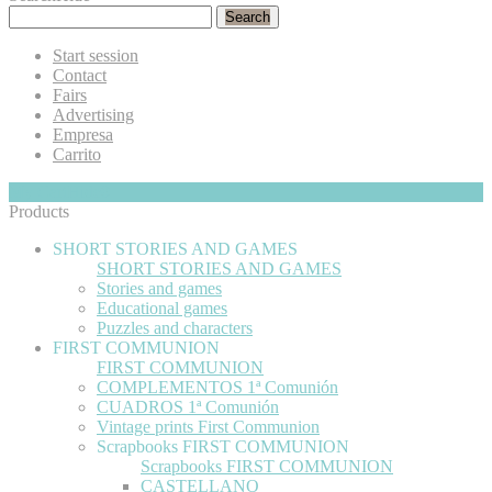
Search
Start session
Contact
Fairs
Advertising
Empresa
Carrito
My Cart
Hide
0
Products
SHORT STORIES AND GAMES
SHORT STORIES AND GAMES
Stories and games
Educational games
Puzzles and characters
FIRST COMMUNION
FIRST COMMUNION
COMPLEMENTOS 1ª Comunión
CUADROS 1ª Comunión
Vintage prints First Communion
Scrapbooks FIRST COMMUNION
Scrapbooks FIRST COMMUNION
CASTELLANO