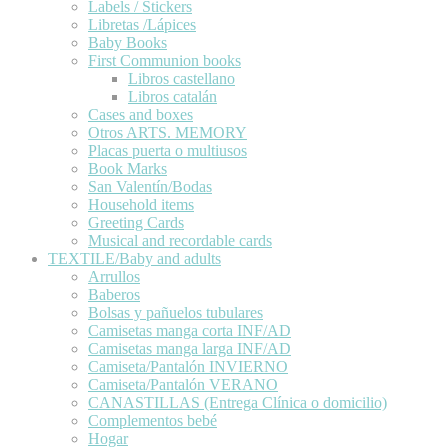
Labels / Stickers
Libretas /Lápices
Baby Books
First Communion books
Libros castellano
Libros catalán
Cases and boxes
Otros ARTS. MEMORY
Placas puerta o multiusos
Book Marks
San Valentín/Bodas
Household items
Greeting Cards
Musical and recordable cards
TEXTILE/Baby and adults
Arrullos
Baberos
Bolsas y pañuelos tubulares
Camisetas manga corta INF/AD
Camisetas manga larga INF/AD
Camiseta/Pantalón INVIERNO
Camiseta/Pantalón VERANO
CANASTILLAS (Entrega Clínica o domicilio)
Complementos bebé
Hogar