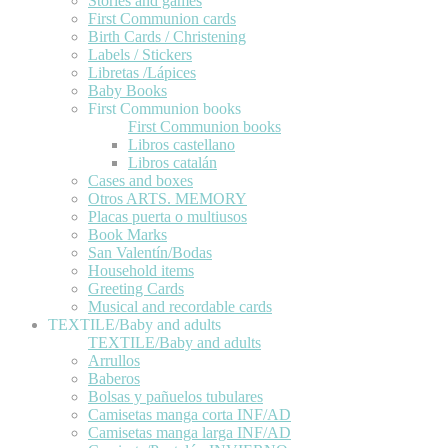
Stories and games
First Communion cards
Birth Cards / Christening
Labels / Stickers
Libretas /Lápices
Baby Books
First Communion books
First Communion books
Libros castellano
Libros catalán
Cases and boxes
Otros ARTS. MEMORY
Placas puerta o multiusos
Book Marks
San Valentín/Bodas
Household items
Greeting Cards
Musical and recordable cards
TEXTILE/Baby and adults
TEXTILE/Baby and adults
Arrullos
Baberos
Bolsas y pañuelos tubulares
Camisetas manga corta INF/AD
Camisetas manga larga INF/AD