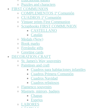
Educational games
Puzzles and characters
FIRST COMMUNION
COMPLEMENTOS 1ª Comunión
CUADROS 1ª Comunión
Vintage prints First Communion
Scrapbooks FIRST COMMUNION
CASTELLANO
Catalán
Medals (New)
Book marks
Ferrándiz gifts
Greeting cards
DECORATION-CRAFT
St. James's Way souvenirs
Paintings and craft
Cuadros para habitaciones infantiles
Cuadros Primera Comunión
Cuadros Navidad
Cuadros religiosos
Flamenco souvenirs
Magnets, mirrors, badges
Chapas
Espejos
LABORES