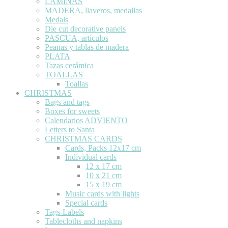
LÁMINAS
MADERA, llaveros, medallas
Medals
Die cut decorative panels
PASCUA, artículos
Peanas y tablas de madera
PLATA
Tazas cerámica
TOALLAS
Toallas
CHRISTMAS
Bags and tags
Boxes for sweets
Calendarios ADVIENTO
Letters to Santa
CHRISTMAS CARDS
Cards, Packs 12x17 cm
Individual cards
12 x 17 cm
10 x 21 cm
15 x 19 cm
Music cards with lights
Special cards
Tags-Labels
Tablecloths and napkins