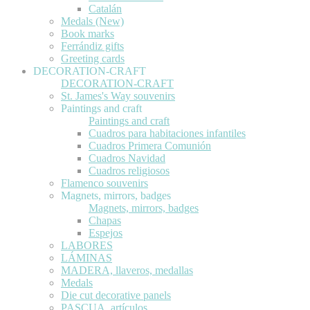
Catalán
Medals (New)
Book marks
Ferrándiz gifts
Greeting cards
DECORATION-CRAFT
DECORATION-CRAFT
St. James's Way souvenirs
Paintings and craft
Paintings and craft
Cuadros para habitaciones infantiles
Cuadros Primera Comunión
Cuadros Navidad
Cuadros religiosos
Flamenco souvenirs
Magnets, mirrors, badges
Magnets, mirrors, badges
Chapas
Espejos
LABORES
LÁMINAS
MADERA, llaveros, medallas
Medals
Die cut decorative panels
PASCUA, artículos