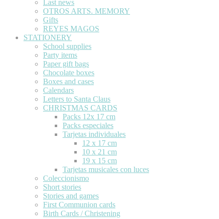
Last news
OTROS ARTS. MEMORY
Gifts
REYES MAGOS
STATIONERY
School supplies
Party items
Paper gift bags
Chocolate boxes
Boxes and cases
Calendars
Letters to Santa Claus
CHRISTMAS CARDS
Packs 12x 17 cm
Packs especiales
Tarjetas individuales
12 x 17 cm
10 x 21 cm
19 x 15 cm
Tarjetas musicales con luces
Coleccionismo
Short stories
Stories and games
First Communion cards
Birth Cards / Christening