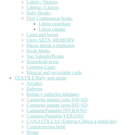
Labels / Stickers
Libretas /Lápices
Baby Books
First Communion books
Libros castellano
Libros catalán
Cases and boxes
Otros ARTS. MEMORY
Placas puerta o multiusos
Book Marks
San Valentín/Bodas
Household items
Greeting Cards
Musical and recordable cards
TEXTILE/Baby and adults
Arrullos
Baberos
Bolsas y pañuelos tubulares
Camisetas manga corta INF/AD
Camisetas manga larga INF/AD
Camiseta/Pantalón INVIERNO
Camiseta/Pantalón VERANO
CANASTILLAS (Entrega Clínica o domicilio)
Complementos bebé
Hogar