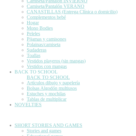
Camiseta/Pantalón INVIERNO
Camiseta/Pantalón VERANO
CANASTILLAS (Entrega Clínica o domicilio)
Complementos bebé
Hogar
Mono Bodies
Peleles
Pijamas y camisones
Polainas/camiseta
Sudaderas
Toallas
Vestidos playeros (sin mangas)
Vestidos con mangas
BACK TO SCHOOL
BACK TO SCHOOL
Artículos dibujo y papelería
Bolsas Algodón multiusos
Estuches y mochilas
Tablas de multiplicar
NOVELTIES
SHORT STORIES AND GAMES
Stories and games