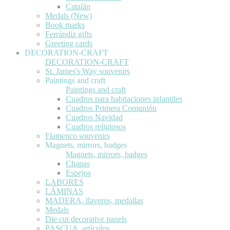
Catalán
Medals (New)
Book marks
Ferrándiz gifts
Greeting cards
DECORATION-CRAFT
DECORATION-CRAFT
St. James's Way souvenirs
Paintings and craft
Paintings and craft
Cuadros para habitaciones infantiles
Cuadros Primera Comunión
Cuadros Navidad
Cuadros religiosos
Flamenco souvenirs
Magnets, mirrors, badges
Magnets, mirrors, badges
Chapas
Espejos
LABORES
LÁMINAS
MADERA, llaveros, medallas
Medals
Die cut decorative panels
PASCUA, artículos