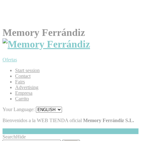
Memory Ferrándiz
Ofertas
Start session
Contact
Fairs
Advertising
Empresa
Carrito
Your Language:
Bienvenidos a la WEB TIENDA oficial
Memory Ferrándiz S.L.
My Cart
Hide
0
Search
Hide