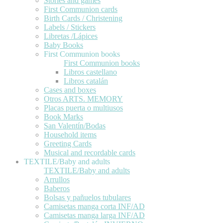
Stories and games
First Communion cards
Birth Cards / Christening
Labels / Stickers
Libretas /Lápices
Baby Books
First Communion books
First Communion books
Libros castellano
Libros catalán
Cases and boxes
Otros ARTS. MEMORY
Placas puerta o multiusos
Book Marks
San Valentín/Bodas
Household items
Greeting Cards
Musical and recordable cards
TEXTILE/Baby and adults
TEXTILE/Baby and adults
Arrullos
Baberos
Bolsas y pañuelos tubulares
Camisetas manga corta INF/AD
Camisetas manga larga INF/AD