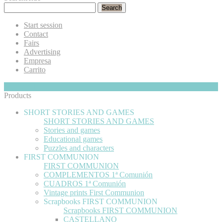
Search
Start session
Contact
Fairs
Advertising
Empresa
Carrito
My Cart
Hide
0
Products
SHORT STORIES AND GAMES
SHORT STORIES AND GAMES
Stories and games
Educational games
Puzzles and characters
FIRST COMMUNION
FIRST COMMUNION
COMPLEMENTOS 1ª Comunión
CUADROS 1ª Comunión
Vintage prints First Communion
Scrapbooks FIRST COMMUNION
Scrapbooks FIRST COMMUNION
CASTELLANO