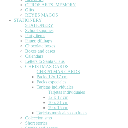
OTROS ARTS. MEMORY
Gifts
REYES MAGOS
STATIONERY
STATIONERY
School supplies
Party items
Paper gift bags
Chocolate boxes
Boxes and cases
Calendars
Letters to Santa Claus
CHRISTMAS CARDS
CHRISTMAS CARDS
Packs 12x 17 cm
Packs especiales
Tarjetas individuales
Tarjetas individuales
12 x 17 cm
10 x 21 cm
19 x 15 cm
Tarjetas musicales con luces
Coleccionismo
Short stories