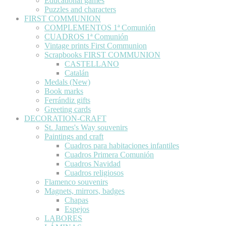
Educational games
Puzzles and characters
FIRST COMMUNION
COMPLEMENTOS 1ª Comunión
CUADROS 1ª Comunión
Vintage prints First Communion
Scrapbooks FIRST COMMUNION
CASTELLANO
Catalán
Medals (New)
Book marks
Ferrándiz gifts
Greeting cards
DECORATION-CRAFT
St. James's Way souvenirs
Paintings and craft
Cuadros para habitaciones infantiles
Cuadros Primera Comunión
Cuadros Navidad
Cuadros religiosos
Flamenco souvenirs
Magnets, mirrors, badges
Chapas
Espejos
LABORES