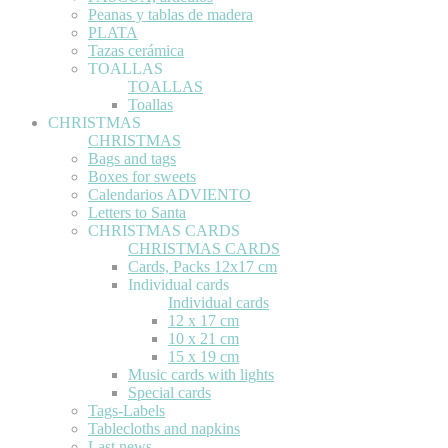
Peanas y tablas de madera
PLATA
Tazas cerámica
TOALLAS
TOALLAS
Toallas
CHRISTMAS
CHRISTMAS
Bags and tags
Boxes for sweets
Calendarios ADVIENTO
Letters to Santa
CHRISTMAS CARDS
CHRISTMAS CARDS
Cards, Packs 12x17 cm
Individual cards
Individual cards
12 x 17 cm
10 x 21 cm
15 x 19 cm
Music cards with lights
Special cards
Tags-Labels
Tablecloths and napkins
Last news