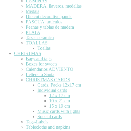
LÁMINAS
MADERA, llaveros, medallas
Medals
Die cut decorative panels
PASCUA, artículos
Peanas y tablas de madera
PLATA
Tazas cerámica
TOALLAS
Toallas
CHRISTMAS
Bags and tags
Boxes for sweets
Calendarios ADVIENTO
Letters to Santa
CHRISTMAS CARDS
Cards, Packs 12x17 cm
Individual cards
12 x 17 cm
10 x 21 cm
15 x 19 cm
Music cards with lights
Special cards
Tags-Labels
Tablecloths and napkins