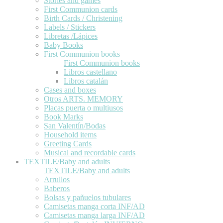
Stories and games
First Communion cards
Birth Cards / Christening
Labels / Stickers
Libretas /Lápices
Baby Books
First Communion books
First Communion books
Libros castellano
Libros catalán
Cases and boxes
Otros ARTS. MEMORY
Placas puerta o multiusos
Book Marks
San Valentín/Bodas
Household items
Greeting Cards
Musical and recordable cards
TEXTILE/Baby and adults
TEXTILE/Baby and adults
Arrullos
Baberos
Bolsas y pañuelos tubulares
Camisetas manga corta INF/AD
Camisetas manga larga INF/AD