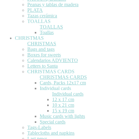
Peanas y tablas de madera
PLATA
Tazas cerámica
TOALLAS
TOALLAS
Toallas
CHRISTMAS
CHRISTMAS
Bags and tags
Boxes for sweets
Calendarios ADVIENTO
Letters to Santa
CHRISTMAS CARDS
CHRISTMAS CARDS
Cards, Packs 12x17 cm
Individual cards
Individual cards
12 x 17 cm
10 x 21 cm
15 x 19 cm
Music cards with lights
Special cards
Tags-Labels
Tablecloths and napkins
Last news