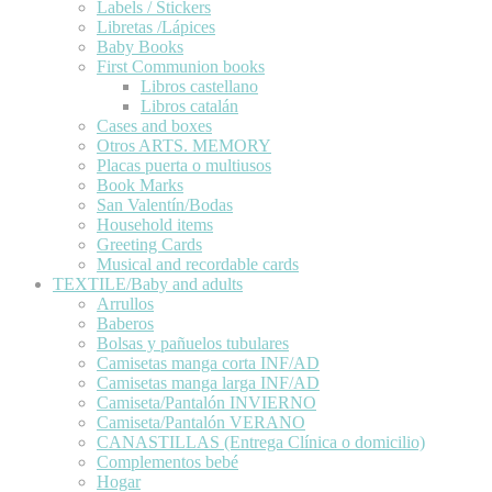
Labels / Stickers
Libretas /Lápices
Baby Books
First Communion books
Libros castellano
Libros catalán
Cases and boxes
Otros ARTS. MEMORY
Placas puerta o multiusos
Book Marks
San Valentín/Bodas
Household items
Greeting Cards
Musical and recordable cards
TEXTILE/Baby and adults
Arrullos
Baberos
Bolsas y pañuelos tubulares
Camisetas manga corta INF/AD
Camisetas manga larga INF/AD
Camiseta/Pantalón INVIERNO
Camiseta/Pantalón VERANO
CANASTILLAS (Entrega Clínica o domicilio)
Complementos bebé
Hogar