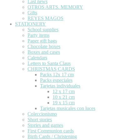
Last news
OTROS ARTS. MEMORY
Gifts
REYES MAGOS
STATIONERY
School supplies
Party items
Paper gift bags
Chocolate boxes
Boxes and cases
Calendars
Letters to Santa Claus
CHRISTMAS CARDS
Packs 12x 17 cm
Packs especiales
Tarjetas individuales
12 x 17 cm
10 x 21 cm
19 x 15 cm
Tarjetas musicales con luces
Coleccionismo
Short stories
Stories and games
First Communion cards
Birth Cards / Christening