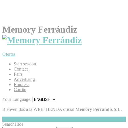
Memory Ferrándiz
Ofertas
Start session
Contact
Fairs
Advertising
Empresa
Carrito
Your Language:
Bienvenidos a la WEB TIENDA oficial
Memory Ferrándiz S.L.
My Cart
Hide
0
Search
Hide