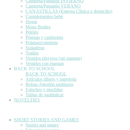
Camiseta/Pantalón INVIERNO
Camiseta/Pantalón VERANO
CANASTILLAS (Entrega Clínica o domicilio)
Complementos bebé
Hogar
Mono Bodies
Peleles
Pijamas y camisones
Polainas/camiseta
Sudaderas
Toallas
Vestidos playeros (sin mangas)
Vestidos con mangas
BACK TO SCHOOL
BACK TO SCHOOL
Artículos dibujo y papelería
Bolsas Algodón multiusos
Estuches y mochilas
Tablas de multiplicar
NOVELTIES
SHORT STORIES AND GAMES
Stories and games