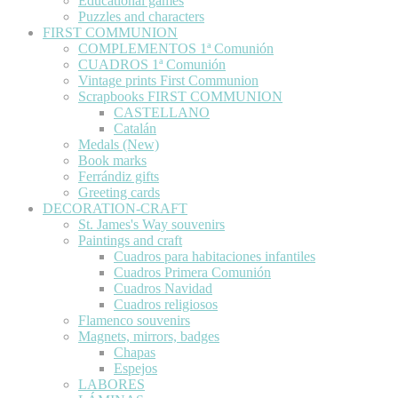
Educational games
Puzzles and characters
FIRST COMMUNION
COMPLEMENTOS 1ª Comunión
CUADROS 1ª Comunión
Vintage prints First Communion
Scrapbooks FIRST COMMUNION
CASTELLANO
Catalán
Medals (New)
Book marks
Ferrándiz gifts
Greeting cards
DECORATION-CRAFT
St. James's Way souvenirs
Paintings and craft
Cuadros para habitaciones infantiles
Cuadros Primera Comunión
Cuadros Navidad
Cuadros religiosos
Flamenco souvenirs
Magnets, mirrors, badges
Chapas
Espejos
LABORES