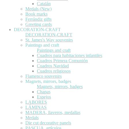
Catalán
Medals (New)
Book marks
Ferrándiz gifts
Greeting cards
DECORATION-CRAFT
DECORATION-CRAFT
St. James's Way souvenirs
Paintings and craft
Paintings and craft
Cuadros para habitaciones infantiles
Cuadros Primera Comunión
Cuadros Navidad
Cuadros religiosos
Flamenco souvenirs
Magnets, mirrors, badges
Magnets, mirrors, badges
Chapas
Espejos
LABORES
LÁMINAS
MADERA, llaveros, medallas
Medals
Die cut decorative panels
PASCUA, artículos