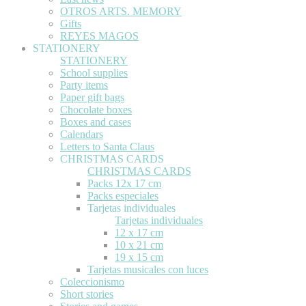
OTROS ARTS. MEMORY
Gifts
REYES MAGOS
STATIONERY
STATIONERY
School supplies
Party items
Paper gift bags
Chocolate boxes
Boxes and cases
Calendars
Letters to Santa Claus
CHRISTMAS CARDS
CHRISTMAS CARDS
Packs 12x 17 cm
Packs especiales
Tarjetas individuales
Tarjetas individuales
12 x 17 cm
10 x 21 cm
19 x 15 cm
Tarjetas musicales con luces
Coleccionismo
Short stories