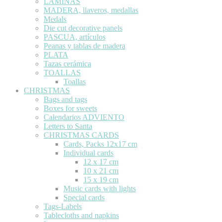
LÁMINAS
MADERA, llaveros, medallas
Medals
Die cut decorative panels
PASCUA, artículos
Peanas y tablas de madera
PLATA
Tazas cerámica
TOALLAS
Toallas
CHRISTMAS
Bags and tags
Boxes for sweets
Calendarios ADVIENTO
Letters to Santa
CHRISTMAS CARDS
Cards, Packs 12x17 cm
Individual cards
12 x 17 cm
10 x 21 cm
15 x 19 cm
Music cards with lights
Special cards
Tags-Labels
Tablecloths and napkins