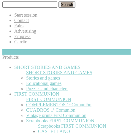
Search
Start session
Contact
Fairs
Advertising
Empresa
Carrito
My Cart
Hide
0
Products
SHORT STORIES AND GAMES
SHORT STORIES AND GAMES
Stories and games
Educational games
Puzzles and characters
FIRST COMMUNION
FIRST COMMUNION
COMPLEMENTOS 1ª Comunión
CUADROS 1ª Comunión
Vintage prints First Communion
Scrapbooks FIRST COMMUNION
Scrapbooks FIRST COMMUNION
CASTELLANO