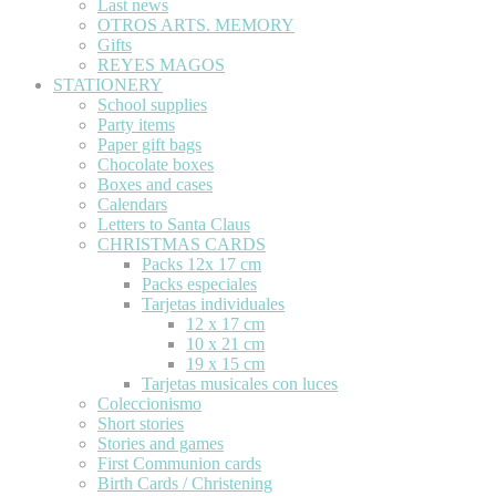
Last news
OTROS ARTS. MEMORY
Gifts
REYES MAGOS
STATIONERY
School supplies
Party items
Paper gift bags
Chocolate boxes
Boxes and cases
Calendars
Letters to Santa Claus
CHRISTMAS CARDS
Packs 12x 17 cm
Packs especiales
Tarjetas individuales
12 x 17 cm
10 x 21 cm
19 x 15 cm
Tarjetas musicales con luces
Coleccionismo
Short stories
Stories and games
First Communion cards
Birth Cards / Christening