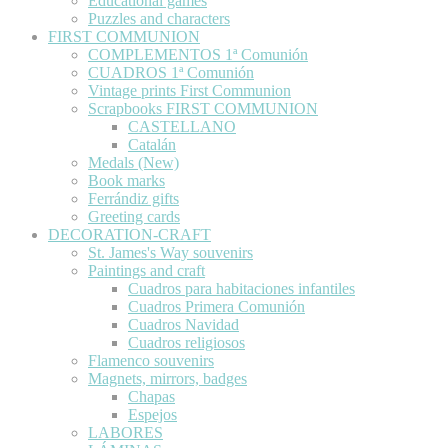
Educational games
Puzzles and characters
FIRST COMMUNION
COMPLEMENTOS 1ª Comunión
CUADROS 1ª Comunión
Vintage prints First Communion
Scrapbooks FIRST COMMUNION
CASTELLANO
Catalán
Medals (New)
Book marks
Ferrándiz gifts
Greeting cards
DECORATION-CRAFT
St. James's Way souvenirs
Paintings and craft
Cuadros para habitaciones infantiles
Cuadros Primera Comunión
Cuadros Navidad
Cuadros religiosos
Flamenco souvenirs
Magnets, mirrors, badges
Chapas
Espejos
LABORES