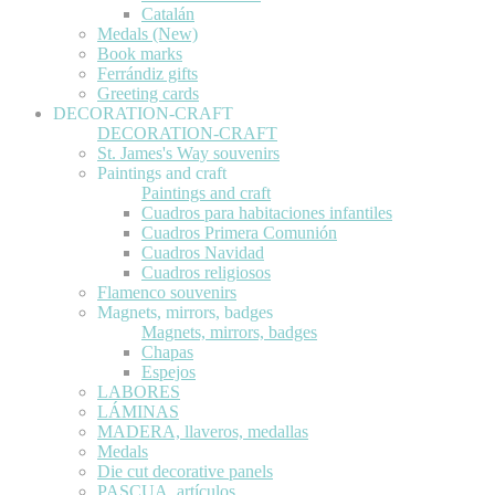
Catalán
Medals (New)
Book marks
Ferrándiz gifts
Greeting cards
DECORATION-CRAFT
DECORATION-CRAFT
St. James's Way souvenirs
Paintings and craft
Paintings and craft
Cuadros para habitaciones infantiles
Cuadros Primera Comunión
Cuadros Navidad
Cuadros religiosos
Flamenco souvenirs
Magnets, mirrors, badges
Magnets, mirrors, badges
Chapas
Espejos
LABORES
LÁMINAS
MADERA, llaveros, medallas
Medals
Die cut decorative panels
PASCUA, artículos