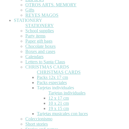
OTROS ARTS. MEMORY
Gifts
REYES MAGOS
STATIONERY
STATIONERY
School supplies
Party items
Paper gift bags
Chocolate boxes
Boxes and cases
Calendars
Letters to Santa Claus
CHRISTMAS CARDS
CHRISTMAS CARDS
Packs 12x 17 cm
Packs especiales
Tarjetas individuales
Tarjetas individuales
12 x 17 cm
10 x 21 cm
19 x 15 cm
Tarjetas musicales con luces
Coleccionismo
Short stories