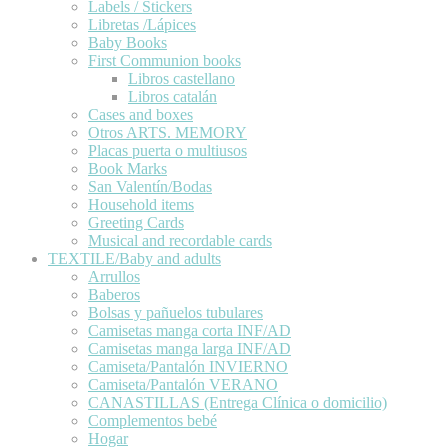
Labels / Stickers
Libretas /Lápices
Baby Books
First Communion books
Libros castellano
Libros catalán
Cases and boxes
Otros ARTS. MEMORY
Placas puerta o multiusos
Book Marks
San Valentín/Bodas
Household items
Greeting Cards
Musical and recordable cards
TEXTILE/Baby and adults
Arrullos
Baberos
Bolsas y pañuelos tubulares
Camisetas manga corta INF/AD
Camisetas manga larga INF/AD
Camiseta/Pantalón INVIERNO
Camiseta/Pantalón VERANO
CANASTILLAS (Entrega Clínica o domicilio)
Complementos bebé
Hogar