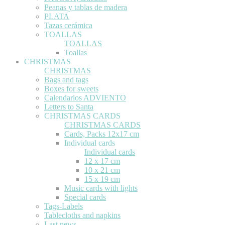
Peanas y tablas de madera
PLATA
Tazas cerámica
TOALLAS
TOALLAS
Toallas
CHRISTMAS
CHRISTMAS
Bags and tags
Boxes for sweets
Calendarios ADVIENTO
Letters to Santa
CHRISTMAS CARDS
CHRISTMAS CARDS
Cards, Packs 12x17 cm
Individual cards
Individual cards
12 x 17 cm
10 x 21 cm
15 x 19 cm
Music cards with lights
Special cards
Tags-Labels
Tablecloths and napkins
Last news