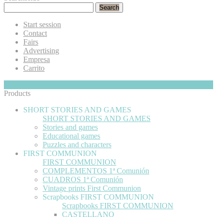
Search
Start session
Contact
Fairs
Advertising
Empresa
Carrito
My Cart
Hide
0
Products
SHORT STORIES AND GAMES
SHORT STORIES AND GAMES
Stories and games
Educational games
Puzzles and characters
FIRST COMMUNION
FIRST COMMUNION
COMPLEMENTOS 1ª Comunión
CUADROS 1ª Comunión
Vintage prints First Communion
Scrapbooks FIRST COMMUNION
Scrapbooks FIRST COMMUNION
CASTELLANO