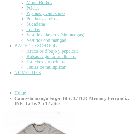
Mono Bodies
Peleles
Pijamas y camisones
Polainas/camiseta
Sudaderas
Toallas
Vestidos playeros (sin mangas)
Vestidos con mangas
BACK TO SCHOOL
Artículos dibujo y papelería
Bolsas Algodón multiusos
Estuches y mochilas
Tablas de multiplicar
NOVELTIES
Home
Camiseta manga larga -BISCUTER-Memory Ferrándiz.
INF. Tallas 2 a 12 años.