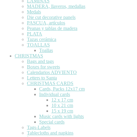
LÁMINAS
MADERA, llaveros, medallas
Medals
Die cut decorative panels
PASCUA, artículos
Peanas y tablas de madera
PLATA
Tazas cerámica
TOALLAS
Toallas
CHRISTMAS
Bags and tags
Boxes for sweets
Calendarios ADVIENTO
Letters to Santa
CHRISTMAS CARDS
Cards, Packs 12x17 cm
Individual cards
12 x 17 cm
10 x 21 cm
15 x 19 cm
Music cards with lights
Special cards
Tags-Labels
Tablecloths and napkins