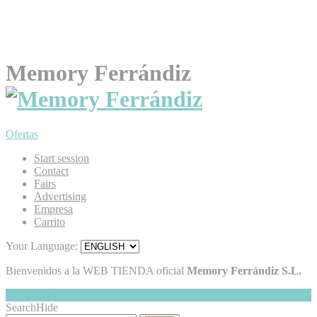
Memory Ferrándiz
Ofertas
Start session
Contact
Fairs
Advertising
Empresa
Carrito
Your Language:
Bienvenidos a la WEB TIENDA oficial
Memory Ferrándiz S.L.
My Cart
Hide
0
Search
Hide