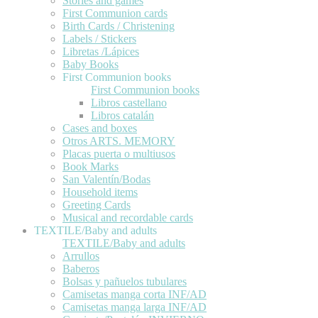
Stories and games
First Communion cards
Birth Cards / Christening
Labels / Stickers
Libretas /Lápices
Baby Books
First Communion books
First Communion books
Libros castellano
Libros catalán
Cases and boxes
Otros ARTS. MEMORY
Placas puerta o multiusos
Book Marks
San Valentín/Bodas
Household items
Greeting Cards
Musical and recordable cards
TEXTILE/Baby and adults
TEXTILE/Baby and adults
Arrullos
Baberos
Bolsas y pañuelos tubulares
Camisetas manga corta INF/AD
Camisetas manga larga INF/AD