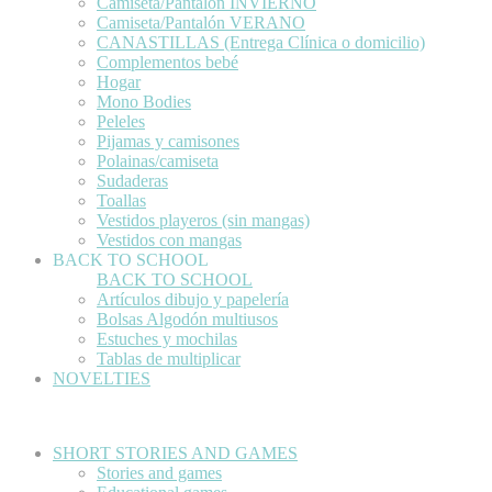
Camiseta/Pantalón INVIERNO
Camiseta/Pantalón VERANO
CANASTILLAS (Entrega Clínica o domicilio)
Complementos bebé
Hogar
Mono Bodies
Peleles
Pijamas y camisones
Polainas/camiseta
Sudaderas
Toallas
Vestidos playeros (sin mangas)
Vestidos con mangas
BACK TO SCHOOL
BACK TO SCHOOL
Artículos dibujo y papelería
Bolsas Algodón multiusos
Estuches y mochilas
Tablas de multiplicar
NOVELTIES
SHORT STORIES AND GAMES
Stories and games